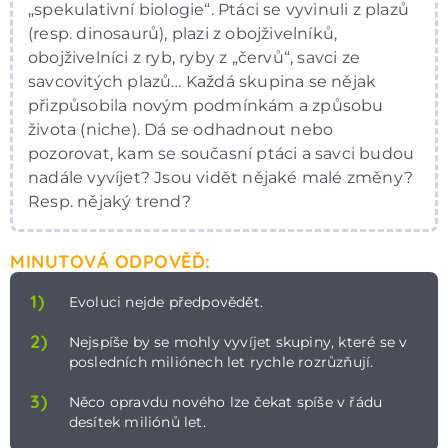
„spekulativní biologie“. Ptáci se vyvinuli z plazů
(resp. dinosaurů), plazi z obojživelníků,
obojživelníci z ryb, ryby z „červů“, savci ze
savcovitých plazů… Každá skupina se nějak
přizpůsobila novým podmínkám a způsobu
života (niche). Dá se odhadnout nebo
pozorovat, kam se současní ptáci a savci budou
nadále vyvíjet? Jsou vidět nějaké malé změny?
Resp. nějaký trend?
MINUTOVÁ ODPOVĚĎ:
1)
Evoluci nejde předpovědět.
2)
Nejspíše by se mohly vyvíjet skupiny, které se v
posledních miliónech let rychle rozrůzňují.
3)
Něco opravdu nového lze čekat spíše v řádu
desítek miliónů let.