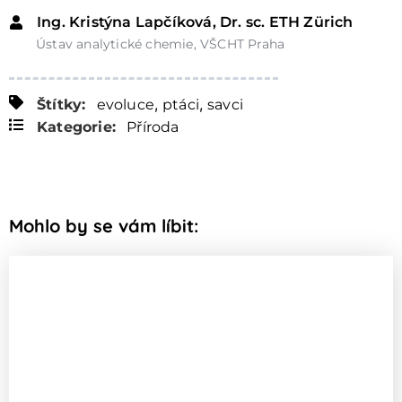
Ing. Kristýna Lapčíková, Dr. sc. ETH Zürich
Ústav analytické chemie, VŠCHT Praha
,
,
Štítky:
evoluce
ptáci
savci
Kategorie:
Příroda
Mohlo by se vám líbit: