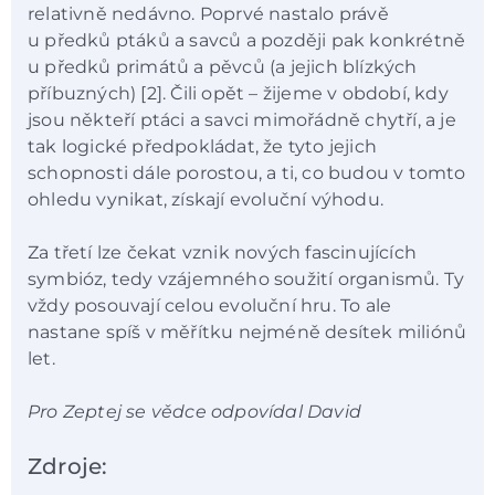
relativně nedávno. Poprvé nastalo právě
u předků ptáků a savců a později pak konkrétně
u předků primátů a pěvců (a jejich blízkých
příbuzných) [2]. Čili opět – žijeme v období, kdy
jsou někteří ptáci a savci mimořádně chytří, a je
tak logické předpokládat, že tyto jejich
schopnosti dále porostou, a ti, co budou v tomto
ohledu vynikat, získají evoluční výhodu.
Za třetí lze čekat vznik nových fascinujících
symbióz, tedy vzájemného soužití organismů. Ty
vždy posouvají celou evoluční hru. To ale
nastane spíš v měřítku nejméně desítek miliónů
let.
Pro Zeptej se vědce odpovídal David
Zdroje: