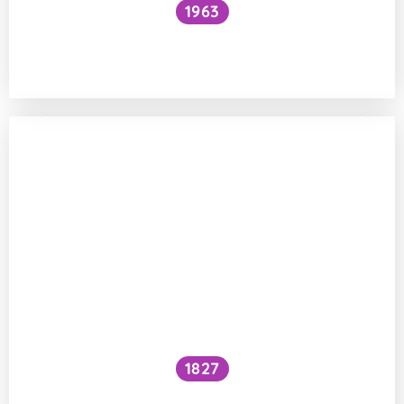
1963
Proč je voda pod vodopádem studenější
než nad ním?
1827
Prochází láska žaludkem?