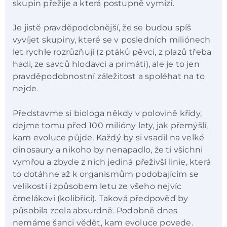
skupin přežije a která postupně vymizí.
Je jistě pravděpodobnější, že se budou spíš
vyvíjet skupiny, které se v posledních miliónech
let rychle rozrůzňují (z ptáků pěvci, z plazů třeba
hadi, ze savců hlodavci a primáti), ale je to jen
pravděpodobnostní záležitost a spoléhat na to
nejde.
Představme si biologa někdy v polovině křídy,
dejme tomu před 100 milióny lety, jak přemýšlí,
kam evoluce půjde. Každý by si vsadil na velké
dinosaury a nikoho by nenapadlo, že ti všichni
vymřou a zbyde z nich jediná přeživší linie, která
to dotáhne až k organismům podobajícím se
velikostí i způsobem letu ze všeho nejvíc
čmelákovi (kolibříci). Taková předpověď by
působila zcela absurdně. Podobně dnes
nemáme šanci vědět, kam evoluce povede.