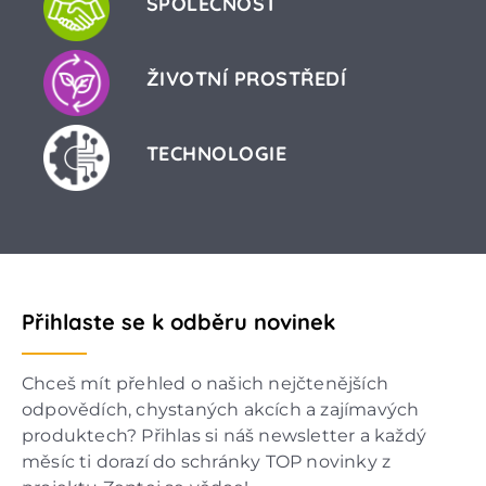
SPOLEČNOST
ŽIVOTNÍ PROSTŘEDÍ
TECHNOLOGIE
Přihlaste se k odběru novinek
Chceš mít přehled o našich nejčtenějších
odpovědích, chystaných akcích a zajímavých
produktech? Přihlas si náš newsletter a každý
měsíc ti dorazí do schránky TOP novinky z