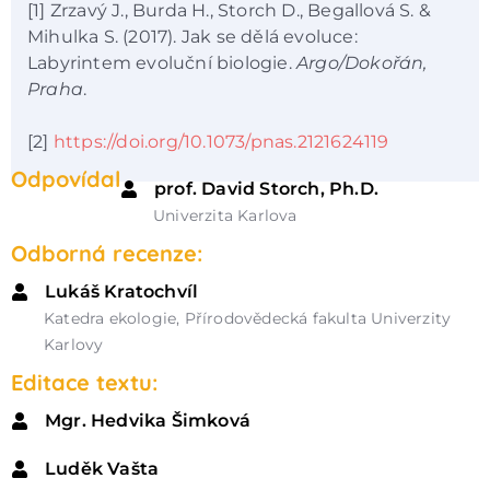
[1] Zrzavý J., Burda H., Storch D., Begallová S. &
Mihulka S. (2017). Jak se dělá evoluce:
Labyrintem evoluční biologie.
Argo/Dokořán,
Praha
.
[2]
https://doi.org/10.1073/pnas.2121624119
Odpovídal
prof. David Storch, Ph.D.
Univerzita Karlova
Odborná recenze:
Lukáš Kratochvíl
Katedra ekologie, Přírodovědecká fakulta Univerzity
Karlovy
Editace textu:
Mgr. Hedvika Šimková
Luděk Vašta