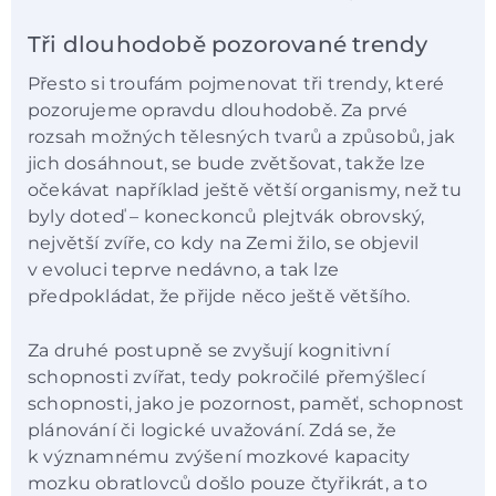
Tři dlouhodobě pozorované trendy
Přesto si troufám pojmenovat tři trendy, které
pozorujeme opravdu dlouhodobě. Za prvé
rozsah možných tělesných tvarů a způsobů, jak
jich dosáhnout, se bude zvětšovat, takže lze
očekávat například ještě větší organismy, než tu
byly doteď – koneckonců plejtvák obrovský,
největší zvíře, co kdy na Zemi žilo, se objevil
v evoluci teprve nedávno, a tak lze
předpokládat, že přijde něco ještě většího.
Za druhé postupně se zvyšují kognitivní
schopnosti zvířat, tedy pokročilé přemýšlecí
schopnosti, jako je pozornost, paměť, schopnost
plánování či logické uvažování. Zdá se, že
k významnému zvýšení mozkové kapacity
mozku obratlovců došlo pouze čtyřikrát, a to