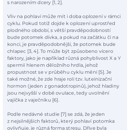
s narozením dcery [1, 2].
Vliv na pohlaví může mít i doba oplození v rámci
cyklu. Pokud totiž dojde k oplození uprostřed
plodného období, s větší pravděpodobností
bude potomek dívka, a pokud na začátku či na
konci, je pravděpodobnější, že potomek bude
chlapec [3, 4]. To může být způsobeno vícero
faktory, jako je například různá pohyblivost X a Y
spermií hlenem děložního hrdla, jehož
propustnost se v průběhu cyklu mění [5]. Je
také možné, že zde hraje roli tzv. luteinizační
hormon (jeden z gonadotropinů), jehož hladiny
jsou nejvyšší v době ovulace, tedy uvolnění
vajíčka z vaječníku [6].
Podle nedávné studie [7] se zdá, že jeden
z nejsilnějších faktorů, který pohlaví potomka
ovlivňuje, je různá forma stresu. Dříve byla