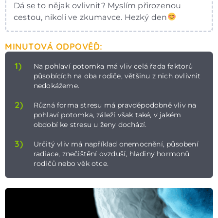
Dá se to nějak ovlivnit? Myslím přirozenou
cestou, nikoli ve zkumavce. Hezký den
MINUTOVÁ ODPOVĚĎ:
1)
Na pohlaví potomka má vliv celá řada faktorů
působících na oba rodiče, většinu z nich ovlivnit
nedokážeme.
2)
Různá forma stresu má pravděpodobně vliv na
pohlaví potomka, záleží však také, v jakém
období ke stresu u ženy dochází.
3)
Určitý vliv má například onemocnění, působení
radiace, znečištění ovzduší, hladiny hormonů
rodičů nebo věk otce.