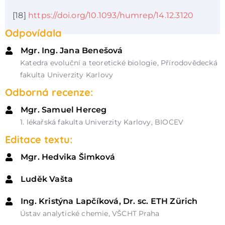
[18]
https://doi.org/10.1093/humrep/14.12.3120
Odpovídala
Mgr. Ing. Jana Benešová
Katedra evoluční a teoretické biologie, Přírodovědecká
fakulta Univerzity Karlovy
Odborná recenze:
Mgr. Samuel Herceg
1. lékařská fakulta Univerzity Karlovy, BIOCEV
Editace textu:
Mgr. Hedvika Šimková
Luděk Vašta
Ing. Kristýna Lapčíková, Dr. sc. ETH Zürich
Ústav analytické chemie, VŠCHT Praha