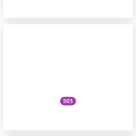
J. Jochové?
503
Zvládají kojící maminky lépe přerušovaný
spánek?