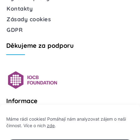
Kontakty
Zásady cookies
GDPR
Děkujeme za podporu
Informace
Platformu Zeptej se vědce provozuje:
Máme rádi cookies! Pomáhají nám analyzovat zájem o naši
činnost. Více o nich
zde
.
Institut pro komunikaci vědy, z. ú.