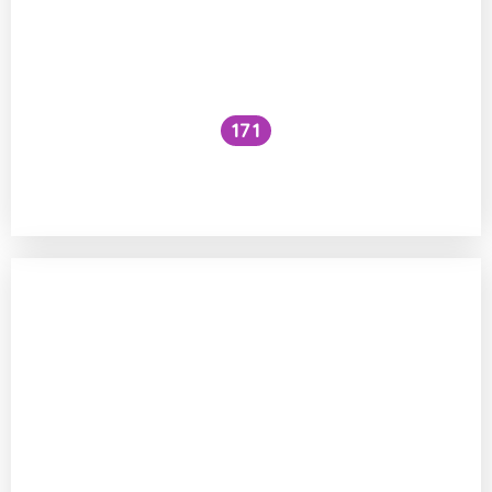
171
Jaké jsou přínosy a rizika očkování
malých dětí proti planým neštovicím?