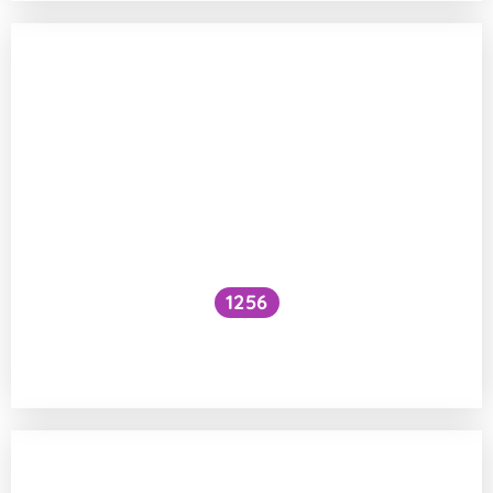
1256
Lze přirozenou cestou ovlivnit pohlaví při
početí potomka?