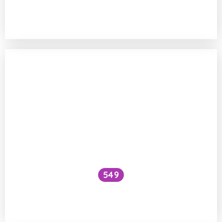
Je nutné přestat kojit během
těhotenství?
549
Zhoršuje každodenní koupání miminek
jejich imunitu?