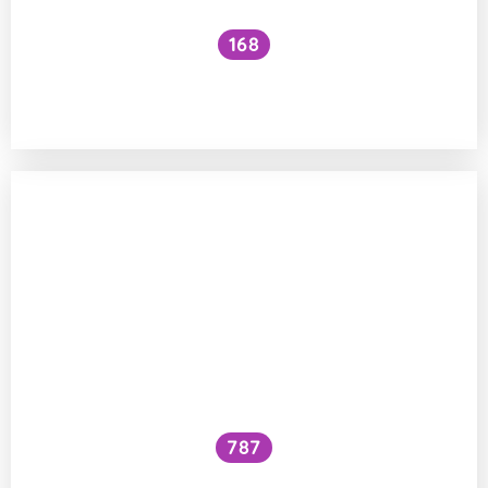
168
Proč si nic nepamatujeme z raného
dětství?
787
Mohli byste reagovat na videorozhovor