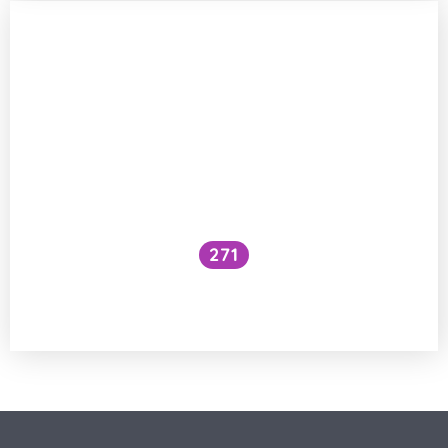
271
Jak strava do 1 roku ovlivní inteligenci
dítěte?