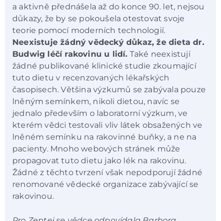
a aktivně přednášela až do konce 90. let, nejsou
důkazy, že by se pokoušela otestovat svoje
teorie pomocí moderních technologií.
Neexistuje žádný vědecký důkaz, že dieta dr.
Budwig léčí rakovinu u lidí.
Také neexistují
žádné publikované klinické studie zkoumající
tuto dietu v recenzovaných lékařských
časopisech. Většina výzkumů se zabývala pouze
lněným semínkem, nikoli dietou, navíc se
jednalo především o laboratorní výzkum, ve
kterém vědci testovali vliv látek obsažených ve
lněném semínku na rakovinné buňky, a ne na
pacienty. Mnoho webových stránek může
propagovat tuto dietu jako lék na rakovinu.
Žádné z těchto tvrzení však nepodporují žádné
renomované vědecké organizace zabývající se
rakovinou.
Pro Zeptej se vědce odpovídala Barbora