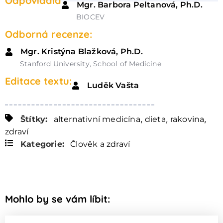
Odpovídala
Mgr. Barbora Peltanová, Ph.D.
BIOCEV
Odborná recenze:
Mgr. Kristýna Blažková, Ph.D.
Stanford University, School of Medicine
Editace textu:
Luděk Vašta
,
,
,
Štítky:
alternativní medicína
dieta
rakovina
zdraví
Kategorie:
Člověk a zdraví
Mohlo by se vám líbit: