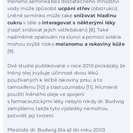
lněného semínka bez dostatečného množství
vody může způsobit
ucpání střev
(obstrukci).
Lněné semínko může také
snižovat hladinu
cukru
v těle a
interagovat s některými léky
(např. snižovat jejich vstřebávání) [8]. Také
nadměrné opalování na slunci a pomocí solária
mohou zvýšit riziko
melanomu a rakoviny kůže
[9].
Dvě studie publikované v roce 2010 prokázaly, že
lněný olej zvyšuje účinnost dvou léků
používaných k léčbě rakoviny prsu, a to
tamoxifenu [10] a trastuzumabu [11]. Nicméně
použití lněného oleje ve spojení
s farmaceutickými léky nebylo nikdy dr. Budwig
zamýšleno, takže tyto výsledky nemohou
potvrdit její tvrzení.
Přestože dr. Budwig žila až do roku 2003