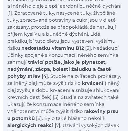
a lněného oleje zlepší aerobní buněčné dýchání
[1]. Zpracované tuky, nasycené tuky, živočišné
tuky, zpracované potraviny a cukr jsou v dietě
zakázány, protože se předpokládá, že narušují
příjem kyslíku a buněčné dýchání. Lidé
praktikující tuto dietu jsou vystaveni vyššímu
riziku
nedostatku vitamínu B12
[3]. Nežádoucí
účinky spojené s konzumací lněného semínka
zahrnují
trávicí potíže, jako je plynatost,
nadýmání, zácpa, bolesti žaludku a časté
pohyby střev
[4]. Studie na zvířatech prokázaly,
že lněný olej může zvýšit riziko
krvácení
(lněný
olej zvyšuje dobu krvácení a snižuje shlukování
krevních destiček) [5]. Studie na zvířatech také
ukazují, že konzumace lněného semínka
v těhotenství může zvýšit riziko
rakoviny prsu
u potomků
[6]. Bylo také hlášeno několik
alergických reakcí
[7]. Užívání vysokých dávek