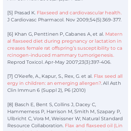
[5] Prasad K.
Flaxseed and cardiovascular health.
J Cardiovasc Pharmacol. Nov 2009;54(5):369-377.
[6] Khan G, Penttinen P, Cabanes A, et al.
Matern
al flaxseed diet during pregnancy or lactation in
creases female rat offspring’s susceptibility to ca
rcinogen-induced mammary tumorigenesis.
Reprod Toxicol. Apr-May 2007;23(3):397-406.
[7] O’Keefe, A., Kapur, S., Rex, G. et al.
Flax seed all
ergy in children: an emerging allergen?
. All Asth
Clin Immun 6 (Suppl 2), P6 (2010)
[8] Basch E, Bent S, Collins J, Dacey C,
Hammerness P, Harrison M, Smith M, Szapary P,
Ulbricht C, Vora M, Weissner W; Natural Standard
Resource Collaboration.
Flax and flaxseed oil (Lin