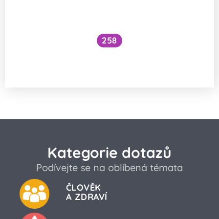
258
Jak se vstřebává železo ve formě
bisglycinátu?
Kategorie dotazů
Podívejte se na oblíbená témata
ČLOVĚK
A ZDRAVÍ