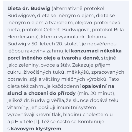
Dieta dr. Budwig
(alternativně protokol
Budwigové, dieta se lněným olejem, dieta se
lněným olejem a tvarohem, olejovo-proteinová
dieta, protokol Cellect-Budwigové, protokol Billa
Hendersona), kterou vyvinula dr. Johanna
Budwig v 50. letech 20. století, je neověřenou
léčbou rakoviny zahrnující
konzumaci několika
porcí lněného oleje a tvarohu denně
, stejně
jako zeleniny, ovoce a šťáv. Zakazuje příjem
cukru, živočišných tuků, měkkýšů, zpracovaných
potravin, sóji a většiny mléčných výrobků. Tato
dieta též zahrnuje každodenní
opalování na
slunci a chození do přírody
(min. 20 minut),
jelikož dr. Budwig věřila, že slunce dodává tělu
vitamíny, jež posilují imunitní systém,
vyrovnávají krevní tlak, hladinu cholesterolu
a pH v těle [1]. Též se často se kombinuje
s
kávovým klystýrem
.