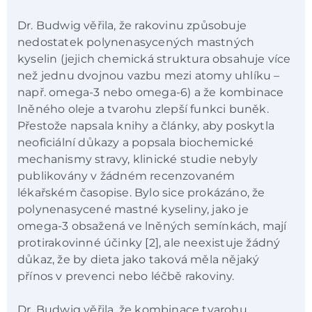
Dr. Budwig věřila, že rakovinu způsobuje
nedostatek polynenasycených mastných
kyselin (jejich chemická struktura obsahuje více
než jednu dvojnou vazbu mezi atomy uhlíku –
např. omega-3 nebo omega-6) a že kombinace
lněného oleje a tvarohu zlepší funkci buněk.
Přestože napsala knihy a články, aby poskytla
neoficiální důkazy a popsala biochemické
mechanismy stravy, klinické studie nebyly
publikovány v žádném recenzovaném
lékařském časopise. Bylo sice prokázáno, že
polynenasycené mastné kyseliny, jako je
omega-3 obsažená ve lněných semínkách, mají
protirakovinné účinky [2], ale neexistuje žádný
důkaz, že by dieta jako taková měla nějaký
přínos v prevenci nebo léčbě rakoviny.
Dr. Budwig věřila, že kombinace tvarohu