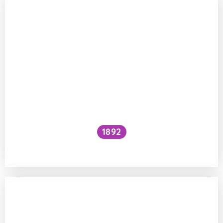
1892
Je kočičí předení dobré pro lidské zdraví?