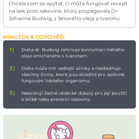
Chcela som sa opýtať, či môže fungovať recept
na liek proti rakovine, ktorý propagovala Dr.
Johanna Budwig, z ľanového oleja a tvarohu.
MINUTOVÁ ODPOVĚĎ:
1)
Dieta dr. Budwig zahrnuje konzumaci lněného
oleje smíchaného s tvarohem.
2)
Dieta může mít vedlejší účinky a neobsahuje
všechny živiny, které jsou důležité pro správné
fungování lidského organismu.
3)
Neexistují žádné vědecké důkazy pro její použití
k léčbě nebo prevenci rakoviny.