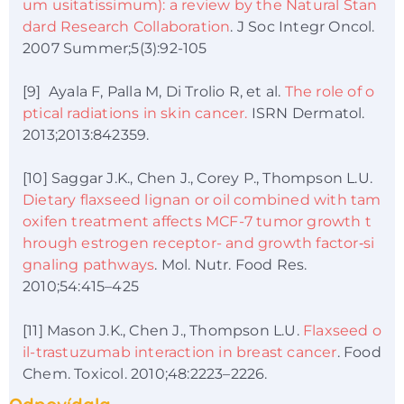
um usitatissimum): a review by the Natural Stan
dard Research Collaboration
. J Soc Integr Oncol.
2007 Summer;5(3):92-105
[9] Ayala F, Palla M, Di Trolio R, et al.
The role of o
ptical radiations in skin cancer.
ISRN Dermatol.
2013;2013:842359.
[10] Saggar J.K., Chen J., Corey P., Thompson L.U.
Dietary flaxseed lignan or oil combined with tam
oxifen treatment affects MCF-7 tumor growth t
hrough estrogen receptor- and growth factor‑si
gnaling pathways
. Mol. Nutr. Food Res.
2010;54:415–425
[11] Mason J.K., Chen J., Thompson L.U.
Flaxseed o
il-trastuzumab interaction in breast cancer
. Food
Chem. Toxicol. 2010;48:2223–2226.