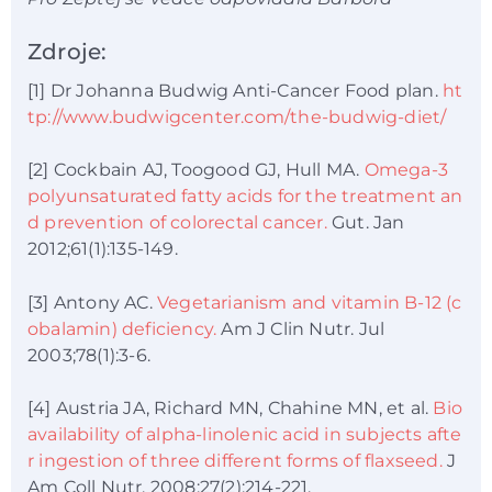
Zdroje:
[1] Dr Johanna Budwig Anti-Cancer Food plan.
ht
tp://www.budwigcenter.com/the-budwig-diet/
[2] Cockbain AJ, Toogood GJ, Hull MA.
Omega-3
polyunsaturated fatty acids for the treatment an
d prevention of colorectal cancer.
Gut. Jan
2012;61(1):135-149.
[3] Antony AC.
Vegetarianism and vitamin B-12 (c
obalamin) deficiency.
Am J Clin Nutr. Jul
2003;78(1):3-6.
[4] Austria JA, Richard MN, Chahine MN, et al.
Bio
availability of alpha-linolenic acid in subjects afte
r ingestion of three different forms of flaxseed.
J
Am Coll Nutr. 2008;27(2):214-221.