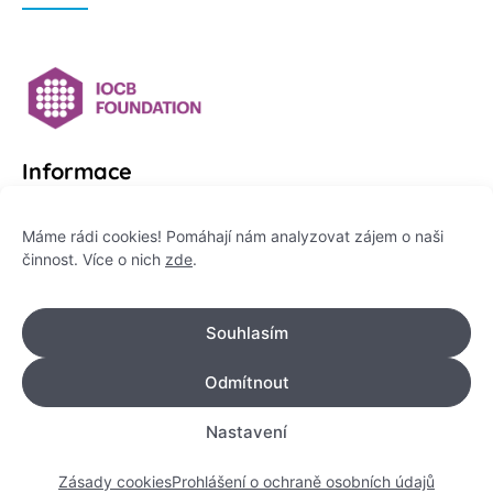
Informace
Platformu Zeptej se vědce provozuje:
Máme rádi cookies! Pomáhají nám analyzovat zájem o naši
činnost. Více o nich
zde
.
Institut pro komunikaci vědy, z. ú.
IČO: 178 47 389
Souhlasím
Flemingovo náměstí 542/2,
Dejvice, 160 00 Praha 6
Odmítnout
info@zeptejsevedce.cz
Nastavení
Zásady cookies
Prohlášení o ochraně osobních údajů