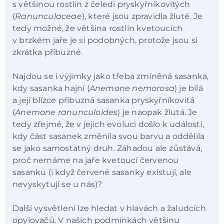
s většinou rostlin z čeledi pryskyřníkovitých
(
Ranunculaceae
), které jsou zpravidla žluté. Je
tedy možné, že většina rostlin kvetoucích
v brzkém jaře je si podobných, protože jsou si
zkrátka příbuzné.
Najdou se i výjimky jako třeba zmíněná sasanka,
kdy sasanka hajní (
Anemone nemorosa
) je bílá
a její blízce příbuzná sasanka pryskyřníkovitá
(
Anemone ranunculoides
) je naopak žlutá. Je
tedy zřejmé, že v jejich evoluci došlo k události,
kdy část sasanek změnila svou barvu a oddělila
se jako samostatný druh. Záhadou ale zůstává,
proč nemáme na jaře kvetoucí červenou
sasanku (i když červené sasanky existují, ale
nevyskytují se u nás)?
Další vysvětlení lze hledat v hlavách a žaludcích
opylovačů. V našich podmínkách většinu