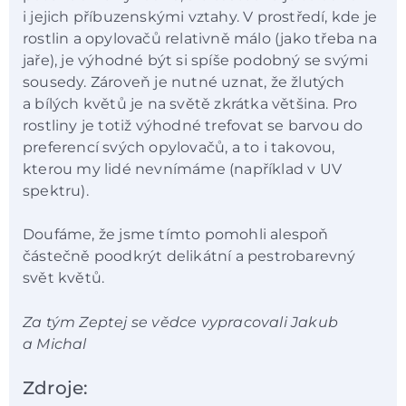
i jejich příbuzenskými vztahy. V prostředí, kde je
rostlin a opylovačů relativně málo (jako třeba na
jaře), je výhodné být si spíše podobný se svými
sousedy. Zároveň je nutné uznat, že žlutých
a bílých květů je na světě zkrátka většina. Pro
rostliny je totiž výhodné trefovat se barvou do
preferencí svých opylovačů, a to i takovou,
kterou my lidé nevnímáme (například v UV
spektru).
Doufáme, že jsme tímto pomohli alespoň
částečně poodkrýt delikátní a pestrobarevný
svět květů.
Za tým Zeptej se vědce vypracovali Jakub
a Michal
Zdroje: