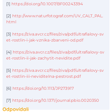
[1]
https://doi.org/10.1007/BF00243394
[2]
http://www.naturfotograf.com/UV_CALT_PAL.
html
[3]
https://ziva.avcr.cz/files/ziva/pdf/ultrafialovy-sv
et-rostlin-i-jak-vznika-zbarveni-od.pdf
[4]
https://ziva.avcr.cz/files/ziva/pdf/ultrafialovy-sv
et-rostlin-ii-jak-zachytit-nevidite.pdf
[5]
https://ziva.avcr.cz/files/ziva/pdf/ultrafialovy-sv
et-rostlin-iii-neviditelna-pestrost.pdf
[6]
https://doi.org/10.1113/JP273917
[7]
https://doi.org/10.1371/journal.pbio.0020350
Odpovídali