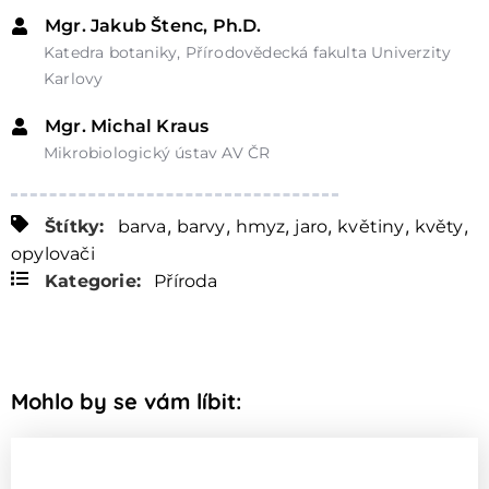
Mgr. Jakub Štenc, Ph.D.
Katedra botaniky, Přírodovědecká fakulta Univerzity
Karlovy
Mgr. Michal Kraus
Mikrobiologický ústav AV ČR
,
,
,
,
,
,
Štítky:
barva
barvy
hmyz
jaro
květiny
květy
opylovači
Kategorie:
Příroda
Mohlo by se vám líbit: