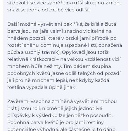
si dovolit se více zaměřit na užší skupinu z nich,
snaží se jedna od druhé více odlišit.
Další možné vysvětlení pak říká, že bílá a žlutá
barva jsou na jaře velmi snadno viditelné na
hnědém pozadí, které v brzké jarní přírodě po
roztátí sněhu dominuje (spadané listí, obnažená
půda a uschlý trávník). Opylovači jsou totiž
relativně krátkozrací – na velkou vzdálenost vidí
mnohem hůře než my. Tím pádem skupina
podobných květů jasně odlišitelných od pozadí
je i pro ně mnohem lepší, než kdyby každá
rostlina vypadala úplně jinak.
Závěrem, všechna zmíněná vysvětlení mohou
hrát jistou roli, nicméně jejich jednotlivé
příspěvky k výsledku lze jen těžko posoudit.
Podobná barva květů je pro jarní rostliny
potenciálně výhodná, ale částečně je to dáno