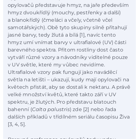
opylovačů představuje hmyz, na jaře především
hmyz dvoukřídlý (mouchy, pestřenky a další)
a blanokřídlý (čmeláci a včely, včetně včel
samotářských). Obě tyto skupiny silně přitahují
jasné barvy, tedy žlutá a bílá [1], navíc tento
hmyz umí vnímat barvy v ultrafialové (UV) části
barevného spektra. Přitom rostliny dost často
vytváří různé vzory a návodníky viditelné pouze
v UV světle, které my vůbec nevidíme.
Ultrafialové vzory pak fungují jako naváděcí
světla na letišti – ukazují, kudy mají opylovači na
květech přistát, aby se dostali k nektaru. A právě
velké množství květů, které takto září v UV
spektru, je žlutých. Pro představu blatouch
bahenní (
Calta palustris
) zde [2] nebo řada
dalších příkladů v třídílném seriálu časopisu Živa
[3, 4, 5].