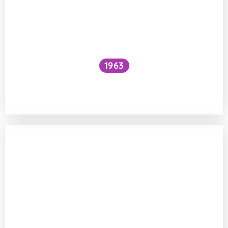
1963
Proč je voda pod vodopádem studenější
než nad ním?