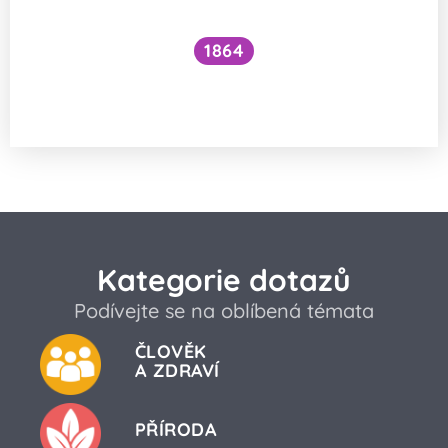
1864
Jak vznikla na Zemi pevninská
a oceánská kůra?
Kategorie dotazů
Podívejte se na oblíbená témata
ČLOVĚK
A ZDRAVÍ
PŘÍRODA