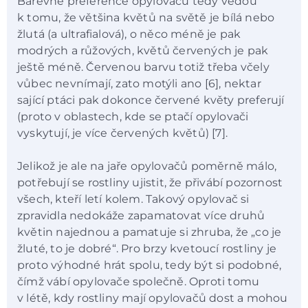
Barevné preference opylovačů tedy vedou
k tomu, že většina květů na světě je bílá nebo
žlutá (a ultrafialová), o něco méně je pak
modrých a růžových, květů červených je pak
ještě méně. Červenou barvu totiž třeba včely
vůbec nevnímají, zato motýli ano [6], nektar
sající ptáci pak dokonce červené květy preferují
(proto v oblastech, kde se ptačí opylovači
vyskytují, je více červených květů) [7].
Jelikož je ale na jaře opylovačů poměrně málo,
potřebují se rostliny ujistit, že přivábí pozornost
všech, kteří letí kolem. Takový opylovač si
zpravidla nedokáže zapamatovat více druhů
květin najednou a pamatuje si zhruba, že „co je
žluté, to je dobré“. Pro brzy kvetoucí rostliny je
proto výhodné hrát spolu, tedy být si podobné,
čímž vábí opylovače společně. Oproti tomu
v létě, kdy rostliny mají opylovačů dost a mohou