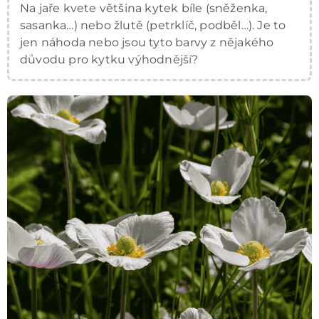
Na jaře kvete většina kytek bíle (sněženka,
sasanka…) nebo žlutě (petrklíč, podběl…). Je to
jen náhoda nebo jsou tyto barvy z nějakého
důvodu pro kytku výhodnější?