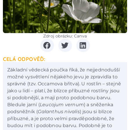
Zdroj obrázku: Canva
CELÁ ODPOVĚĎ:
Základní vědecká poučka říká, že nejjednodušší
možné vysvětlení nějakého jevu je zpravidla to
správné (tzv. Occamova břitva). U rostlin – stejně
jako u lidí – platí, že blízce příbuzné rostliny jsou
si podobnější, a mají proto podobnou barvu.
Bledule jarní (
Leucojum vernum
) a sněženka
podsněžník (
Galanthus nivalis
) jsou si blízce
příbuzné, a je proto velmi pravděpodobné, že
budou mít i podobnou barvu. Podobně je to