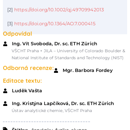
[2]
https://doi.org/10.1002/qj.49709942013
[3]
https://doi.org/10.1364/AO.7.000415
Odpovídal
Ing. Vít Svoboda, Dr. sc. ETH Zürich
VŠCHT Praha + JILA – University of Colorado Boulder &
National Institute of Standards and Technology (NIST)
Odborná recenze:
Mgr. Barbora Fordey
Editace textu:
Luděk Vašta
Ing. Kristýna Lapčíková, Dr. sc. ETH Zürich
Ústav analytické chemie, VŠCHT Praha