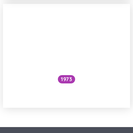
1973
Snížilo by vytažení všech lodí hladinu
oceánů?