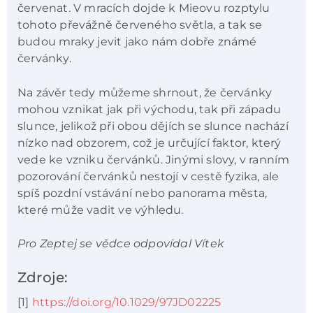
červenat. V mracích dojde k Mieovu rozptylu
tohoto převážně červeného světla, a tak se
budou mraky jevit jako nám dobře známé
červánky.
Na závěr tedy můžeme shrnout, že červánky
mohou vznikat jak při východu, tak při západu
slunce, jelikož při obou dějích se slunce nachází
nízko nad obzorem, což je určující faktor, který
vede ke vzniku červánků. Jinými slovy, v ranním
pozorování červánků nestojí v cestě fyzika, ale
spíš pozdní vstávání nebo panorama města,
které může vadit ve výhledu.
Pro Zeptej se vědce odpovídal Vítek
Zdroje:
[1]
https://doi.org/10.1029/97JD02225