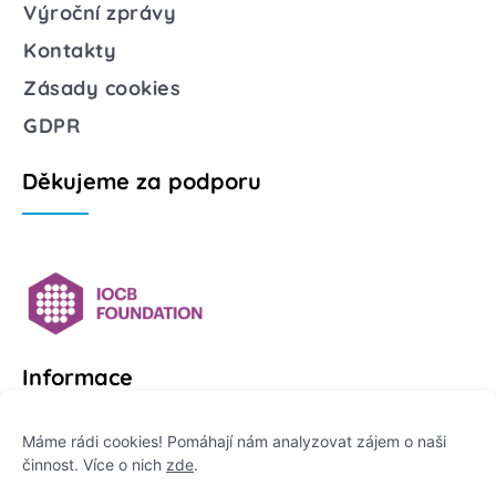
Výroční zprávy
Kontakty
Zásady cookies
GDPR
Děkujeme za podporu
Informace
Platformu Zeptej se vědce provozuje:
Máme rádi cookies! Pomáhají nám analyzovat zájem o naši
činnost. Více o nich
zde
.
Institut pro komunikaci vědy, z. ú.