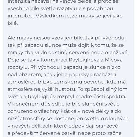
intenzita nezávisí na vlnové délce, a proto se
všechno bílé světlo rozptyluje s podobnou
intenzitou. Výsledkem je, že mraky se jeví jako
bílé.
Ale mraky nejsou vždy jen bílé. Jak při východu,
tak při západu slunce může dojít k tomu, že se
mraky zbarví do odstínů červené nebo oranžové.
Děje se tak v kombinaci Rayleighova a Mieova
rozptylu. Při východu i západu je slunce nízko
nad obzorem, a tak jeho paprsky procházejí
atmosférou blízko zemskému povrchu, kde má
atmosféra nejvyšší hustotu. To způsobí silný lom
světla a Rayleighův rozptyl modré části spektra.
V konečném důsledku je bílé sluneční světlo
ochuzeno o všechny krátké vlnové délky a do
nižší atmosféry se dostane jen světlo o dlouhých
vlnových délkách, které odpovídají oranžové
a především červené barvě; nebe proto začne