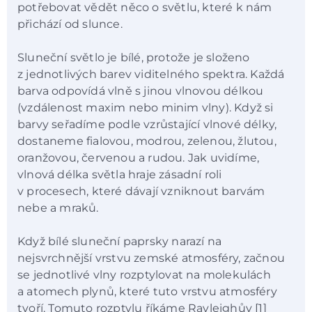
potřebovat vědět něco o světlu, které k nám
přichází od slunce.
Sluneční světlo je bílé, protože je složeno
z jednotlivých barev viditelného spektra. Každá
barva odpovídá vlně s jinou vlnovou délkou
(vzdálenost maxim nebo minim vlny). Když si
barvy seřadíme podle vzrůstající vlnové délky,
dostaneme fialovou, modrou, zelenou, žlutou,
oranžovou, červenou a rudou. Jak uvidíme,
vlnová délka světla hraje zásadní roli
v procesech, které dávají vzniknout barvám
nebe a mraků.
Když bílé sluneční paprsky narazí na
nejsvrchnější vrstvu zemské atmosféry, začnou
se jednotlivé vlny rozptylovat na molekulách
a atomech plynů, které tuto vrstvu atmosféry
tvoří. Tomuto rozptylu říkáme Rayleighův [1]