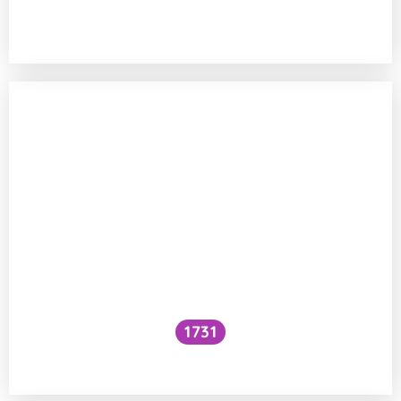
Funguje šlehání sněhu z bílků na jiném
principu než šlehačka?
1731
Voní mraky?