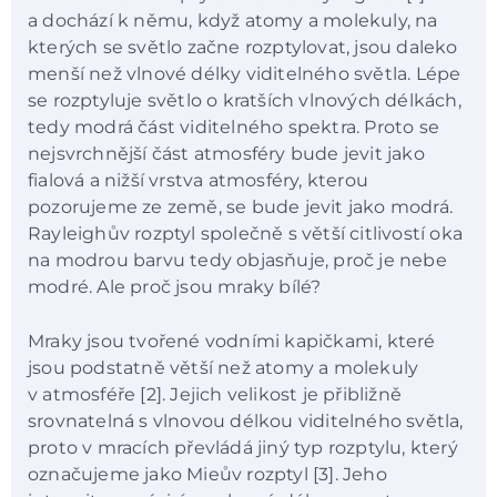
a dochází k němu, když atomy a molekuly, na
kterých se světlo začne rozptylovat, jsou daleko
menší než vlnové délky viditelného světla. Lépe
se rozptyluje světlo o kratších vlnových délkách,
tedy modrá část viditelného spektra. Proto se
nejsvrchnější část atmosféry bude jevit jako
fialová a nižší vrstva atmosféry, kterou
pozorujeme ze země, se bude jevit jako modrá.
Rayleighův rozptyl společně s větší citlivostí oka
na modrou barvu tedy objasňuje, proč je nebe
modré. Ale proč jsou mraky bílé?
Mraky jsou tvořené vodními kapičkami, které
jsou podstatně větší než atomy a molekuly
v atmosféře [2]. Jejich velikost je přibližně
srovnatelná s vlnovou délkou viditelného světla,
proto v mracích převládá jiný typ rozptylu, který
označujeme jako Mieův rozptyl [3]. Jeho