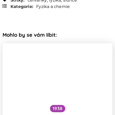
,
,
Štítky:
červánky
fyzika
slunce
Kategorie:
Fyzika a chemie
Mohlo by se vám líbit:
1938