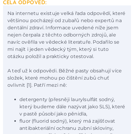
CELÁ ODPOVĚĎ:
Na internetu existuje velká řada odpovědí, které
většinou pocházejí od zubařů nebo expertů na
dentální zdraví. Informace uvedené níže jsem
nejen čerpala z těchto odborných zdrojů, ale
navíc ověřila ve vědecké literatuře. Podařilo se
mi najít i jeden vědecký tým, který si tuto
otázku položil a prakticky otestoval.
A teď už k odpovědi. Běžné pasty obsahují více
složek, které mohou po čištění zubů chuť
ovlivnit [1]. Patří mezi ně:
detergenty (přesněji laurylsulfát sodný,
který budeme dále nazývat jako SLS), které
v pastě působí jako pěnidla,
fluor (fluorid sodný), který má zajišťovat
antibakteriální ochranu zubní skloviny,