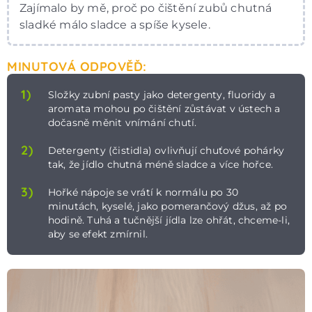
Zajímalo by mě, proč po čištění zubů chutná
sladké málo sladce a spíše kysele.
MINUTOVÁ ODPOVĚĎ:
1)
Složky zubní pasty jako detergenty, fluoridy a
aromata mohou po čištění zůstávat v ústech a
dočasně měnit vnímání chutí.
2)
Detergenty (čistidla) ovlivňují chuťové pohárky
tak, že jídlo chutná méně sladce a více hořce.
3)
Hořké nápoje se vrátí k normálu po 30
minutách, kyselé, jako pomerančový džus, až po
hodině. Tuhá a tučnější jídla lze ohřát, chceme-li,
aby se efekt zmírnil.