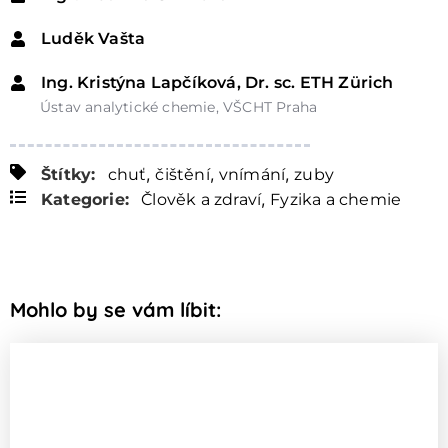
Luděk Vašta
Ing. Kristýna Lapčíková, Dr. sc. ETH Zürich
Ústav analytické chemie, VŠCHT Praha
,
,
,
Štítky:
chuť
čištění
vnímání
zuby
,
Kategorie:
Člověk a zdraví
Fyzika a chemie
Mohlo by se vám líbit: