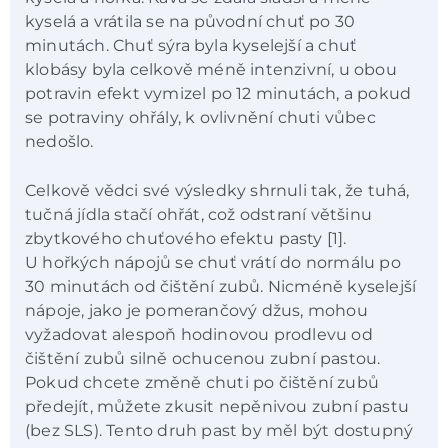
kyselá a vrátila se na původní chuť po 30
minutách. Chuť sýra byla kyselejší a chuť
klobásy byla celkově méně intenzivní, u obou
potravin efekt vymizel po 12 minutách, a pokud
se potraviny ohřály, k ovlivnění chuti vůbec
nedošlo.
Celkově vědci své výsledky shrnuli tak, že tuhá,
tučná jídla stačí ohřát, což odstraní většinu
zbytkového chuťového efektu pasty [1].
U hořkých nápojů se chuť vrátí do normálu po
30 minutách od čištění zubů. Nicméně kyselejší
nápoje, jako je pomerančový džus, mohou
vyžadovat alespoň hodinovou prodlevu od
čištění zubů silně ochucenou zubní pastou.
Pokud chcete změně chuti po čištění zubů
předejít, můžete zkusit nepěnivou zubní pastu
(bez SLS). Tento druh past by měl být dostupný