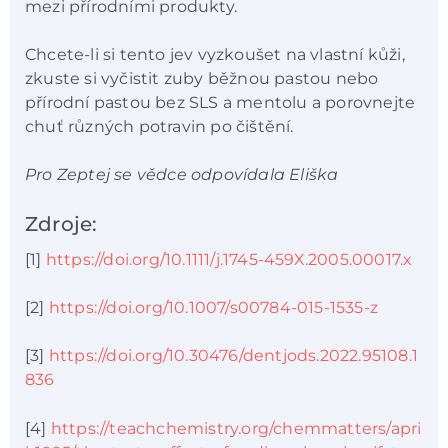
mezi přírodními produkty.
Chcete-li si tento jev vyzkoušet na vlastní kůži,
zkuste si vyčistit zuby běžnou pastou nebo
přírodní pastou bez SLS a mentolu a porovnejte
chuť různých potravin po čištění.
Pro Zeptej se vědce odpovídala Eliška
Zdroje:
[1]
https://doi.org/10.1111/j.1745-459X.2005.00017.x
[2]
https://doi.org/10.1007/s00784-015-1535-z
[3]
https://doi.org/10.30476/dentjods.2022.95108.1
836
[4]
https://teachchemistry.org/chemmatters/apri