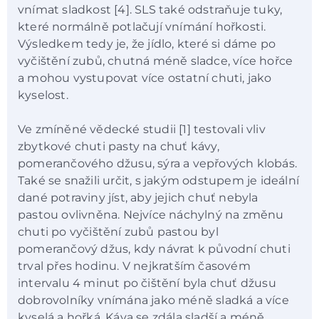
vnímat sladkost [4]. SLS také odstraňuje tuky,
které normálně potlačují vnímání hořkosti.
Výsledkem tedy je, že jídlo, které si dáme po
vyčištění zubů, chutná méně sladce, více hořce
a mohou vystupovat více ostatní chuti, jako
kyselost.
Ve zmíněné vědecké studii [1] testovali vliv
zbytkové chuti pasty na chuť kávy,
pomerančového džusu, sýra a vepřových klobás.
Také se snažili určit, s jakým odstupem je ideální
dané potraviny jíst, aby jejich chuť nebyla
pastou ovlivněna. Nejvíce náchylný na změnu
chuti po vyčištění zubů pastou byl
pomerančový džus, kdy návrat k původní chuti
trval přes hodinu. V nejkratším časovém
intervalu 4 minut po čištění byla chuť džusu
dobrovolníky vnímána jako méně sladká a více
kyselá a hořká. Káva se zdála sladší a méně