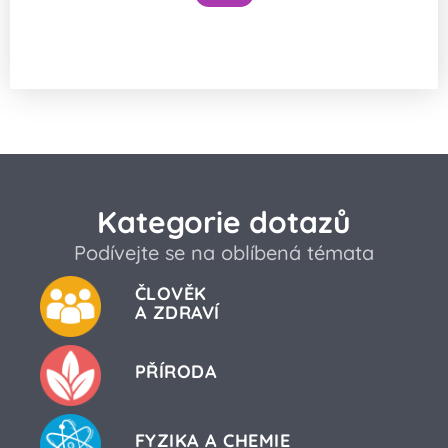
Funguje šlehání sněhu z bílků na jiném
principu než šlehačka?
Kategorie dotazů
Podívejte se na oblíbená témata
ČLOVĚK
A ZDRAVÍ
PŘÍRODA
FYZIKA A CHEMIE