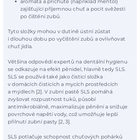
aromata a příchutě (například mentol)
zajišťující příjemnou chuť a pocit svěžesti
po čištění zubů.
Tyto složky mohou v dutině ústní zůstat
i dlouhou dobu po vyčištění zubů a ovlivňovat
chuť jídla.
Většina odpovědí expertů na dentální hygienu
se odkazuje na efekt pěnidel, hlavně tedy SLS.
SLS se používá také jako čisticí složka
v domácích čisticích a mycích prostředcích
a mýdlech [2]. V zubní pastě SLS pomáhá
zvyšovat rozpustnost tuků, působí
antimikrobiálně, maximalizuje pěnění a snižuje
povrchové napětí vody, což umožňuje lepší
přilnutí zubní pasty [2, 3].
SLS potlačuje schopnost chuťových pohárků