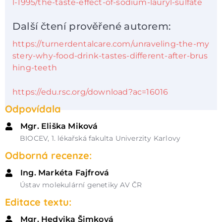
l-1995/the-taste-effect-of-sodium-lauryl-sulfate
Další čtení prověřené autorem:
https://turnerdentalcare.com/unraveling-the-my
stery-why-food-drink-tastes-different-after-brus
hing-teeth
https://edu.rsc.org/download?ac=16016
Odpovídala
Mgr. Eliška Miková
BIOCEV, 1. lékařská fakulta Univerzity Karlovy
Odborná recenze:
Ing. Markéta Fajfrová
Ústav molekulární genetiky AV ČR
Editace textu:
Mgr. Hedvika Šimková