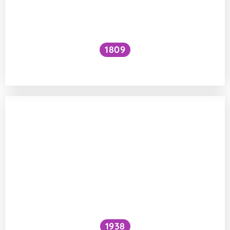
1809
Jak zvýšit VO₂ max?
1938