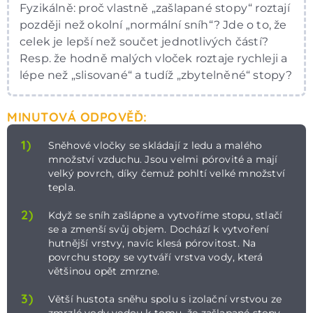
Fyzikálně: proč vlastně „zašlapané stopy“ roztají
později než okolní „normální sníh“? Jde o to, že
celek je lepší než součet jednotlivých částí?
Resp. že hodně malých vloček roztaje rychleji a
lépe než „slisované“ a tudíž „zbytelněné“ stopy?
MINUTOVÁ ODPOVĚĎ:
1)
Sněhové vločky se skládají z ledu a malého
množství vzduchu. Jsou velmi pórovité a mají
velký povrch, díky čemuž pohltí velké množství
tepla.
2)
Když se sníh zašlápne a vytvoříme stopu, stlačí
se a zmenší svůj objem. Dochází k vytvoření
hutnější vrstvy, navíc klesá pórovitost. Na
povrchu stopy se vytváří vrstva vody, která
většinou opět zmrzne.
3)
Větší hustota sněhu spolu s izolační vrstvou ze
zmrzlé vody vedou k tomu, že zašlapané stopy