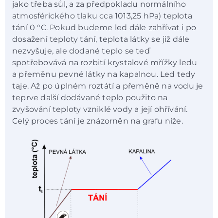
jako třeba sůl, a za předpokladu normálního
atmosférického tlaku cca 1013,25 hPa) teplota
tání 0 °C. Pokud budeme led dále zahřívat i po
dosažení teploty tání, teplota látky se již dále
nezvyšuje, ale dodané teplo se teď
spotřebovává na rozbití krystalové mřížky ledu
a přeměnu pevné látky na kapalnou. Led tedy
taje. Až po úplném roztátí a přeměně na vodu je
teprve další dodávané teplo použito na
zvyšování teploty vzniklé vody a její ohřívání.
Celý proces tání je znázorněn na grafu níže.