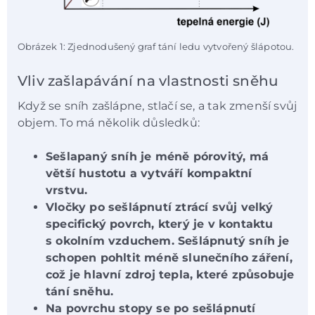
Obrázek 1: Zjednodušený graf tání ledu vytvořený šlápotou.
Vliv zašlapávání na vlastnosti sněhu
Když se sníh zašlápne, stlačí se, a tak zmenší svůj
objem. To má několik důsledků:
Sešlapaný sníh je méně pórovitý, má
větší hustotu a vytváří kompaktní
vrstvu.
Vločky po sešlápnutí ztrácí svůj velký
specifický povrch, který je v kontaktu
s okolním vzduchem. Sešlápnutý sníh je
schopen pohltit méně slunečního záření,
což je hlavní zdroj tepla, které způsobuje
tání sněhu.
Na povrchu stopy se po sešlápnutí