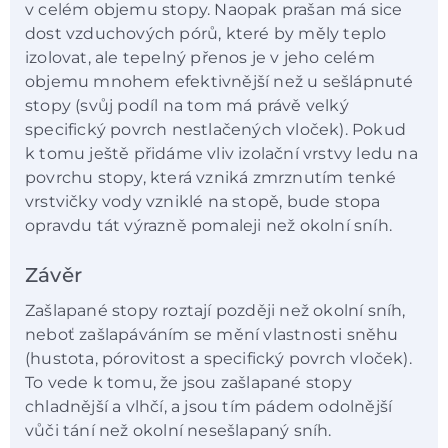
v celém objemu stopy. Naopak prašan má sice
dost vzduchových pórů, které by měly teplo
izolovat, ale tepelný přenos je v jeho celém
objemu mnohem efektivnější než u sešlápnuté
stopy (svůj podíl na tom má právě velký
specifický povrch nestlačených vloček). Pokud
k tomu ještě přidáme vliv izolační vrstvy ledu na
povrchu stopy, která vzniká zmrznutím tenké
vrstvičky vody vzniklé na stopě, bude stopa
opravdu tát výrazně pomaleji než okolní sníh.
Závěr
Zašlapané stopy roztají později než okolní sníh,
neboť zašlapáváním se mění vlastnosti sněhu
(hustota, pórovitost a specifický povrch vloček).
To vede k tomu, že jsou zašlapané stopy
chladnější a vlhčí, a jsou tím pádem odolnější
vůči tání než okolní nesešlapaný sníh.