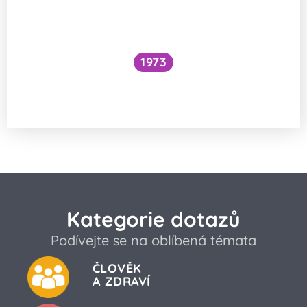
1973
Snížilo by vytažení všech lodí hladinu
oceánů?
Kategorie dotazů
Podívejte se na oblíbená témata
ČLOVĚK
A ZDRAVÍ