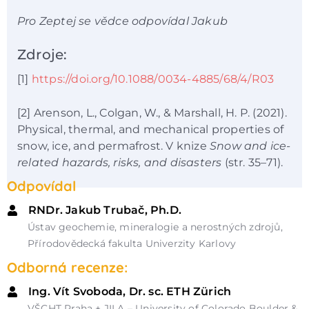
Pro Zeptej se vědce odpovídal Jakub
Zdroje:
[1]
https://doi.org/10.1088/0034-4885/68/4/R03
[2] Arenson, L., Colgan, W., & Marshall, H. P. (2021).
Physical, thermal, and mechanical properties of
snow, ice, and permafrost. V knize
Snow and ice-
related hazards, risks, and disasters
(str. 35–71).
Odpovídal
RNDr. Jakub Trubač, Ph.D.
Ústav geochemie, mineralogie a nerostných zdrojů,
Přírodovědecká fakulta Univerzity Karlovy
Odborná recenze:
Ing. Vít Svoboda, Dr. sc. ETH Zürich
VŠCHT Praha + JILA – University of Colorado Boulder &