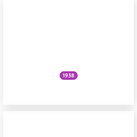
1938
Funguje šlehání sněhu z bílků na jiném
principu než šlehačka?