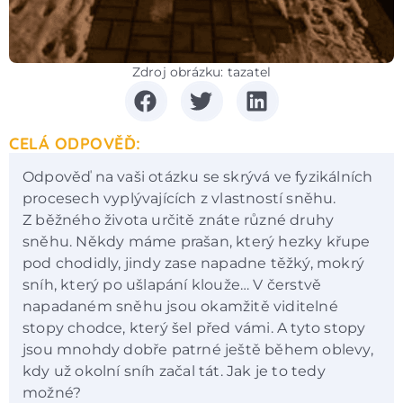
Zdroj obrázku: tazatel
CELÁ ODPOVĚĎ:
Odpověď na vaši otázku se skrývá ve fyzikálních
procesech vyplývajících z vlastností sněhu.
Z běžného života určitě znáte různé druhy
sněhu. Někdy máme prašan, který hezky křupe
pod chodidly, jindy zase napadne těžký, mokrý
sníh, který po ušlapání klouže… V čerstvě
napadaném sněhu jsou okamžitě viditelné
stopy chodce, který šel před vámi. A tyto stopy
jsou mnohdy dobře patrné ještě během oblevy,
kdy už okolní sníh začal tát. Jak je to tedy
možné?