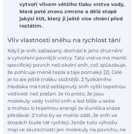
vytvoří vlivem většího tlaku vrstva vody,
která poté znovu zmrzne a dělá stopě
jakýsi štít, který ji ještě více chrání před
roztátím.
Vliv vlastností sněhu na rychlost tání
Když je sníh zašlapaný, dochází k jeho zhutnění
a vytvoření pevnější vrstvy. Tato vrstva má menší
specifický povrch než okolní sníh, což způsobuje,
že pohlcuje méně tepla a taje pomaleji [2]. Celé
je to ale ještě trošku složitější. Z fyzikálního
hlediska má totiž sešlápnutý sníh vyšší tepelnou
vodivost než prašan. Je to proto, že jsou
molekuly vody tvořící sníh a led blíže u sebe
a mohou si tepelnou energii ze sluníčka snáze
předávat. Z toho by se mohlo zdát, že sníh ve
stopách bude tát rychleji. Jenže tuto výhodu
mají ve skutečnosti jen molekuly na povrchu, ne