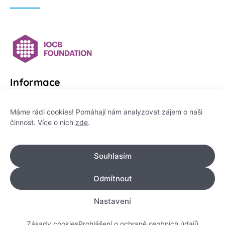
Informace
Platformu Zeptej se vědce provozuje:
Máme rádi cookies! Pomáhají nám analyzovat zájem o naši
činnost. Více o nich
zde
.
Institut pro komunikaci vědy, z. ú.
IČO: 178 47 389
Souhlasím
Flemingovo náměstí 542/2,
Dejvice, 160 00 Praha 6
Odmítnout
info@zeptejsevedce.cz
Nastavení
Zásady cookies
Prohlášení o ochraně osobních údajů