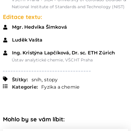
National Institute of Standards and Technology (NIST)
Editace textu:
Mgr. Hedvika Šimková
Luděk Vašta
Ing. Kristýna Lapčíková, Dr. sc. ETH Zürich
Ústav analytické chemie, VŠCHT Praha
,
Štítky:
sníh
stopy
Kategorie:
Fyzika a chemie
Mohlo by se vám líbit: