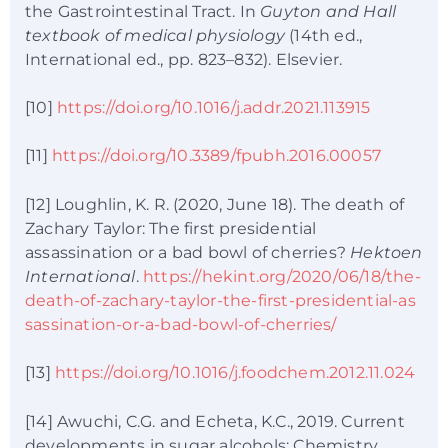
the Gastrointestinal Tract. In
Guyton and Hall
textbook of medical physiology
(14th ed.,
International ed., pp. 823–832). Elsevier.
[10]
https://doi.org/10.1016/j.addr.2021.113915
[11]
https://doi.org/10.3389/fpubh.2016.00057
[12] Loughlin, K. R. (2020, June 18). The death of
Zachary Taylor: The first presidential
assassination or a bad bowl of cherries?
Hektoen
International
.
https://hekint.org/2020/06/18/the-
death-of-zachary-taylor-the-first-presidential-as
sassination-or-a-bad-bowl-of-cherries/
[13]
https://doi.org/10.1016/j.foodchem.2012.11.024
[14] Awuchi, C.G. and Echeta, K.C., 2019. Current
developments in sugar alcohols: Chemistry,