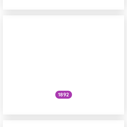
1892
Je kočičí předení dobré pro lidské zdraví?