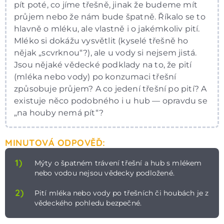
pít poté, co jíme třešně, jinak že budeme mít
průjem nebo že nám bude špatně. Říkalo se to
hlavně o mléku, ale vlastně i o jakémkoliv pití.
Mléko si dokážu vysvětlit (kyselé třešně ho
nějak „scvrknou“?), ale u vody si nejsem jistá.
Jsou nějaké vědecké podklady na to, že pití
(mléka nebo vody) po konzumaci třešní
způsobuje průjem? A co jedení třešní po pití? A
existuje něco podobného i u hub — opravdu se
„na houby nemá pít“?
MINUTOVÁ ODPOVĚĎ:
1)
Mýty o špatném trávení třešní a hub s mlékem
nebo vodou nejsou vědecky podložené.
2)
Pití mléka nebo vody po třešních či houbách je z
vědeckého pohledu bezpečné.