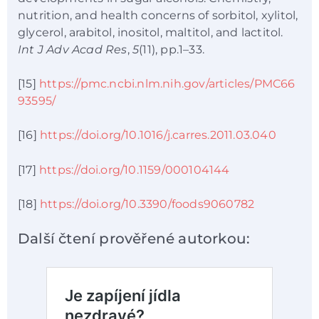
nutrition, and health concerns of sorbitol, xylitol,
glycerol, arabitol, inositol, maltitol, and lactitol.
Int J Adv Acad Res
,
5
(11), pp.1–33.
[15]
https://pmc.ncbi.nlm.nih.gov/articles/PMC66
93595/
[16]
https://doi.org/10.1016/j.carres.2011.03.040
[17]
https://doi.org/10.1159/000104144
[18]
https://doi.org/10.3390/foods9060782
Další čtení prověřené autorkou: