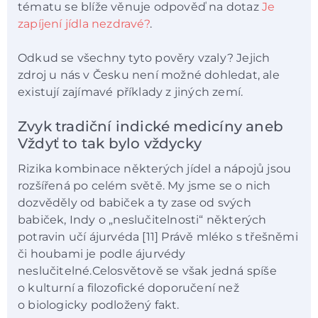
tématu se blíže věnuje odpověď na dotaz
Je
zapíjení jídla nezdravé?
.
Odkud se všechny tyto pověry vzaly? Jejich
zdroj u nás v Česku není možné dohledat, ale
existují zajímavé příklady z jiných zemí.
Zvyk tradiční indické medicíny aneb
Vždyť to tak bylo vždycky
Rizika kombinace některých jídel a nápojů jsou
rozšířená po celém světě. My jsme se o nich
dozvěděly od babiček a ty zase od svých
babiček, Indy o „neslučitelnosti“ některých
potravin učí ájurvéda [11] Právě mléko s třešněmi
či houbami je podle ájurvédy
neslučitelné.Celosvětově se však jedná spíše
o kulturní a filozofické doporučení než
o biologicky podložený fakt.