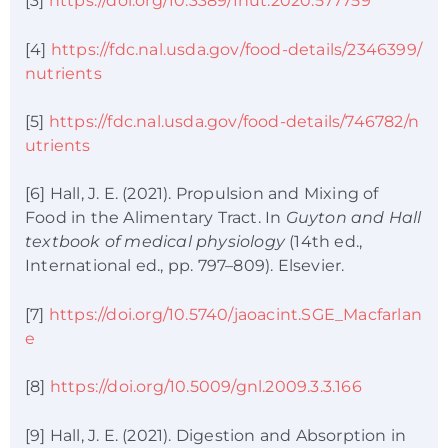
[3]
https://doi.org/10.3389/fnut.2020.577759
[4]
https://fdc.nal.usda.gov/food-details/2346399/
nutrients
[5]
https://fdc.nal.usda.gov/food-details/746782/n
utrients
[6] Hall, J. E. (2021). Propulsion and Mixing of
Food in the Alimentary Tract. In
Guyton and Hall
textbook of medical physiology
(14th ed.,
International ed., pp. 797–809). Elsevier.
[7]
https://doi.org/10.5740/jaoacint.SGE_Macfarlan
e
[8]
https://doi.org/10.5009/gnl.2009.3.3.166
[9] Hall, J. E. (2021). Digestion and Absorption in