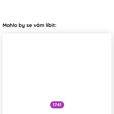
Mohlo by se vám líbit:
1741
Co je to cefalický inzulínový reflex?