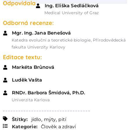
Odpovídala
Ing. Eliška Sedláčková
Medical University of Graz
Odborná recenze:
Mgr. Ing. Jana Benešová
Katedra evoluční a teoretické biologie, Přírodovědecká
fakulta Univerzity Karlovy
Editace textu:
Markéta Brůnová
Luděk Vašta
RNDr. Barbora Šmídová, Ph.D.
Univerzita Karlova
,
,
Štítky:
jídlo
mýty
pití
Kategorie:
Člověk a zdraví