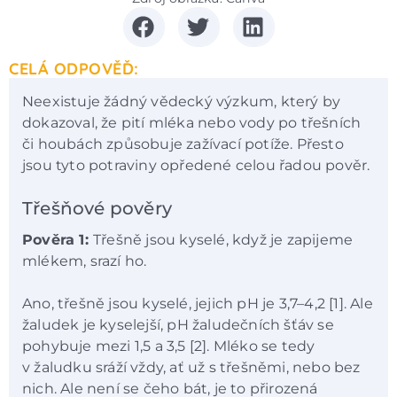
CELÁ ODPOVĚĎ:
Neexistuje žádný vědecký výzkum, který by
dokazoval, že pití mléka nebo vody po třešních
či houbách způsobuje zažívací potíže. Přesto
jsou tyto potraviny opředené celou řadou pověr.
Třešňové pověry
Pověra 1:
Třešně jsou kyselé, když je zapijeme
mlékem, srazí ho.
Ano, třešně jsou kyselé, jejich pH je 3,7–4,2 [1]. Ale
žaludek je kyselejší, pH žaludečních šťáv se
pohybuje mezi 1,5 a 3,5 [2]. Mléko se tedy
v žaludku sráží vždy, ať už s třešněmi, nebo bez
nich. Ale není se čeho bát, je to přirozená