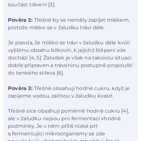
součást trávení [3].
Pověra 2:
Třešně by se neměly zapíjet mlékem,
protože mléko se v žaludku tráví déle.
Je pravda, že mléko se tráví v žaludku déle kvůli
vyššímu obsahu bílkovin, k jejichž štěpení zde
dochází [4, 5]. Žaludek je však na takovou situaci
dobře připraven a tráveninu postupně propouští
do tenkého střeva [6].
Pověra 3:
Třešně obsahují hodně cukru, když je
zapijeme vodou, začnou v žaludku kvasit.
Třešně sice obsahují poměrně hodně cukru [4],
ale v žaludku nejsou pro fermentaci vhodné
podmínky. Je v něm příliš nízké pH
a fermentující mikroorganismy se zde