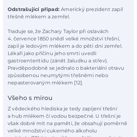
Odstrašující případ:
Americký prezident zapil
třešně mlékem a zemřel.
Traduje se, že Zachary Taylor při oslavách
4. července 1850 snědl velké množství třešní,
zapil je ledovým mlékem a do pěti dní zemřel.
Lékaři jako příčinu jeho smrti uvedli
gastroenteritidu (zánět žaludku a střev).
Pravděpodobně se jednalo o bakteriální otravu
způsobenou neumytými třešněmi nebo
nepasterovaným mlékem [12].
Všeho s mírou
Z vědeckého hlediska je tedy zapíjení třešní
a hub mlékem či vodou bezpečné. U třešní je
však dobré mít na paměti, že obsahují poměrně
velké množství cukerného alkoholu