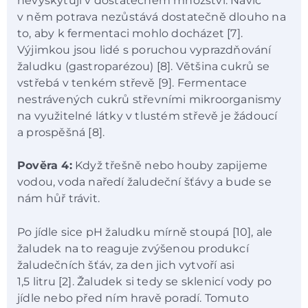
nevyskytují v dostatečném množství. Navíc
v něm potrava nezůstává dostatečně dlouho na
to, aby k fermentaci mohlo docházet [7].
Výjimkou jsou lidé s poruchou vyprazdňování
žaludku (gastroparézou) [8]. Většina cukrů se
vstřebá v tenkém střevě [9]. Fermentace
nestrávených cukrů střevními mikroorganismy
na využitelné látky v tlustém střevě je žádoucí
a prospěšná [8].
Pověra 4:
Když třešně nebo houby zapijeme
vodou, voda naředí žaludeční šťávy a bude se
nám hůř trávit.
Po jídle sice pH žaludku mírně stoupá [10], ale
žaludek na to reaguje zvýšenou produkcí
žaludečních šťáv, za den jich vytvoří asi
1,5 litru [2]. Žaludek si tedy se sklenicí vody po
jídle nebo před ním hravě poradí. Tomuto