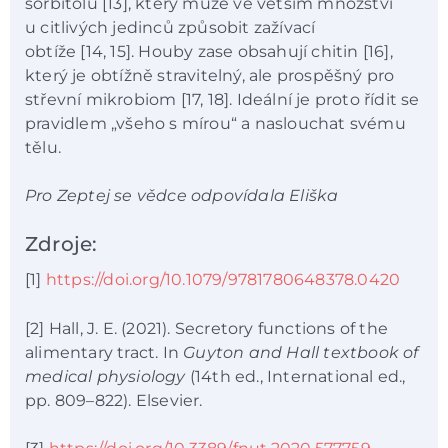
sorbitolu [13], který může ve větším množství
u citlivých jedinců způsobit zažívací
obtíže [14, 15]. Houby zase obsahují chitin [16],
který je obtížně stravitelný, ale prospěšný pro
střevní mikrobiom [17, 18]. Ideální je proto řídit se
pravidlem „všeho s mírou“ a naslouchat svému
tělu.
Pro Zeptej se vědce odpovídala Eliška
Zdroje:
[1]
https://doi.org/10.1079/9781780648378.0420
[2] Hall, J. E. (2021). Secretory functions of the
alimentary tract. In
Guyton and Hall textbook of
medical physiology
(14th ed., International ed.,
pp. 809–822). Elsevier.