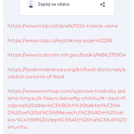
https://www.nzip.cz/clanek/1024-tresne-visne
https://www.nzip.cz/rejstrikovy-pojem/2295
https://www.ncbi.nlm.nih.gov/books/NBK279304
https://foodintolerances.org/en/food-dictionary/s
orbitol-content-of-food
https://www.wormup.com/vyzivove-hodnoty-jed
leho-hmyzu/4-hlavni-benefity-chitinu/#:~:text=P
odpora%20zdrav%C3%BDch%20bakteri%C3%A
D%20ve%20st%C5%99evech,t%C3%ADm%20cel
kov%C4%9B%20zlep%C5%A1it%20na%C5%A1i%20
imunitu