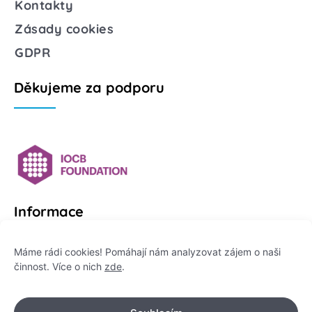
Kontakty
Zásady cookies
GDPR
Děkujeme za podporu
Informace
Platformu Zeptej se vědce provozuje:
Máme rádi cookies! Pomáhají nám analyzovat zájem o naši
činnost. Více o nich
zde
.
Institut pro komunikaci vědy, z. ú.
IČO: 178 47 389