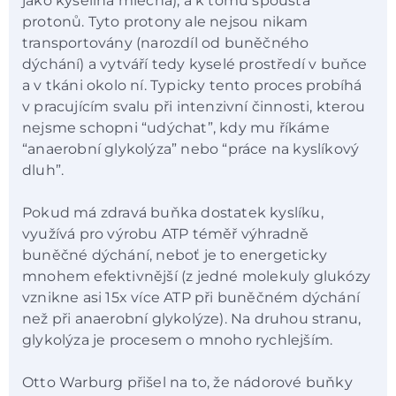
jako kyselina mléčná), a k tomu spousta
protonů. Tyto protony ale nejsou nikam
transportovány (narozdíl od buněčného
dýchání) a vytváří tedy kyselé prostředí v buňce
a v tkáni okolo ní. Typicky tento proces probíhá
v pracujícím svalu při intenzivní činnosti, kterou
nejsme schopni “udýchat”, kdy mu říkáme
“anaerobní glykolýza” nebo “práce na kyslíkový
dluh”.
Pokud má zdravá buňka dostatek kyslíku,
využívá pro výrobu ATP téměř výhradně
buněčné dýchání, neboť je to energeticky
mnohem efektivnější (z jedné molekuly glukózy
vznikne asi 15x více ATP při buněčném dýchání
než při anaerobní glykolýze). Na druhou stranu,
glykolýza je procesem o mnoho rychlejším.
Otto Warburg přišel na to, že nádorové buňky