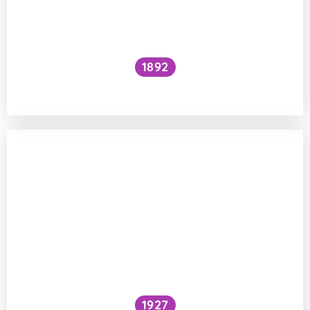
1892
Je kočičí předení dobré pro lidské zdraví?
1927