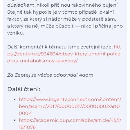
důsledkem
, nikoli příčinou rakovinného bujení.
Stejně tak hypoxie je v tomto případě lokální
faktor, za který si nádor může v podstatě sám,
a který na něj může působit — nikoli příčina jeho
vzniku.
Další komentář k tématu jsme zveřejnili zde:
htt
ps://denikn.cz/934834/objev-ktery-zmenil-pohle
d-na-metabolismus-rakoviny/
.
Za Zeptej se vědce odpovídal Adam
Další čtení:
https://www.ingentaconnect.com/content/
ben/acamc/2017/00000017/00000002/art0
0004
https://academic.oup.com/abbs/article/45/1/
18/1076