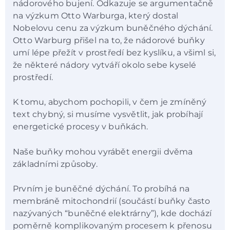
nádorového bujení. Odkazuje se argumentačně
na výzkum Otto Warburga, který dostal
Nobelovu cenu za výzkum buněčného dýchání.
Otto Warburg přišel na to, že nádorové buňky
umí lépe přežít v prostředí bez kyslíku, a všiml si,
že některé nádory vytváří okolo sebe kyselé
prostředí.
K tomu, abychom pochopili, v čem je zmíněný
text chybný, si musíme vysvětlit, jak probíhají
energetické procesy v buňkách.
Naše buňky mohou vyrábět energii dvěma
základními způsoby.
Prvním je buněčné dýchání. To probíhá na
membráně mitochondrií (součástí buňky často
nazývaných “buněčné elektrárny”), kde dochází
poměrně komplikovaným procesem k přenosu