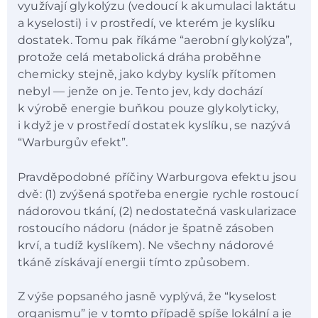
využívají glykolýzu (vedoucí k akumulaci laktátu
a kyselosti) i v prostředí, ve kterém je kyslíku
dostatek. Tomu pak říkáme “aerobní glykolýza”,
protože celá metabolická dráha proběhne
chemicky stejně, jako kdyby kyslík přítomen
nebyl — jenže on je. Tento jev, kdy dochází
k výrobě energie buňkou pouze glykolyticky,
i když je v prostředí dostatek kyslíku, se nazývá
“Warburgův efekt”.
Pravděpodobné příčiny Warburgova efektu jsou
dvě: (1) zvýšená spotřeba energie rychle rostoucí
nádorovou tkání, (2) nedostatečná vaskularizace
rostoucího nádoru (nádor je špatně zásoben
krví, a tudíž kyslíkem). Ne všechny nádorové
tkáně získávají energii tímto způsobem.
Z výše popsaného jasně vyplývá, že “kyselost
organismu” je v tomto případě spíše lokální a je