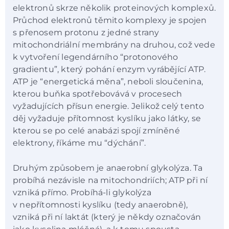
elektronů skrze několik proteinových komplexů.
Průchod elektronů těmito komplexy je spojen
s přenosem protonu z jedné strany
mitochondriální membrány na druhou, což vede
k vytvoření legendárního “protonového
gradientu”, který pohání enzym vyrábějící ATP.
ATP je “energetická měna”, neboli sloučenina,
kterou buňka spotřebovává v procesech
vyžadujících přísun energie. Jelikož celý tento
děj vyžaduje přítomnost kyslíku jako látky, se
kterou se po celé anabázi spojí zmíněné
elektrony, říkáme mu “dýchání”.
Druhým způsobem je anaerobní glykolýza. Ta
probíhá nezávisle na mitochondriích; ATP při ní
vzniká přímo. Probíhá-li glykolýza
v nepřítomnosti kyslíku (tedy anaerobně),
vzniká při ní laktát (který je někdy označován