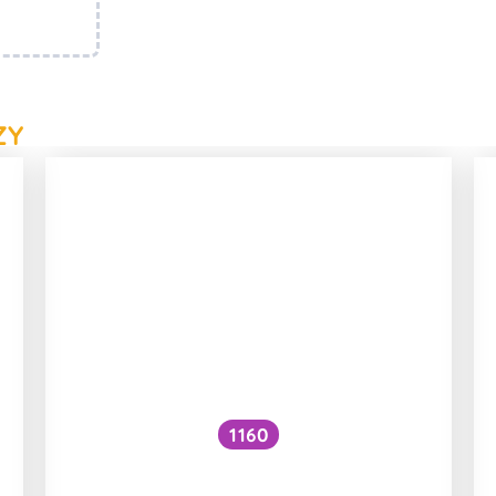
ZY
1160
Jak se vyvíjí celiakie jako
onemocnění?