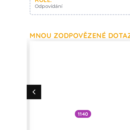
Odpovídání
MNOU ZODPOVĚZENÉ DOTA
1140
 praní
Bude vpíchnutá kyselina
hyaluronová po těle kolovat?