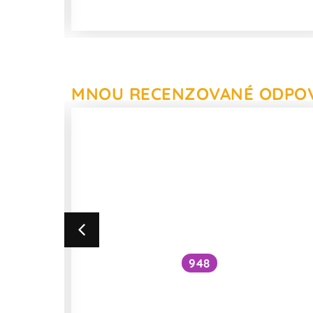
MNOU RECENZOVANÉ ODPO
948
Jaký je rozdíl mezi celiakií,
 zdraví
lepkovou intolerancí a alergií na