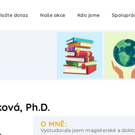
ložte dotaz
Naše akce
Kdo jsme
Spoluprá
ková, Ph.D.
O MNĚ:
Vystudovala jsem magisterské a dokt