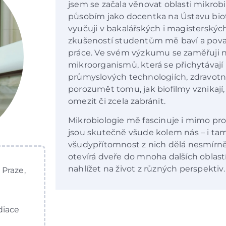
jsem se začala věnovat oblasti mikrob
působím jako docentka na Ústavu bi
vyučuji v bakalářských i magisterský
zkušeností studentům mě baví a považu
práce. Ve svém výzkumu se zaměřuji n
mikroorganismů, která se přichytávají
průmyslových technologiích, zdravotn
porozumět tomu, jak biofilmy vznikají, 
omezit či zcela zabránit.
Mikrobiologie mě fascinuje i mimo pro
jsou skutečně všude kolem nás – i tam
všudypřítomnost z nich dělá nesmírně 
otevírá dveře do mnoha dalších oblast
nahlížet na život z různých perspektiv.
Praze,
diace