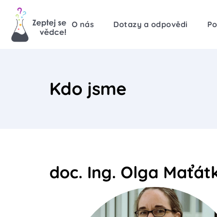
O nás
Dotazy a odpovědi
Po
Kdo jsme
doc. Ing. Olga Maťát