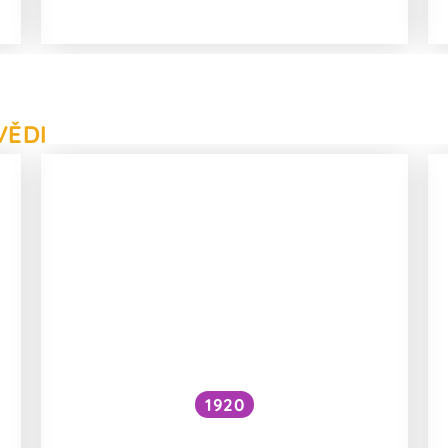
VĚDI
1920
Jaké absorbenty jsou v dámských