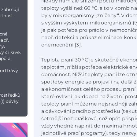
Někdy nám ale snížení počtu mikroorg
teploty vyšší než 60 °C, a to v kombin
 zahrnují
byly mikroorganismy „zničeny“. V dom
votnost
s vyšším výskytem mikroorganismů (typ
je pak potřeba pro prádlo v nemocnič
ecné
např. detekci a průkaz eliminace kon
např.
onemocnění [3].
ny,
y či krve.
upů a
Teplota praní 30 °C je skutečně ekono
teplotám, nižší spotřeba elektrické e
od trávy
domácnost. Nižší teploty praní lze označ
spotřeby energie se projeví i na delší 
a
a ekonomičnost celého procesu praní z
rostředků
které ovlivní jak dopad na životní pro
 (!) dávky
teploty praní můžeme nejsnadněji zah
a dávkování pracího prostředku (tekut
šetrnější než práškové, což opět přispí
vždy vhodné naplnit do maxima hmotn
jednotlivé prací programy), tedy nezv