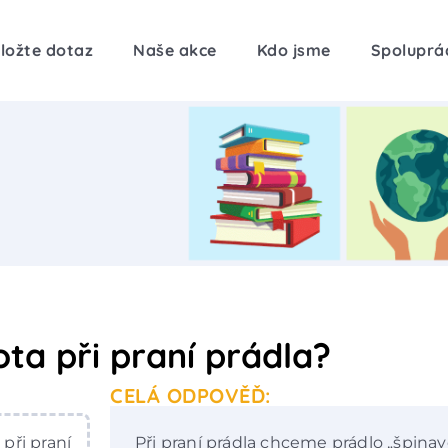
ložte dotaz
Naše akce
Kdo jsme
Spoluprá
ota při praní prádla?
CELÁ ODPOVĚĎ:
 při praní
Při praní prádla chceme prádlo „špinavé