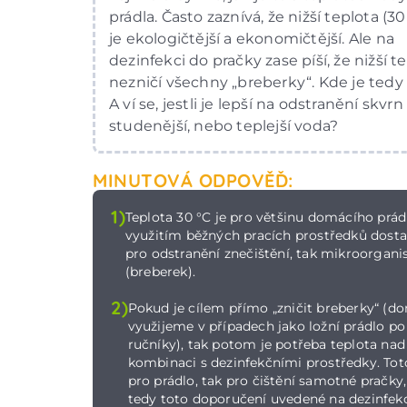
prádla. Často zaznívá, že nižší teplota (3
je ekologičtější a ekonomičtější. Ale na
dezinfekci do pračky zase píší, že nižší t
nezničí všechny „breberky“. Kde je tedy
A ví se, jestli je lepší na odstranění skvrn
studenější, nebo teplejší voda?
MINUTOVÁ ODPOVĚĎ:
1)
Teplota 30 °C je pro většinu domácího prád
využitím běžných pracích prostředků dostač
pro odstranění znečištění, tak mikroorgan
(breberek).
2)
Pokud je cílem přímo „zničit breberky“ (d
využijeme v případech jako ložní prádlo p
ručníky), tak potom je potřeba teplota nad
kombinaci s dezinfekčními prostředky. Toto
pro prádlo, tak pro čištění samotné pračky
tedy toto doporučení uvedené na dezinfekc