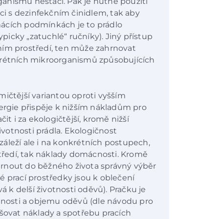
anismů nestačí. Pak je nutné použití
aci s dezinfekčním činidlem, tak aby
ácích podmínkách je to prádlo
icky „zatuchlé“ ručníky). Jiný přístup
ním prostředí, ten může zahrnovat
krétních mikroorganismů způsobujících
mičtější variantou oproti vyšším
nergie přispěje k nižším nákladům pro
it i za ekologičtější, kromě nižší
životnosti prádla. Ekologičnost
áleží ale i na konkrétních postupech,
středí, tak náklady domácnosti. Kromě
rnout do běžného života správný výběr
é prací prostředky jsou k oblečení
vá k delší životnosti oděvů). Pračku je
osti a objemu oděvů (dle návodu pro
yšovat náklady a spotřebu pracích