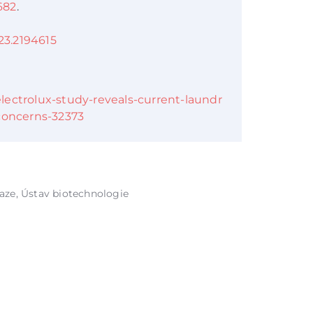
682
.
23.2194615
lectrolux-study-reveals-current-laundr
-concerns-32373
aze, Ústav biotechnologie