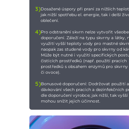
3)
Dosažené úspory při praní za nižších teplot
jak nižší spotřebu el. energie, tak i delší ži
oblečení.
4)
Pro odstranění skvrn nelze vytvořit všeob
doporučení. Záleží na typu skvrny a látky, 
využití vyšší teploty vody pro mastné skvr
naopak zas studené vody pro skvrny od káv
Může být nutné i využití specifických post
čistících prostředků (např. použití pracích
prostředků s obsahem enzymů pro skvrny 
či ovoce).
5)
Bonusové doporučení: Dodržovat použití 
dávkování všech pracích a dezinfekčních p
dle doporučení výrobce; jak nižší, tak vyšší
mohou snížit jejich účinnost.