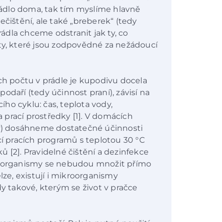
ádlo doma, tak tím myslíme hlavně
ečištění, ale také „breberek“ (tedy
dla chceme odstranit jak ty, co
ty, které jsou zodpovědné za nežádoucí
ich počtu v prádle je kupodivu docela
 podaří (tedy účinnost praní), závisí na
ho cyklu: čas, teplota vody,
prací prostředky [1]. V domácích
) dosáhneme dostatečné účinnosti
 pracích programů s teplotou 30 °C
 [2]. Pravidelné čištění a dezinfekce
kroorganismy se nebudou množit přímo
lze, existují i mikroorganismy
dy takové, kterým se život v pračce