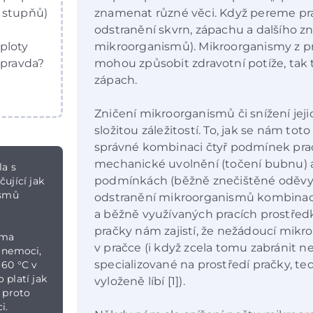
0 stupňů)
znamenat různé věci. Když pereme pr
odstranění skvrn, zápachu a dalšího zn
eploty
mikroorganismů). Mikroorganismy z prá
 pravda?
mohou způsobit zdravotní potíže, tak 
zápach.
Zničení mikroorganismů či snížení jej
složitou záležitostí. To, jak se nám toto
správné kombinaci čtyř podmínek prací
mechanické uvolnění (točení bubnu) a 
la s
podmínkách (běžně znečištěné oděvy
ující jak
ismů
odstranění mikroorganismů kombinací
a běžně využívaných pracích prostředků
pračky nám zajistí, že nežádoucí mi
oma
v pračce (i když zcela tomu zabránit ne
o nemoci,
specializované na prostředí pračky, te
 60 °C v
 platí jak
vyloženě líbí [1]).
, proto
i.