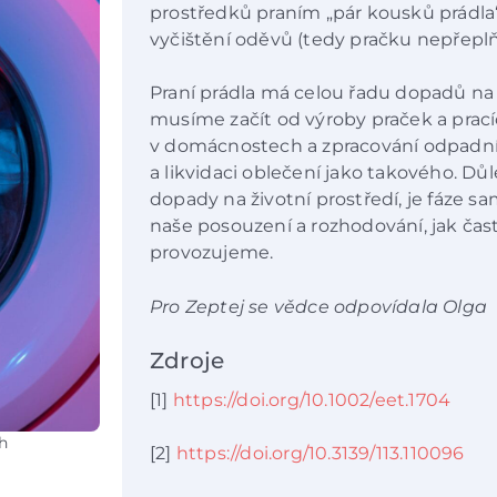
prostředků praním „pár kousků prádla“,
vyčištění oděvů (tedy pračku nepřeplňov
Praní prádla má celou řadu dopadů na ž
musíme začít od výroby praček a prac
v domácnostech a zpracování odpadníc
a likvidaci oblečení jako takového. 
dopady na životní prostředí, je fáze 
naše posouzení a rozhodování, jak čas
provozujeme.
Pro Zeptej se vědce odpovídala Olga
Zdroje
[1]
https://doi.org/10.1002/eet.1704
h
[2]
https://doi.org/10.3139/113.110096