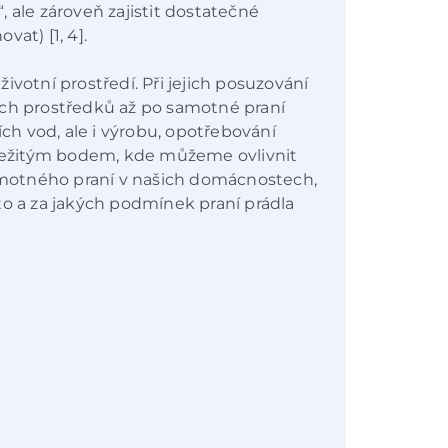
 ale zároveň zajistit dostatečné
at) [1, 4].
ivotní prostředí. Při jejich posuzování
ích prostředků až po samotné praní
h vod, ale i výrobu, opotřebování
Důležitým bodem, kde můžeme ovlivnit
samotného praní v našich domácnostech,
to a za jakých podmínek praní prádla