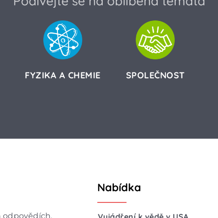
Podívejte se na oblíbená témata
FYZIKA A CHEMIE
SPOLEČNOST
Nabídka
h odpovědích,
Vyjádření k vědě v USA