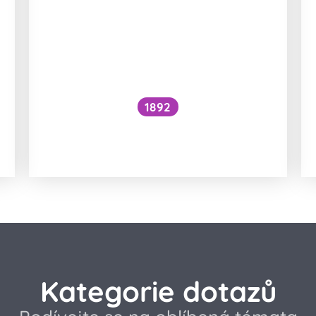
1892
Je kočičí předení dobré pro lidské
zdraví?
Kategorie dotazů