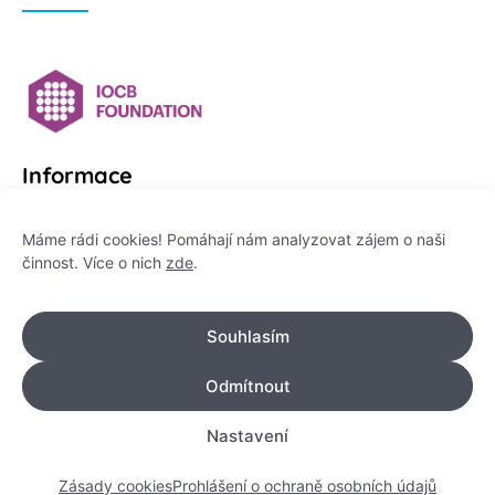
Informace
Platformu Zeptej se vědce provozuje:
Máme rádi cookies! Pomáhají nám analyzovat zájem o naši
činnost. Více o nich
zde
.
Institut pro komunikaci vědy, z. ú.
IČO: 178 47 389
Souhlasím
Flemingovo náměstí 542/2,
Dejvice, 160 00 Praha 6
Odmítnout
info@zeptejsevedce.cz
Nastavení
Zásady cookies
Prohlášení o ochraně osobních údajů