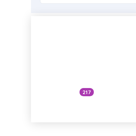
217
Jak vzniká endometrióza a jak s n
bojovat?