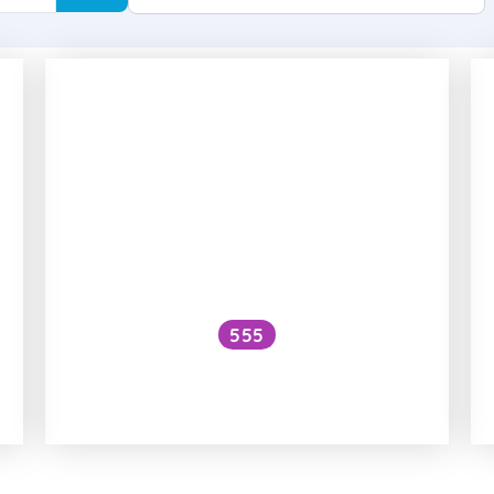
555
í
Co říká věda o podpůrných dietách
při endometrióze?