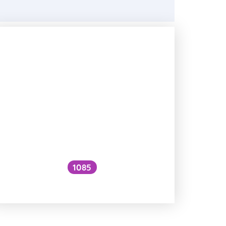
1085
Pomáhá česnek na endometriózu?