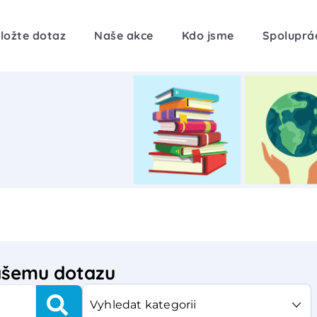
ložte dotaz
Naše akce
Kdo jsme
Spoluprá
vašemu dotazu