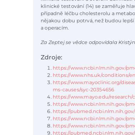
klinické testování (14) se zaměřuje hl
případně léčbu cholesterolu a metabo
nějakou dobu potrvá, než budou lepší 
a operacím.
Za Zeptej se vědce odpovídala Kristý
Zdroje:
https://www.ncbi.nlm.nih.gov/pm
https://www.nhs.uk/conditions/e
https://www.mayoclinic.org/dise
ms-causes/syc-20354656
https://www.mayo.edu/research/cli
https://www.ncbi.nlm.nih.gov/pm
https://pubmed.ncbi.nlm.nih.gov
https://www.ncbi.nlm.nih.gov/pm
https://www.ncbi.nlm.nih.gov/pm
https://pubmed.ncbi.nlm.nih.gov