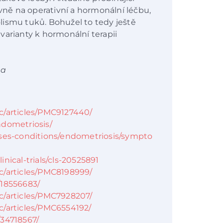
avně na operativní a hormonální léčbu,
lismu tuků. Bohužel to tedy ještě
varianty k hormonální terapii
na
c/articles/PMC9127440/
ndometriosis/
ases-conditions/endometriosis/sympto
nical-trials/cls-20525891
c/articles/PMC8198999/
/18556683/
c/articles/PMC7928207/
c/articles/PMC6554192/
/34718567/