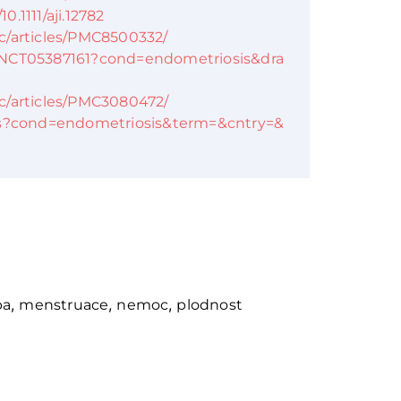
0.1111/aji.12782
c/articles/PMC8500332/
how/NCT05387161?cond=endometriosis&dra
c/articles/PMC3080472/
esults?cond=endometriosis&term=&cntry=&
,
,
,
ba
menstruace
nemoc
plodnost