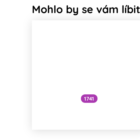
Mohlo by se vám líbit
1741
Co je to cefalický inzulínový
reflex?