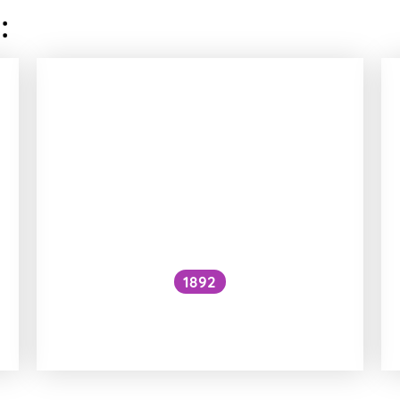
:
1892
Je kočičí předení dobré pro lidské
zdraví?