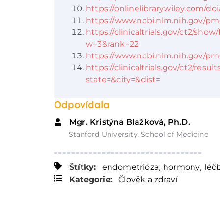
https://onlinelibrary.wiley.com/doi/1
https://www.ncbi.nlm.nih.gov/pm
https://clinicaltrials.gov/ct2/s
w=3&rank=22
https://www.ncbi.nlm.nih.gov/pm
https://clinicaltrials.gov/ct2/r
state=&city=&dist=
Odpovídala
Mgr. Kristýna Blažková, Ph.D.
Stanford University, School of Medicine
,
,
Štítky:
endometrióza
hormony
léč
Kategorie:
Člověk a zdraví