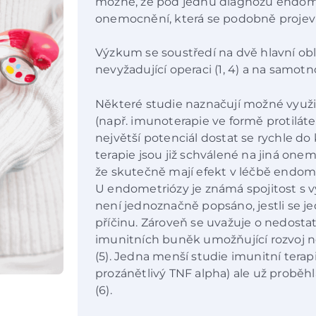
možné, že pod jednu diagnózu endom
onemocnění, která se podobně projevují
Výzkum se soustředí na dvě hlavní obl
nevyžadující operaci (1, 4) a na samotno
Některé studie naznačují možné využití 
(např. imunoterapie ve formě protiláte
největší potenciál dostat se rychle do
terapie jsou již schválené na jiná onem
že skutečně mají efekt v léčbě endome
U endometriózy je známá spojitost s v
není jednoznačně popsáno, jestli se j
příčinu. Zároveň se uvažuje o nedost
imunitních buněk umožňující rozvoj n
(5). Jedna menší studie imunitní terapi
prozánětlivý TNF alpha) ale už proběh
(6).