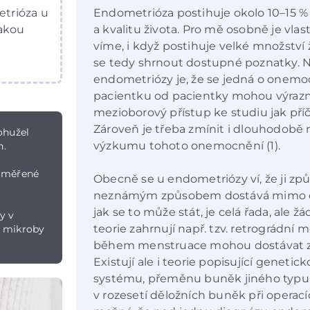
etrióza u
Endometrióza postihuje okolo 10–15 %
jakou
a kvalitu života. Pro mě osobně je vlas
víme, i když postihuje velké množství 
se tedy shrnout dostupné poznatky. N
endometriózy je, že se jedná o onemoc
pacientku od pacientky mohou výrazn
mezioborový přístup ke studiu jak příči
Zároveň je třeba zmínit i dlouhodobě
ohužel
výzkumu tohoto onemocnění (1).
n.
zaměřené
Obecně se u endometriózy ví, že ji způ
neznámým způsobem dostává mimo dělo
jak se to může stát, je celá řada, ale 
y v
teorie zahrnují např. tzv. retrográdní
, mikroby
během menstruace mohou dostávat zpě
Existují ale i teorie popisující geneti
systému, přeměnu buněk jiného typu n
v rozesetí děložních buněk při operacích