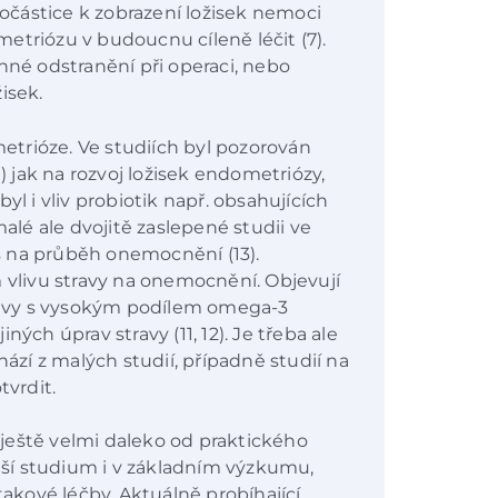
částice k zobrazení ložisek nemoci
etriózu v budoucnu cíleně léčit (7).
nné odstranění při operaci, nebo
isek.
trióze. Ve studiích byl pozorován
0) jak na rozvoj ložisek endometriózy,
yl i vliv probiotik např. obsahujících
malé ale dvojitě zaslepené studii ve
 na průběh onemocnění (13).
livu stravy na onemocnění. Objevují
travy s vysokým podílem omega-3
ých úprav stravy (11, 12). Je třeba ale
hází z malých studií, případně studií na
tvrdit.
ještě velmi daleko od praktického
alší studium i v základním výzkumu,
takové léčby. Aktuálně probíhající