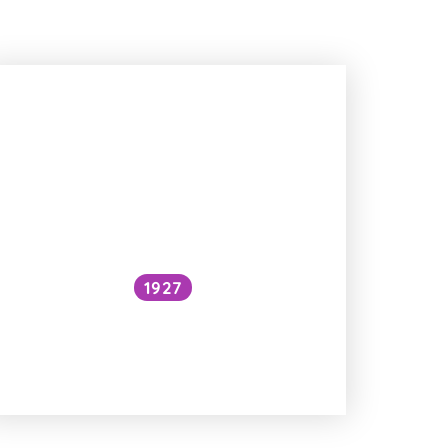
1927
Národní očkovací strategie – je
zbytečné očkovat proti chřipce
a Covidu?