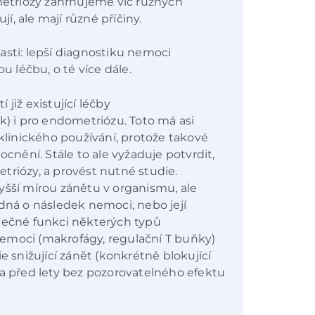
etriózy zahrnujeme víc různých
, ale mají různé příčiny.
asti: lepší diagnostiku nemoci
u léčbu, o té více dále.
již existující léčby
k) i pro endometriózu. Toto má asi
 klinického používání, protože takové
ocnění. Stále to ale vyžaduje potvrdit,
triózy, a provést nutné studie.
yšší mírou zánětu v organismu, ale
edná o následek nemoci, nebo její
atečné funkci některých typů
emoci (makrofágy, regulační T buňky)
e snižující zánět (konkrétně blokující
la před lety bez pozorovatelného efektu