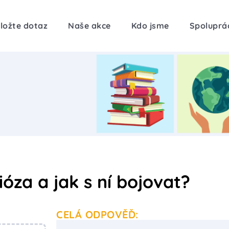
ložte dotaz
Naše akce
Kdo jsme
Spoluprá
óza a jak s ní bojovat?
CELÁ ODPOVĚĎ: