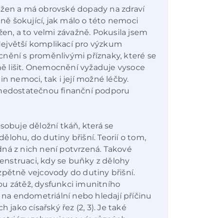
 žen a má obrovské dopady na zdraví
tně šokující, jak málo o této nemoci
žen, a to velmi závažně. Pokusila jsem
ejvětší komplikací pro výzkum
nění s proměnlivými příznaky, které se
ě lišit. Onemocnění vyžaduje vysoce
n nemoci, tak i její možné léčby.
 nedostatečnou finanční podporu
sobuje děložní tkáň, která se
hu, do dutiny břišní. Teorií o tom,
žádná z nich není potvrzená. Takové
 menstruaci, kdy se buňky z dělohy
tně vejcovody do dutiny břišní.
ckou zátěž, dysfunkci imunitního
a endometriální nebo hledají příčinu
 jako císařský řez (2, 3). Je také