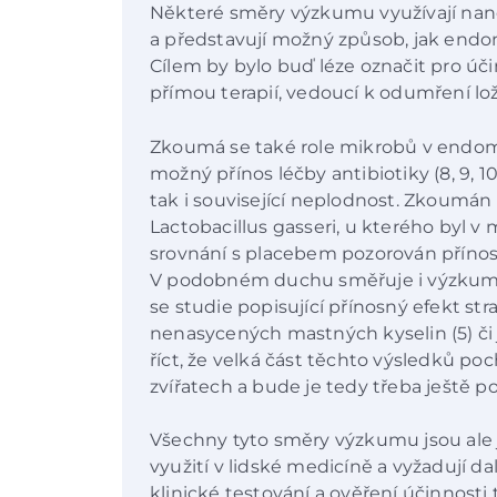
Některé směry výzkumu využívají nano
a představují možný způsob, jak endom
Cílem by bylo buď léze označit pro úči
přímou terapií, vedoucí k odumření lož
Zkoumá se také role mikrobů v endome
možný přínos léčby antibiotiky (8, 9, 1
tak i související neplodnost. Zkoumán b
Lactobacillus gasseri, u kterého byl v 
srovnání s placebem pozorován přínos
V podobném duchu směřuje i výzkum v
se studie popisující přínosný efekt s
nenasycených mastných kyselin (5) či jin
říct, že velká část těchto výsledků poc
zvířatech a bude je tedy třeba ještě po
Všechny tyto směry výzkumu jsou ale 
využití v lidské medicíně a vyžadují d
klinické testování a ověření účinnosti 