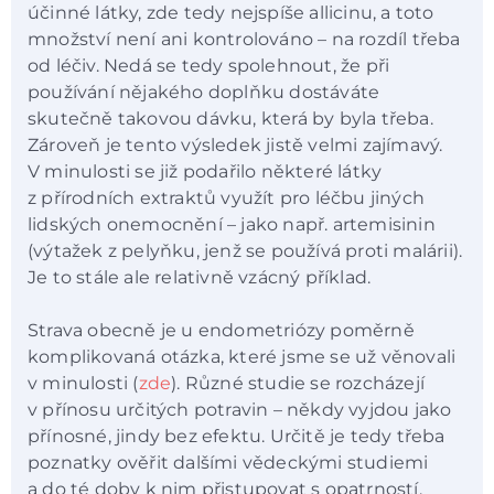
účinné látky, zde tedy nejspíše allicinu, a toto
množství není ani kontrolováno – na rozdíl třeba
od léčiv. Nedá se tedy spolehnout, že při
používání nějakého doplňku dostáváte
skutečně takovou dávku, která by byla třeba.
Zároveň je tento výsledek jistě velmi zajímavý.
V minulosti se již podařilo některé látky
z přírodních extraktů využít pro léčbu jiných
lidských onemocnění – jako např. artemisinin
(výtažek z pelyňku, jenž se používá proti malárii).
Je to stále ale relativně vzácný příklad.
Strava obecně je u endometriózy poměrně
komplikovaná otázka, které jsme se už věnovali
v minulosti (
zde
). Různé studie se rozcházejí
v přínosu určitých potravin – někdy vyjdou jako
přínosné, jindy bez efektu. Určitě je tedy třeba
poznatky ověřit dalšími vědeckými studiemi
a do té doby k nim přistupovat s opatrností.