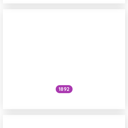
1892
Je kočičí předení dobré pro lidské zdraví?