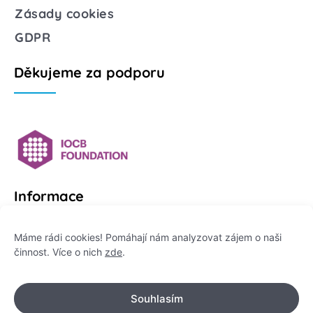
Zásady cookies
GDPR
Děkujeme za podporu
Informace
Platformu Zeptej se vědce provozuje:
Máme rádi cookies! Pomáhají nám analyzovat zájem o naši
činnost. Více o nich
zde
.
Institut pro komunikaci vědy, z. ú.
IČO: 178 47 389
Souhlasím
Flemingovo náměstí 542/2,