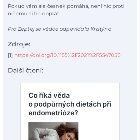
Pokud vám ale česnek pomáhá, není nic proti
ničemu si ho dopřát.
Pro Zeptej se vědce odpovídala Kristýna
Zdroje:
[1]
https://doi.org/10.1155%2F2021%2F5547058
Další čtení: