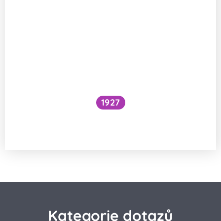
1927
Národní očkovací strategie – je zbytečné
očkovat proti chřipce a Covidu?
Kategorie dotazů