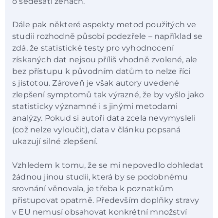
o šedesáti ženách.
Dále pak některé aspekty metod použitých ve
studii rozhodně působí podezřele – například se
zdá, že statistické testy pro vyhodnocení
získaných dat nejsou příliš vhodně zvolené, ale
bez přístupu k původním datům to nelze říci
s jistotou. Zároveň je však autory uvedené
zlepšení symptomů tak výrazné, že by vyšlo jako
statisticky významné i s jinými metodami
analýzy. Pokud si autoři data zcela nevymysleli
(což nelze vyloučit), data v článku popsaná
ukazují silné zlepšení.
Vzhledem k tomu, že se mi nepovedlo dohledat
žádnou jinou studii, která by se podobnému
srovnání věnovala, je třeba k poznatkům
přistupovat opatrně. Především doplňky stravy
v EU nemusí obsahovat konkrétní množství