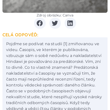
Zdroj obrázku: Canva
CELÁ ODPOVĚĎ:
Pojďme se podívat na studii [1] zmiňovanou ve
videu. Časopis, ve kterém je publikována,
vzbuzuje sám o sobě nedůvěru a nakladatelství
Hindawi je považováno za predátorské. Vím, zní
to divně. Co to vlastně znamená? Predátorská
nakladatelství a časopisy se vyznačují tím, že
často mají neprůhledné recenzní řízení, tedy
kontrolu vědecké správnosti daného článku.
Často se v podobných časopisech objevují
nekvalitní studie, které nesplňují vysoké nároky
tradičních odborných časopisů. Když tedy
vědkyně a vědci čtou články v podobných