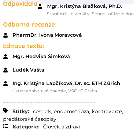
Odpovídala
Mgr. Kristýna Blažková, Ph.D.
Stanford University, School of Medicine
Odborná recenze:
PharmDr. Ivona Moravcová
Editace textu:
Mgr. Hedvika Šimková
Luděk Vašta
Ing. Kristýna Lapčíková, Dr. sc. ETH Zürich
Ústav analytické chemie, VŠCHT Praha
,
,
,
Štítky:
česnek
endometrióza
kontroverze
predátorské časopisy
Kategorie:
Člověk a zdraví