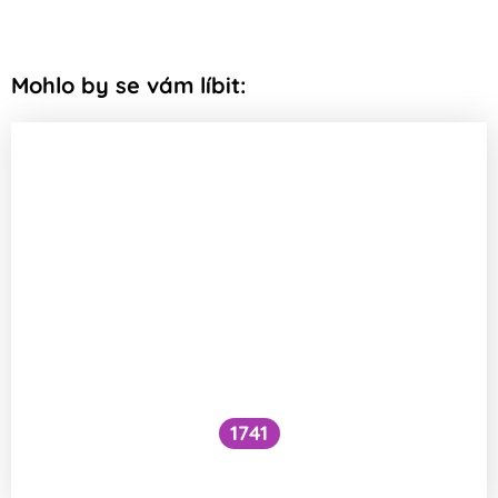
Mohlo by se vám líbit:
1741
Co je to cefalický inzulínový reflex?