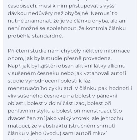
časopisech, musí k nim přistupovat s vyšší
dávkou nedůvěry než obyčejně. Nemusí to
nutně znamenat, že je ve článku chyba, ale ani
není možné se spolehnout, že kontrola článku
proběhla standardně.
Při čtení studie nám chyběly některé informace
o tom, jak byla studie přesně provedena.
Např. jak byl zjištěn obsah aktivní látky allicinu
v sušeném česneku nebo jak vztahovali autoři
studie vyhodnocení bolesti k fázi
menstruačního cyklu atd. V článku pak hodnotili
vliv sušeného česneku na bolest v pánevní
oblasti, bolest v dolní části zad, bolest při
pohlavním styku a bolest při menstruaci. Sto
dvacet žen zní jako velký vzorek, ale je trochu
matoucí, že v abstraktu (stručném shrnutí
článku v jeho úvodu) sami autoři mluví