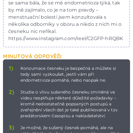
se sama bála, že se mě endometrioza týká, tak
by mě zajímalo, co je na tom pravdy –
menstruační bolesti jsem konzultovala s
několika odborníky v oboru a nikdo z nich mi o
česneku nic neříkal.
https://www.instagram.com/reel/C2GFP-hRQBK
MINUTOVÁ ODPOVĚĎ:
1)
Konzumace česneku je bezpečná a můžete si
tedy sami vyzkoušet, jestli vám při
endometrioze pomáhá, nebo naopak ne.
2)
Studie o vlivu sušeného česneku zmíněná ve
videu nesplňuje některé důležité požadavky –
kromě nedostatečně popsaných postupů a
zveřejnění všech dat je také publikovaná v tzv.
predátorském časopisu a nakladatelství.
3)
Je možné, že sušený česnek pomáhá, ale na