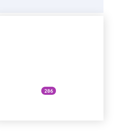
286
Jsou účinky kombuchy Magu
vědecky podloženy?