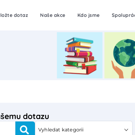
ložte dotaz
Naše akce
Kdo jsme
Spoluprá
vašemu dotazu