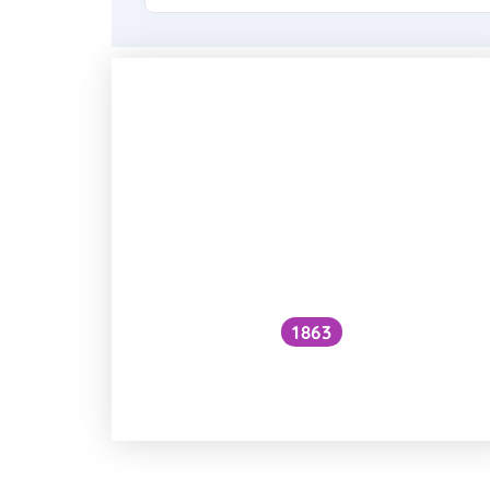
1863
Je kynutí těsta za studena dobrá
volba?