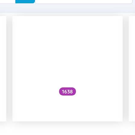
1638
Jak zlepšit vstřebávání železa
z potravin?