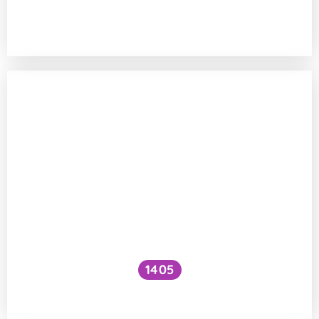
Jak to, že letadlo někam doletí, když pod
ním rotuje Země?
1405
Je létání v těhotenství bezpečné?