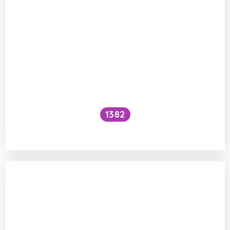
1382
Civilní letadla – brzdy a černé skříňky