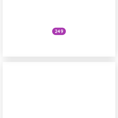
249
Dokáže letadlo vzlétnout z pásu
pohybujícího se opačným směrem?