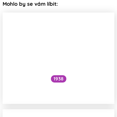
Mohlo by se vám líbit:
1938
Funguje šlehání sněhu z bílků na jiném
principu než šlehačka?