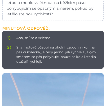
letadlo mohlo vzlétnout na běžícím pásu
pohybujícím se opačným směrem, pokud by
letělo stejnou rychlostí?
MINUTOVÁ ODPOVĚĎ:
1)
Ano, může a vzlétne.
2)
Síla motorů působí na okolní vzduch, nikoli na
pás či kolečka, je tedy jedno, jak rychle a jakým
směrem se pás pohybuje, pouze se kola letadla
otáčejí rychleji.