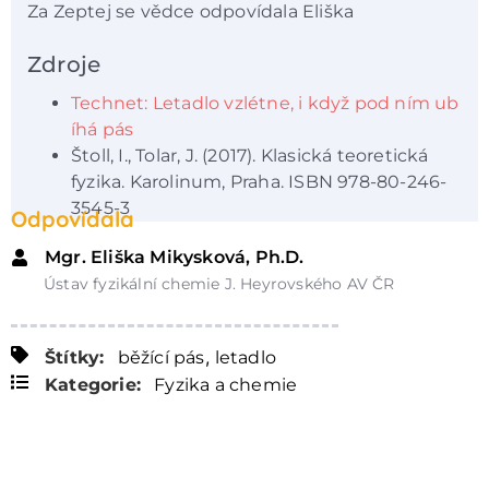
Za Zeptej se vědce odpovídala Eliška
Zdroje
Technet: Letadlo vzlétne, i když pod ním ub
íhá pás
Štoll, I., Tolar, J. (2017). Klasická teoretická
fyzika. Karolinum, Praha. ISBN 978-80-246-
3545-3
Odpovídala
Mgr. Eliška Mikysková, Ph.D.
Ústav fyzikální chemie J. Heyrovského AV ČR
,
Štítky:
běžící pás
letadlo
Kategorie:
Fyzika a chemie