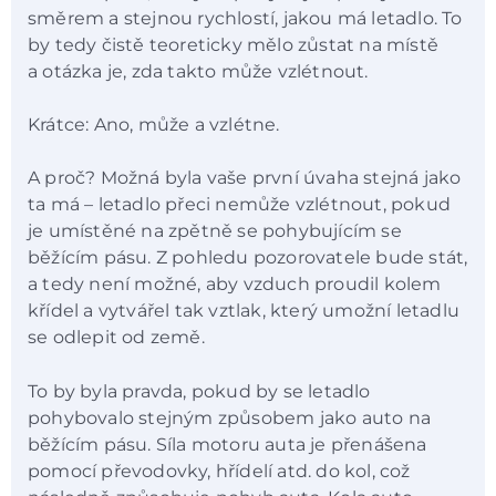
směrem a stejnou rychlostí, jakou má letadlo. To
by tedy čistě teoreticky mělo zůstat na místě
a otázka je, zda takto může vzlétnout.
Krátce: Ano, může a vzlétne.
A proč? Možná byla vaše první úvaha stejná jako
ta má – letadlo přeci nemůže vzlétnout, pokud
je umístěné na zpětně se pohybujícím se
běžícím pásu. Z pohledu pozorovatele bude stát,
a tedy není možné, aby vzduch proudil kolem
křídel a vytvářel tak vztlak, který umožní letadlu
se odlepit od země.
To by byla pravda, pokud by se letadlo
pohybovalo stejným způsobem jako auto na
běžícím pásu. Síla motoru auta je přenášena
pomocí převodovky, hřídelí atd. do kol, což