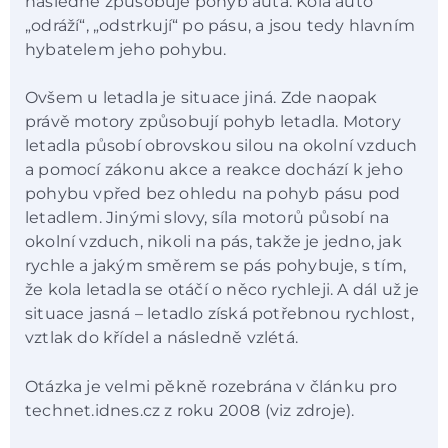
následně způsobuje pohyb auta. Kola auto
„odráží“, „odstrkují“ po pásu, a jsou tedy hlavním
hybatelem jeho pohybu.
Ovšem u letadla je situace jiná. Zde naopak
právě motory způsobují pohyb letadla. Motory
letadla působí obrovskou silou na okolní vzduch
a pomocí zákonu akce a reakce dochází k jeho
pohybu vpřed bez ohledu na pohyb pásu pod
letadlem. Jinými slovy, síla motorů působí na
okolní vzduch, nikoli na pás, takže je jedno, jak
rychle a jakým směrem se pás pohybuje, s tím,
že kola letadla se otáčí o něco rychleji. A dál už je
situace jasná – letadlo získá potřebnou rychlost,
vztlak do křídel a následně vzlétá.
Otázka je velmi pěkně rozebrána v článku pro
technet.idnes.cz z roku 2008 (viz zdroje).