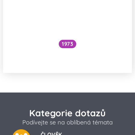
1973
Snížilo by vytažení všech lodí hladinu
oceánů?
Kategorie dotazů
Podívejte se na oblíbená témata
ČLOVĚK