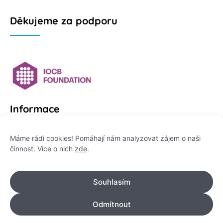
Děkujeme za podporu
Informace
Platformu Zeptej se vědce provozuje:
Máme rádi cookies! Pomáhají nám analyzovat zájem o naši
činnost. Více o nich
zde
.
Institut pro komunikaci vědy, z. ú.
IČO: 178 47 389
Souhlasím
Flemingovo náměstí 542/2,
Dejvice, 160 00 Praha 6
Odmítnout
info@zeptejsevedce.cz