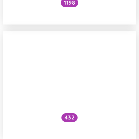
1198
Plastové mikročástice
432
Musí se před recyklací plast omývat?