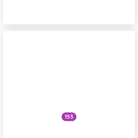
Proč ženy vůbec menstruují? A co ostatní
savci?
153
Kdy se lidé začali starat o postižené?