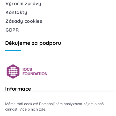
Výroční zprávy
Kontakty
Zásady cookies
GDPR
Děkujeme za podporu
Informace
Platformu Zeptej se vědce provozuje:
Máme rádi cookies! Pomáhají nám analyzovat zájem o naši
činnost. Více o nich
zde
.
Institut pro komunikaci vědy, z. ú.