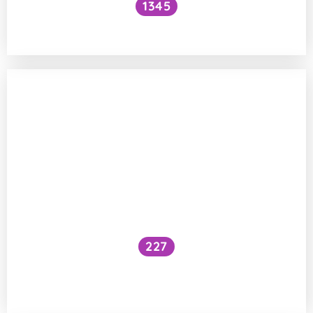
1345
Velké břicho z piva
227
Můžeme životosprávou ovlivnit své
geny?