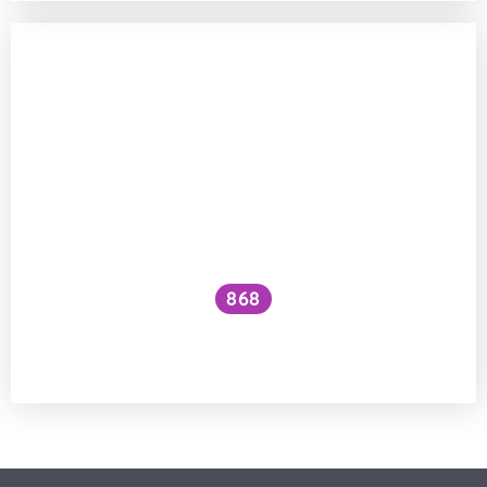
868
Jak předcházet kardiovaskulárním
příhodám?