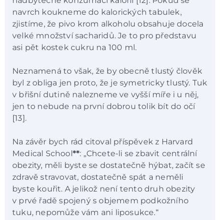
nadbytečné konzumaci kalorií [12]. Pokud se
navrch koukneme do kalorických tabulek,
zjistíme, že pivo krom alkoholu obsahuje docela
velké množství sacharidů. Je to pro představu
asi pět kostek cukru na 100 ml.
Neznamená to však, že by obecně tlustý člověk
byl z obliga jen proto, že je symetricky tlustý. Tuk
v břišní dutině nalezneme ve vyšší míře i u něj,
jen to nebude na první dobrou tolik bít do očí
[13].
Na závěr bych rád citoval příspěvek z Harvard
Medical School
**
: „Chcete-li se zbavit centrální
obezity, měli byste se dostatečně hýbat, začít se
zdravě stravovat, dostatečně spát a neměli
byste kouřit. A jelikož není tento druh obezity
v prvé řadě spojený s objemem podkožního
tuku, nepomůže vám ani liposukce.“