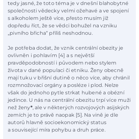
tedy jasné, že toto téma je v dnešní blahobytné
společnosti vědecky velmi ožehavé a ve spojení
s alkoholem ještě více, přesto musím již
dopředu říct, že se vědci bohužel na vzniku
„pivního břicha“ příliš neshodnou.
Je potřeba dodat, že vznik centrální obezity je
ovlivněn i pohlavím [4] a s největší
pravděpodobností i původem nebo stylem
života v dané populaci či etniku. Ženy obecně
mají tuku v břišní dutině o něco více, aby chránil
rozmnožovací orgány a posléze i plod. Nelze
však do jednoho pytle strkat hubené a obézní
jedince. U nás na centrální obezitu trpí více muži
než ženy
*
, ale v některých rozvojových asijských
zemích je to právě naopak [5]. Na vině je dle
autorů hlavně socioekonomický status
a související míra pohybu a druh práce.