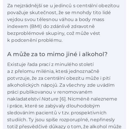
Za nejzrádnější se u jedinců s centrální obezitou
považuje skutečnost, že se mnohdy tito lidé
vejdou svou tělesnou váhou a body mass
indexem (BMI) do zdánlivě zdravotně
bezproblémové skupiny, což může vést
k podcenění problému.
A může za to mimo jiné i alkohol?
Existuje řada prací z minulého století
a z přelomu milénia, která jednoznačně
potvrzuje, že za centrální obezitu může i pití
alkoholických nápojů. Za všechny zde uvádím
práci publikovanou v renomovaném
nakladatelství
Nature
[6]. Nicméně nalezneme
i práce, které se zabývaly dlouhodobým
sledováním pacientů v tzv. prospektivních
studiích. Ty jsou spíše rozporuplné, nepřinesly
totiž přesvědčivé důkazy o tom, že alkohol může