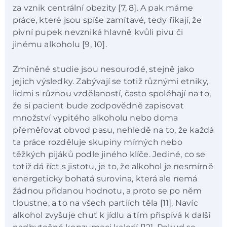
za vznik centrální obezity [7, 8]. A pak máme
práce, které jsou spíše zamítavé, tedy říkají, že
pivní pupek nevzniká hlavně kvůli pivu či
jinému alkoholu [9, 10].
Zmíněné studie jsou nesourodé, stejně jako
jejich výsledky. Zabývají se totiž různými etniky,
lidmi s různou vzdělaností, často spoléhají na to,
že si pacient bude zodpovědně zapisovat
množství vypitého alkoholu nebo doma
přeměřovat obvod pasu, nehledě na to, že každá
ta práce rozděluje skupiny mírných nebo
těžkých pijáků podle jiného klíče. Jediné, co se
totiž dá říct s jistotu, je to, že alkohol je nesmírně
energeticky bohatá surovina, která ale nemá
žádnou přidanou hodnotu, a proto se po něm
tloustne, a to na všech partiích těla [11]. Navíc
alkohol zvyšuje chuť k jídlu a tím přispívá k další