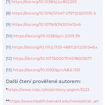
[7]
https://doi.org/10.1038/sj.ijo.802203
[8]
https://doi.org/10.1016/S1047-2797(03)00131-5
[9]
https://doi.org/10.1079/BJN20041246
[10]
https://doi.org/10.1038/ejcn.2009.39
[11]
https://doi.org/10.1111/j.1753-4887.2012.00548.x
[12]
https://doi.org/10.1017/s0007114518003677
[13]
https://doi.org/10.1093/ajcn/48.6.1351
Další čtení prověřené autorem:
*
https://www.nzip.cz/rejstrikovy-pojem/5223
**
https://www.health.harvard.edu/newsletter_art