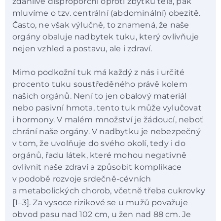
zdánlivě disproporční oproti zbytku těla, pak
mluvíme o tzv. centrální (abdominální) obezitě.
Často, ne však výlučně, to znamená, že naše
orgány obaluje nadbytek tuku, který ovlivňuje
nejen vzhled a postavu, ale i zdraví.
Mimo podkožní tuk má každý z nás i určité
procento tuku soustředěného právě kolem
našich orgánů. Není to jen obalový materiál
nebo pasivní hmota, tento tuk může vylučovat
i hormony. V malém množství je žádoucí, neboť
chrání naše orgány. V nadbytku je nebezpečný
v tom, že uvolňuje do svého okolí, tedy i do
orgánů, řadu látek, které mohou negativně
ovlivnit naše zdraví a způsobit komplikace
v podobě rozvoje srdečně-cévních
a metabolických chorob, včetně třeba cukrovky
[1–3]. Za vysoce rizikové se u mužů považuje
obvod pasu nad 102 cm, u žen nad 88 cm. Je