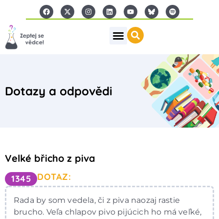
Dotazy a odpovědi
Velké břicho z piva
DOTAZ:
1345
Rada by som vedela, či z piva naozaj rastie
brucho. Veľa chlapov pivo pijúcich ho má veľké,