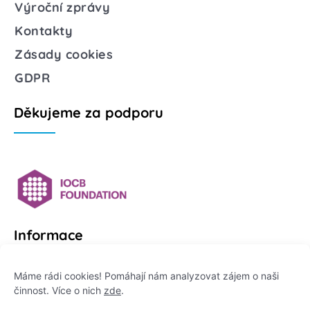
Výroční zprávy
Kontakty
Zásady cookies
GDPR
Děkujeme za podporu
Informace
Platformu Zeptej se vědce provozuje:
Máme rádi cookies! Pomáhají nám analyzovat zájem o naši
činnost. Více o nich
zde
.
Institut pro komunikaci vědy, z. ú.