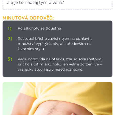
ale je to naozaj tým pivom?
MINUTOVÁ ODPOVĚĎ:
1)
Po alkoholu se tloustne.
2)
Rostoucí břicho závisí nejen na pohlaví a
množství vypitých piv, ale především na
životním stylu.
3)
Věda odpovídá na otázku, zda souvisí rostoucí
břicho s pitím alkoholu, jen velmi zdrženlivě –
výsledky studií jsou nejednoznačné.