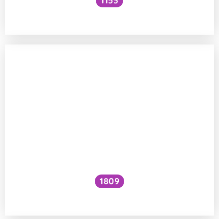
1153
Musí sportovci jíst maso?
1809
Jak zvýšit VO₂ max?