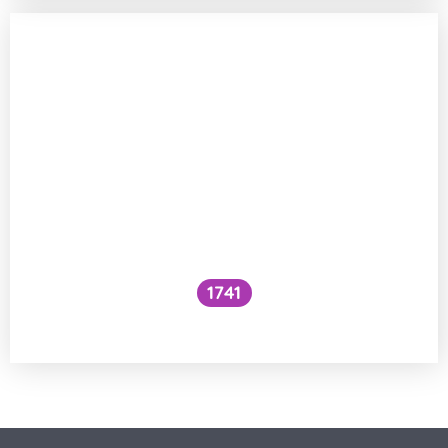
1741
Co je to cefalický inzulínový reflex?