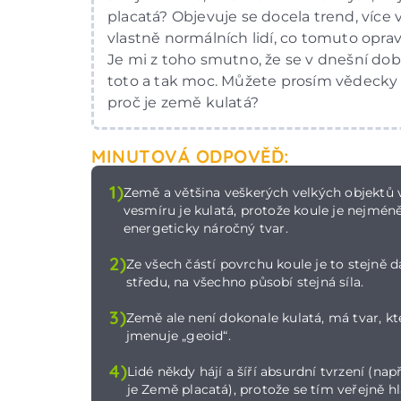
placatá? Objevuje se docela trend, více 
vlastně normálních lidí, co tomuto oprav
Je mi z toho smutno, že se v dnešní době
toto a tak moc. Můžete prosím vědecky
proč je země kulatá?
MINUTOVÁ ODPOVĚĎ:
1)
Země a většina veškerých velkých objektů 
vesmíru je kulatá, protože koule je nejmén
energeticky náročný tvar.
2)
Ze všech částí povrchu koule je to stejně 
středu, na všechno působí stejná síla.
3)
Země ale není dokonale kulatá, má tvar, kt
jmenuje „geoid“.
4)
Lidé někdy hájí a šíří absurdní tvrzení (např
je Země placatá), protože se tím veřejně hl