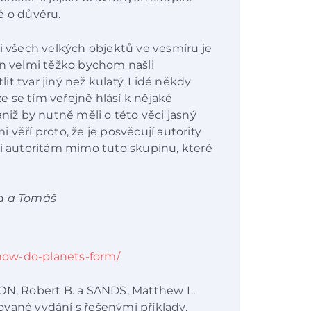
é o důvěru.
 i všech velkých objektů ve vesmíru je
en velmi těžko bychom našli
t tvar jiný než kulatý. Lidé někdy
že se tím veřejně hlásí k nějaké
aniž by nutně měli o této věci jasný
 věří proto, že je posvěcují autority
li autoritám mimo tuto skupinu, které
ra a Tomáš
/how-do-planets-form/
TON, Robert B. a SANDS, Matthew L.
vané vydání s řešenými příklady.