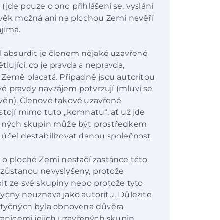
jde pouze o ono přihlášení se, vyslání
ověk možná ani na plochou Zemi nevěří
jímá.
el absurdit je členem nějaké uzavřené
tlující, co je pravda a nepravda,
 Země placatá. Případně jsou autoritou
své pravdy navzájem potvrzují (mluví se
věn). Členové takové uzavřené
stojí mimo tuto „komnatu“, ať už jde
dobných skupin může být prostředkem
účel destabilizovat danou společnost.
 o ploché Zemi nestačí zastánce této
 zůstanou nevyslyšeny, protože
it ze své skupiny nebo protože tyto
yčný neuznává jako autoritu. Důležité
dotyčných byla obnovena důvěra
ranicemi jejich uzavřených skupin.