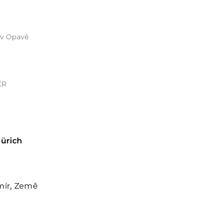
a v Opavě
ČR
Zürich
,
mír
Země