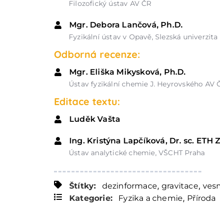
Filozofický ústav AV ČR
Mgr. Debora Lančová, Ph.D.
Fyzikální ústav v Opavě, Slezská univerzit
Odborná recenze:
Mgr. Eliška Mikysková, Ph.D.
Ústav fyzikální chemie J. Heyrovského AV 
Editace textu:
Luděk Vašta
Ing. Kristýna Lapčíková, Dr. sc. ETH 
Ústav analytické chemie, VŠCHT Praha
,
,
Štítky:
dezinformace
gravitace
ves
,
Kategorie:
Fyzika a chemie
Příroda