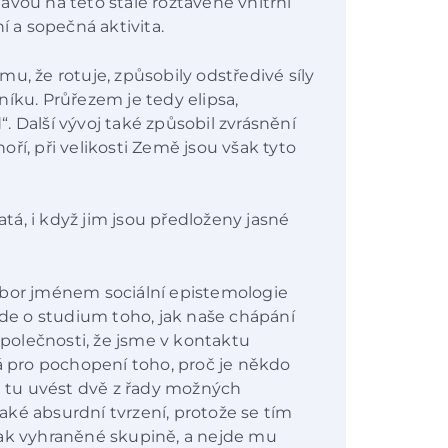
avou na této stále roztavené vnitřní
í a sopečná aktivita.
u, že rotuje, způsobily odstředivé síly
íku. Průřezem je tedy elipsa,
 Další vývoj také způsobil zvrásnění
ří, při velikosti Země jsou však tyto
atá, i když jim jsou předloženy jasné
obor jménem sociální epistemologie
jde o studium toho, jak naše chápání
 společnosti, že jsme v kontaktu
tá pro pochopení toho, proč je někdo
ze tu uvést dvě z řady možných
ějaké absurdní tvrzení, protože se tím
jinak vyhraněné skupině, a nejde mu