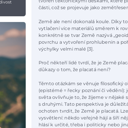
tvořen tektonickými deskami, které pl
divost
části, což se projevuje jako zemětřesen
Země ale není dokonalá koule. Díky tom
vytlačení více materiálů směrem k rovn
konkrétně se tvar Země nazývá „geoid“.
povrchu a vytvoření prohlubenin a poho
výchylky velmi malé [3].
Proč někteří lidé tvrdí, že je Země plac
důkazy o tom, že placatá není?
Těmto otázkám se věnuje filosofický 
(epistémé = řecky poznání či vědění): 
světa ovlivňuje to, že žijeme v nějaké
s druhými. Tato perspektiva je důleži
ochoten tvrdit, že Země je placatá. L
vysvětlení: někdo veřejně hájí a šíří n
hlásí k určité, třeba i politicky nebo 