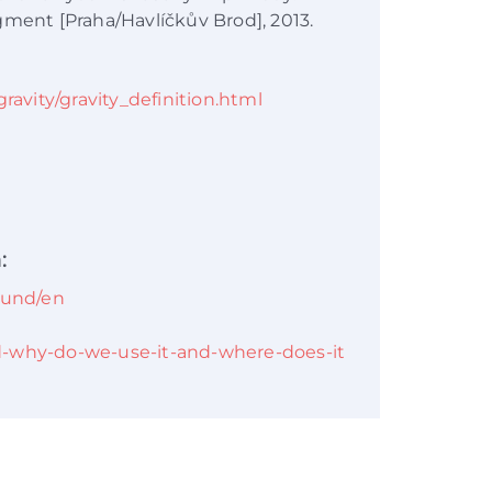
ragment [Praha/Havlíčkův Brod], 2013.
ravity/gravity_definition.html
:
ound/en
d-why-do-we-use-it-and-where-does-it