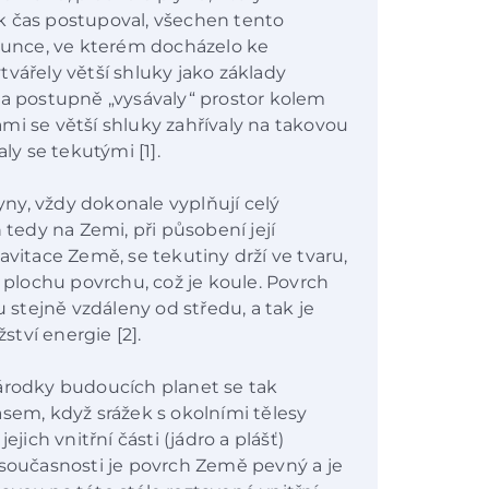
k čas postupoval, všechen tento
Slunce, ve kterém docházelo ke
vářely větší shluky jako základy
 a postupně „vysávaly“ prostor kolem
mi se větší shluky zahřívaly na takovou
aly se tekutými [1].
lyny, vždy dokonale vyplňují celý
 tedy na Zemi, při působení její
avitace Země, se tekutiny drží ve tvaru,
lochu povrchu, což je koule. Povrch
u stejně vzdáleny od středu, a tak je
tví energie [2].
zárodky budoucích planet se tak
asem, když srážek s okolními tělesy
ejich vnitřní části (jádro a plášť)
 současnosti je povrch Země pevný a je