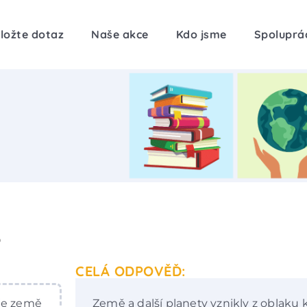
ložte dotaz
Naše akce
Kdo jsme
Spoluprá
?
CELÁ ODPOVĚĎ:
 je země
Země a další planety vznikly z oblaku