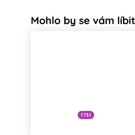
Mohlo by se vám líbit
1731
Voní mraky?