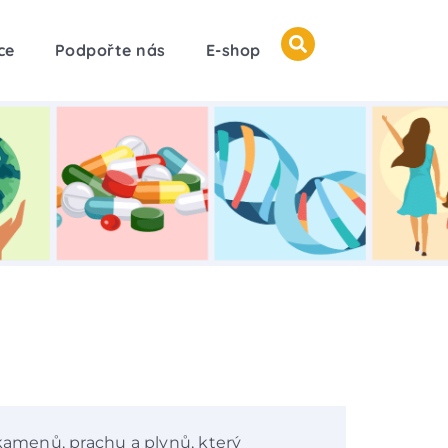
ce
Podpořte nás
E-shop
 kamenů, prachu a plynů, který