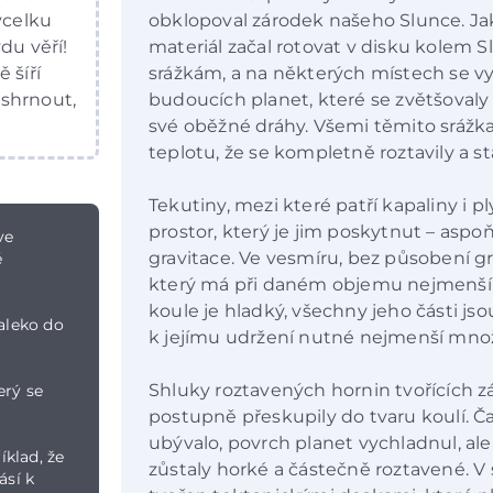
vcelku
obklopoval zárodek našeho Slunce. Ja
du věří!
materiál začal rotovat v disku kolem 
 šíří
srážkám, a na některých místech se vyt
 shrnout,
budoucích planet, které se zvětšovaly
své oběžné dráhy. Všemi těmito srážka
teplotu, že se kompletně roztavily a st
Tekutiny, mezi které patří kapaliny i p
prostor, který je jim poskytnut – aspoň
ve
gravitace. Ve vesmíru, bez působení gr
ě
který má při daném objemu nejmenší p
koule je hladký, všechny jeho části jso
daleko do
k jejímu udržení nutné nejmenší množs
Shluky roztavených hornin tvořících 
erý se
postupně přeskupily do tvaru koulí. Č
ubývalo, povrch planet vychladnul, ale j
íklad, že
zůstaly horké a částečně roztavené. V
ásí k