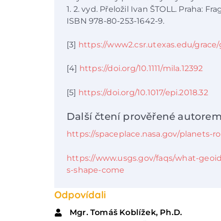
1. 2. vyd. Přeložil Ivan ŠTOLL. Praha: F
ISBN 978-80-253-1642-9.
[3]
https://www2.csr.utexas.edu/grace/g
[4]
https://doi.org/10.1111/mila.12392
[5]
https://doi.org/10.1017/epi.2018.32
Další čtení prověřené autorem
https://spaceplace.nasa.gov/planets-r
https://www.usgs.gov/faqs/what-geoi
s-shape-come
Odpovídali
Mgr. Tomáš Koblížek, Ph.D.