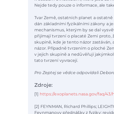
Nejde tedy pouze o informace, ale tak
Tvar Země, ostatních planet a ostatně
dán základními fyzikálními zákony a j
mechanismus, kterým by se dal vysvětli
přijímají tvrzení o placaté Zemi proto, 
skupině, kde je tento názor zastáván, 
názor. Případně tvrzením o ploché Zemi
v jejich skupině a nedůvěřují jakýmko
tato tvrzení vyvracejí.
Pro Zeptej se vědce odpovídali Debo
Zdroje:
[1]
https://exoplanets.nasa.gov/faq/43
[2] FEYNMAN, Richard Phillips; LEIGH
Feynmanovy přednášky z fyziky: revido