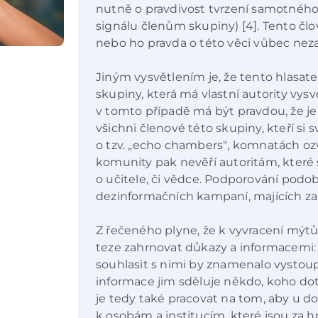
nutně o pravdivost tvrzení samotného (
signálu členům skupiny) [4]. Tento čl
nebo ho pravda o této věci vůbec neza
Jiným vysvětlením je, že tento hlasat
skupiny, která má vlastní autority vysvě
v tomto případě má být pravdou, že je
všichni členové této skupiny, kteří si 
o tzv. „echo chambers“, komnatách oz
komunity pak nevěří autoritám, které 
o učitele, či vědce. Podporování po
dezinformačních kampaní, majících za 
Z řečeného plyne, že k vyvracení mýtů
teze zahrnovat důkazy a informacemi:
souhlasit s nimi by znamenalo vystoup
informace jim sděluje někdo, koho dot
je tedy také pracovat na tom, aby u 
k osobám a institucím, které jsou za h