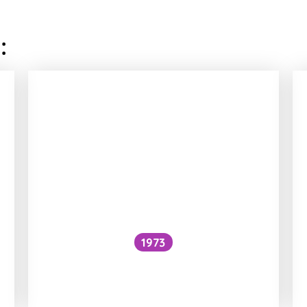
:
1973
Snížilo by vytažení všech lodí
hladinu oceánů?