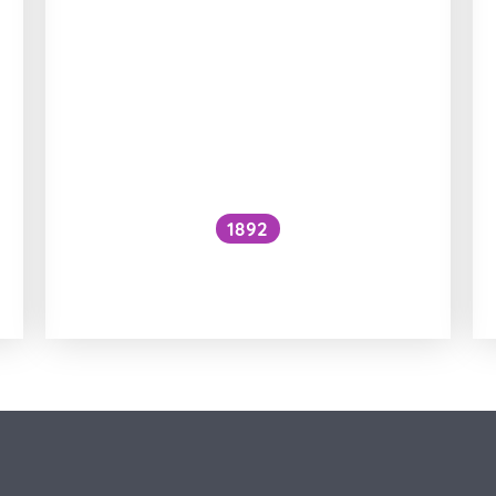
1892
Je kočičí předení dobré pro lidské
zdraví?