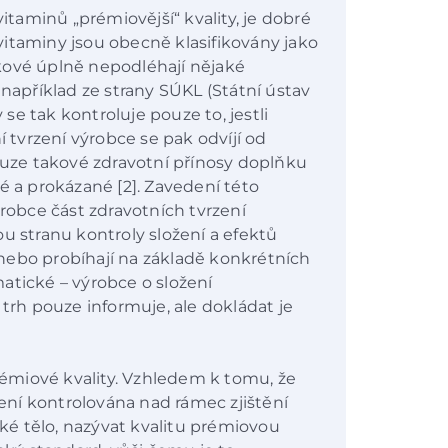
aminů „prémiovější“ kvality, je dobré
itaminy jsou obecně klasifikovány jako
takové úplně nepodléhají nějaké
 například ze strany SÚKL (Státní ústav
y se tak kontroluje pouze to, jestli
í tvrzení výrobce se pak odvíjí od
pouze takové zdravotní přínosy doplňku
é a prokázané [2]. Zavedení této
ýrobce část zdravotních tvrzení
u stranu kontroly složení a efektů
nebo probíhají na základě konkrétních
atické – výrobce o složení
 trh pouze informuje, ale dokládat je
émiové kvality. Vzhledem k tomu, že
není kontrolována nad rámec zjištění
ské tělo, nazývat kvalitu prémiovou