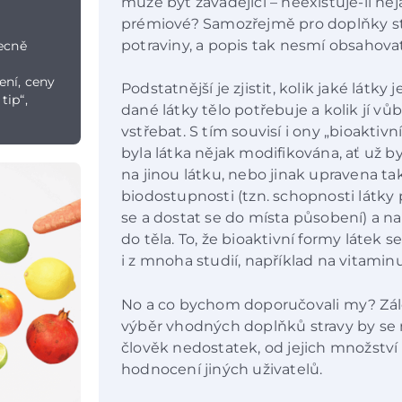
může být zavádějící – neexistuje-li ně
prémiové? Samozřejmě pro doplňky stra
potraviny, a popis tak nesmí obsahovat
ecně
ení, ceny
Podstatnější je zjistit, kolik jaké látk
tip“,
dané látky tělo potřebuje a kolik jí vů
vstřebat. S tím souvisí i ony „bioaktiv
byla látka nějak modifikována, ať už b
na jinou látku, nebo jinak upravena ta
biodostupnosti (tzn. schopnosti látky 
se a dostat se do místa působení) a n
do těla. To, že bioaktivní formy látek s
i z mnoha studií, například na vitaminu
No a co bychom doporučovali my? Zál
výběr vhodných doplňků stravy by se m
člověk nedostatek, od jejich množstv
hodnocení jiných uživatelů.