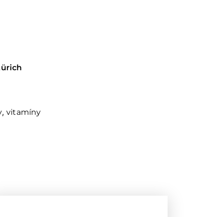
Zürich
,
y
vitamíny