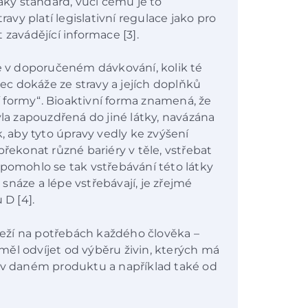
jaký standard, vůči čemu je to
vy platí legislativní regulace jako pro
 zavádějící informace [3].
y je v doporučeném dávkování, kolik té
bec dokáže ze stravy a jejích doplňků
ní formy“. Bioaktivní forma znamená, že
yla zapouzdřená do jiné látky, navázána
k, aby tyto úpravy vedly ke zvýšení
překonat různé bariéry v těle, vstřebat
apomohlo se tak vstřebávání této látky
e snáze a lépe vstřebávají, je zřejmé
 D [4].
eží na potřebách každého člověka –
ěl odvíjet od výběru živin, kterých má
í v daném produktu a například také od