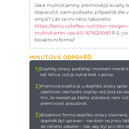
Jaké multivitamíny prémiovější kvality 
doporučili, sami požíváte, případně dle v
smysl? Líbí se mi něco takového
https://benu.cz/reflex-nutrition-nexgen-
multivitamin-cps-60-1611620083
P.S.: co
bioaktivní forma?
MINUTOVÁ ODPOVĚĎ:
1)
Doplňky stravy podléhají mnohem menší k
než léčiva, což je nutné brát v potaz.
2)
Prémiová kvalita je u doplňků stravy spíše
záležitostí obchodní značky než jistá záruka
tím, že neexistuje žádný standard, není vů
prémiovost posuzovat.
3)
Bioaktivní forma doplňku stravy znamená,
doplněk byl upraven – navázán na jinou lát
do něčeho zabalen – tak, aby byl pro tělo l