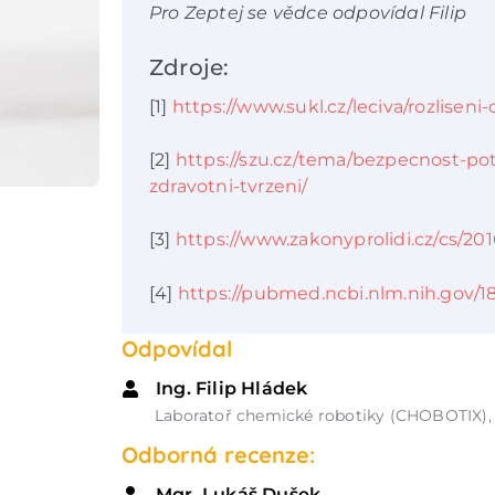
Pro Zeptej se vědce odpovídal Filip
Zdroje:
[1]
https://www.sukl.cz/leciva/rozlisen
[2]
https://szu.cz/tema/bezpecnost-pot
zdravotni-tvrzeni/
[3]
https://www.zakonyprolidi.cz/cs/20
[4]
https://pubmed.ncbi.nlm.nih.gov/1
Odpovídal
Ing. Filip Hládek
Laboratoř chemické robotiky (CHOBOTIX)
Odborná recenze:
Mgr. Lukáš Dušek