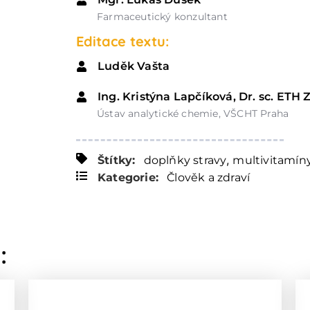
Farmaceutický konzultant
Editace textu:
Luděk Vašta
Ing. Kristýna Lapčíková, Dr. sc. ETH 
Ústav analytické chemie, VŠCHT Praha
,
Štítky:
doplňky stravy
multivitamín
Kategorie:
Člověk a zdraví
: