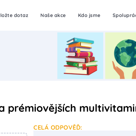
ložte dotaz
Naše akce
Kdo jsme
Spoluprá
ma prémiovějších multivitam
CELÁ ODPOVĚĎ: