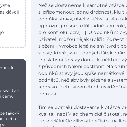
byste
Než se dostaneme k samotné otázce vit
ás dávají
si připomenout jednu drobnost. Multiv
doplňky stravy, nikoliv léčiva, a jako 
rigorozní, přesné a důkladné kontrole,
 je
pro kontrolu léčiv) [1]. U doplňků strav
uživateli můžou nějak ublížit. Zdravotn
složení – výrobce legálně smí tvrdit 
stravy, které jsou u daných látek znám
legislativní úpravy donutilo některé v
z původních balení odstranit. Na druho
ontrole
doplňků stravy jsou spíše namátkové 
podnětů, než aby byly plošné a system
a zdravotních tvrzeních při uvádění na
 kvality –
nemusí.
či čemu
Tím se pomalu dostáváme k otázce pr
 že takový
kvalita, například chemická čistota), 
ku, nebo
potenciální škodlivosti nečistot na lid
épe