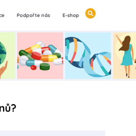
ce
Podpořte nás
E-shop
inů?