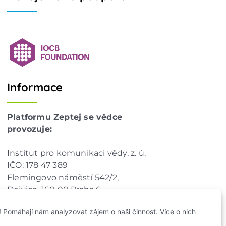
Informace
Platformu Zeptej se vědce
provozuje:
Institut pro komunikaci vědy, z. ú.
IČO: 178 47 389
Flemingovo náměstí 542/2,
Dejvice, 160 00 Praha 6
info@zeptejsevedce.cz
 Pomáhají nám analyzovat zájem o naši činnost. Více o nich