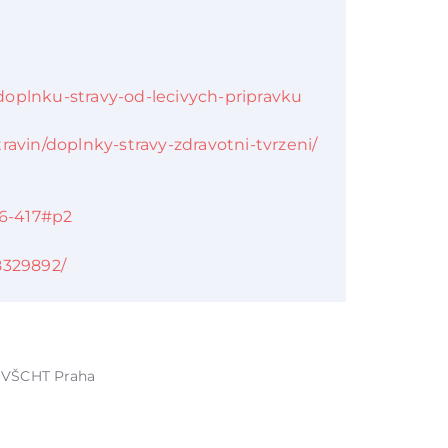
i-doplnku-stravy-od-lecivych-pripravku
ravin/doplnky-stravy-zdravotni-tvrzeni/
16-417#p2
8329892/
, VŠCHT Praha