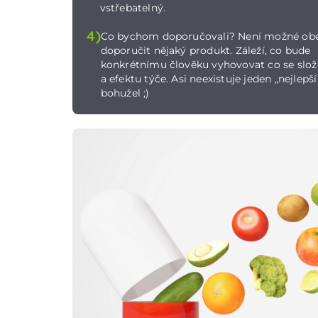
vstřebatelný.
4)
Co bychom doporučovali? Není možné ob
doporučit nějaký produkt. Záleží, co bude
konkrétnímu člověku vyhovovat co se slož
a efektu týče. Asi neexistuje jeden „nejlepší 
bohužel ;)