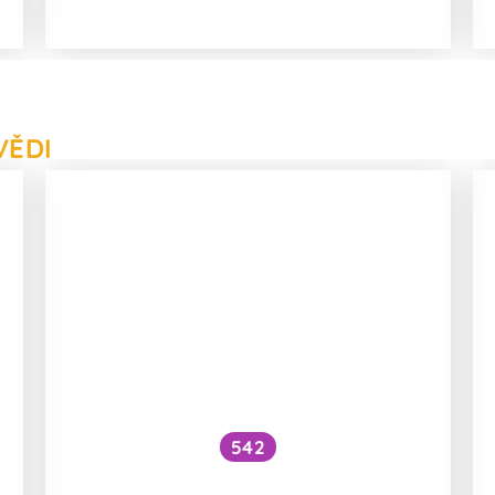
VĚDI
542
Zvyšuje aplikace botoxu do