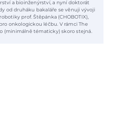
ství a bioinženýrství, a nyní doktorát
y od druháku bakaláře se věnuji vývoji
 robotiky prof. Štěpánka (CHOBOTIX),
 pro onkologickou léčbu. V rámci The
e to (minimálně tématicky) skoro stejná.