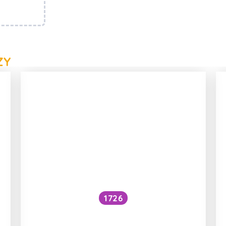
ZY
1726
Jsou doplňky stravy RIWAY
účinné?