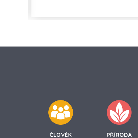
a statiny?
ČLOVĚK
PŘÍRODA