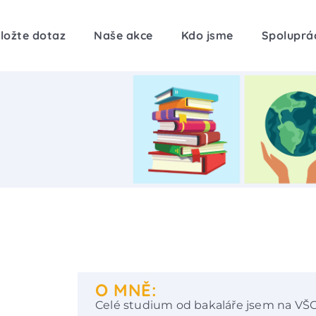
ložte dotaz
Naše akce
Kdo jsme
Spoluprá
O MNĚ:
Celé studium od bakaláře jsem na VŠ