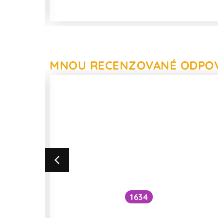
MNOU RECENZOVANÉ ODPO
1634
vonné
Je vhodné kombinovat omega-3