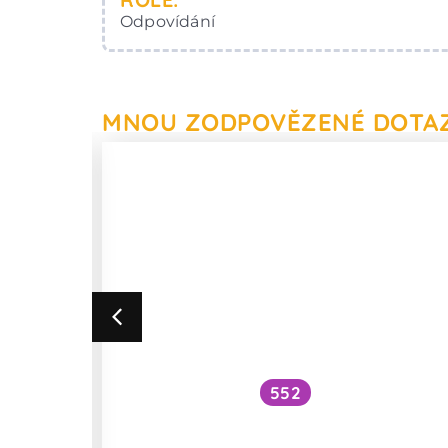
Odpovídání
MNOU ZODPOVĚZENÉ DOTA
552
t
Co je bioaktivní forma
an?
prémiovějších multivitaminů?