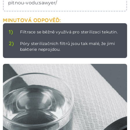
pitnou-vodu:sawyer/
MINUTOVÁ ODPOVĚĎ:
1)
Filtrace se běžně využívá pro sterilizaci tekutin.
2)
Póry sterilizačních filtrů jsou tak malé, že jimi
bakterie neprojdou.