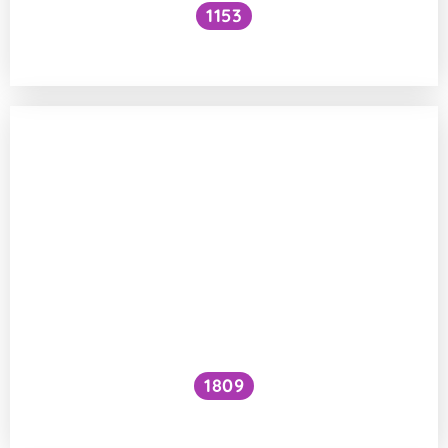
1153
Musí sportovci jíst maso?
1809
Jak zvýšit VO₂ max?