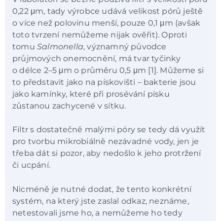
0,22 μm, tady výrobce udává velikost pórů ještě
o více než polovinu menší, pouze 0,1 μm (avšak
toto tvrzení nemůžeme nijak ověřit). Oproti
tomu
Salmonella
, významný původce
průjmových onemocnění, má tvar tyčinky
o délce 2–5 μm o průměru 0,5 μm [1]. Můžeme si
to představit jako na pískovišti – bakterie jsou
jako kamínky, které při prosévání písku
zůstanou zachycené v sítku.
Filtr s dostatečně malými póry se tedy dá využít
pro tvorbu mikrobiálně nezávadné vody, jen je
třeba dát si pozor, aby nedošlo k jeho protržení
či ucpání.
Nicméně je nutné dodat, že tento konkrétní
systém, na který jste zaslal odkaz, neznáme,
netestovali jsme ho, a nemůžeme ho tedy