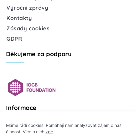
Výroční zprávy
Kontakty
Zásady cookies
GDPR
Děkujeme za podporu
Informace
Platformu Zeptej se vědce provozuje:
Máme rádi cookies! Pomáhají nám analyzovat zájem o naši
činnost. Více o nich
zde
.