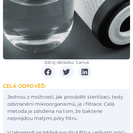
Zdroj obrázku: Canva
CELÁ ODPOVĚĎ:
Jednou z možností, jak provádět sterilizaci, tedy
odstranění mikroorganismů, je i filtrace. Celá
metoda je založena na tom, že bakterie
neprojdou malými póry filtru.
V laboratoři se běžně používá filtr s velikostí pórů