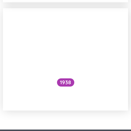
1938
Funguje šlehání sněhu z bílků na jiném
principu než šlehačka?