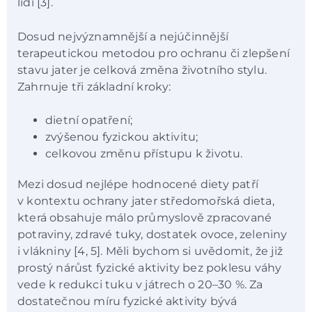
lidí [3].
Dosud nejvýznamnější a nejúčinnější
terapeutickou metodou pro ochranu či zlepšení
stavu jater je celková změna životního stylu.
Zahrnuje tři základní kroky:
dietní opatření;
zvýšenou fyzickou aktivitu;
celkovou změnu přístupu k životu.
Mezi dosud nejlépe hodnocené diety patří
v kontextu ochrany jater středomořská dieta,
která obsahuje málo průmyslově zpracované
potraviny, zdravé tuky, dostatek ovoce, zeleniny
i vlákniny [4, 5]. Měli bychom si uvědomit, že již
prostý nárůst fyzické aktivity bez poklesu váhy
vede k redukci tuku v játrech o 20–30 %. Za
dostatečnou míru fyzické aktivity bývá