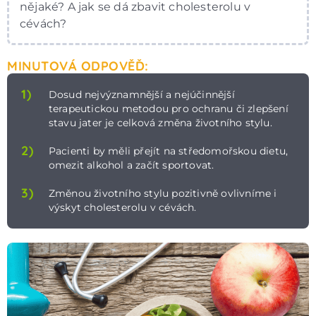
nějaké? A jak se dá zbavit cholesterolu v
cévách?
MINUTOVÁ ODPOVĚĎ:
1)
Dosud nejvýznamnější a nejúčinnější
terapeutickou metodou pro ochranu či zlepšení
stavu jater je celková změna životního stylu.
2)
Pacienti by měli přejít na středomořskou dietu,
omezit alkohol a začít sportovat.
3)
Změnou životního stylu pozitivně ovlivníme i
výskyt cholesterolu v cévách.