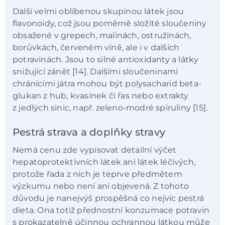
Další velmi oblíbenou skupinou látek jsou
flavonoidy, což jsou poměrně složité sloučeniny
obsažené v grepech, malinách, ostružinách,
borůvkách, červeném víně, ale i v dalších
potravinách. Jsou to silné antioxidanty a látky
snižující zánět [14]. Dalšími sloučeninami
chránícími játra mohou být polysacharid beta-
glukan z hub, kvasinek či řas nebo extrakty
z jedlých sinic, např. zeleno-modré spiruliny [15].
Pestrá strava a doplňky stravy
Nemá cenu zde vypisovat detailní výčet
hepatoprotektivních látek ani látek léčivých,
protože řada z nich je teprve předmětem
výzkumu nebo není ani objevená. Z tohoto
důvodu je nanejvýš prospěšná co nejvíc pestrá
dieta. Ona totiž přednostní konzumace potravin
s prokazatelně účinnou ochrannou látkou může