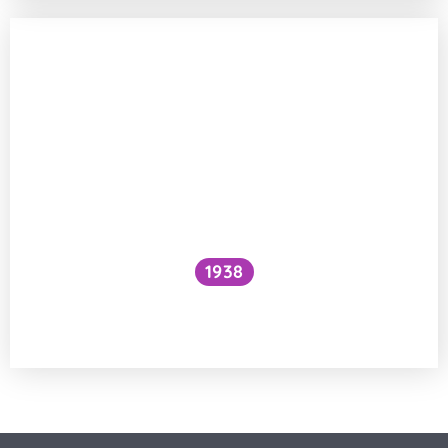
1938
Funguje šlehání sněhu z bílků na jiném
principu než šlehačka?