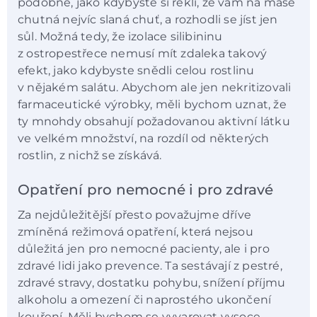
podobné, jako kdybyste si řekli, že vám na mase
chutná nejvíc slaná chuť, a rozhodli se jíst jen
sůl. Možná tedy, že izolace silibininu
z ostropestřece nemusí mít zdaleka takový
efekt, jako kdybyste snědli celou rostlinu
v nějakém salátu. Abychom ale jen nekritizovali
farmaceutické výrobky, měli bychom uznat, že
ty mnohdy obsahují požadovanou aktivní látku
ve velkém množství, na rozdíl od některých
rostlin, z nichž se získává.
Opatření pro nemocné i pro zdravé
Za nejdůležitější přesto považujme dříve
zmíněná režimová opatření, která nejsou
důležitá jen pro nemocné pacienty, ale i pro
zdravé lidi jako prevence. Ta sestávají z pestré,
zdravé stravy, dostatku pohybu, snížení příjmu
alkoholu a omezení či naprostého ukončení
kouření. Měli bychom se vyvarovat vysoce