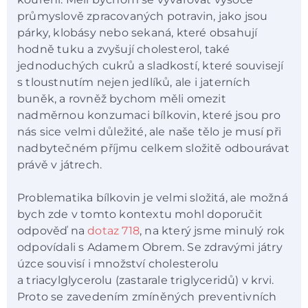
průmyslově zpracovaných potravin, jako jsou
párky, klobásy nebo sekaná, které obsahují
hodně tuku a zvyšují cholesterol, také
jednoduchých cukrů a sladkostí, které souvisejí
s tloustnutím nejen jedlíků, ale i jaterních
buněk, a rovněž bychom měli omezit
nadměrnou konzumaci bílkovin, které jsou pro
nás sice velmi důležité, ale naše tělo je musí při
nadbytečném příjmu celkem složitě odbourávat
právě v játrech.
Problematika bílkovin je velmi složitá, ale možná
bych zde v tomto kontextu mohl doporučit
odpověď na
dotaz 718
, na který jsme minulý rok
odpovídali s Adamem Obrem. Se zdravými játry
úzce souvisí i množství cholesterolu
a triacylglycerolu (zastarale triglyceridů) v krvi.
Proto se zavedením zmíněných preventivních