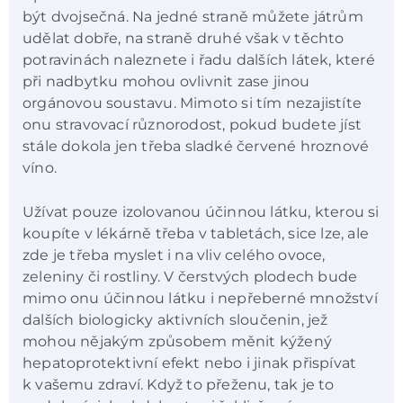
být dvojsečná. Na jedné straně můžete játrům
udělat dobře, na straně druhé však v těchto
potravinách naleznete i řadu dalších látek, které
při nadbytku mohou ovlivnit zase jinou
orgánovou soustavu. Mimoto si tím nezajistíte
onu stravovací různorodost, pokud budete jíst
stále dokola jen třeba sladké červené hroznové
víno.
Užívat pouze izolovanou účinnou látku, kterou si
koupíte v lékárně třeba v tabletách, sice lze, ale
zde je třeba myslet i na vliv celého ovoce,
zeleniny či rostliny. V čerstvých plodech bude
mimo onu účinnou látku i nepřeberné množství
dalších biologicky aktivních sloučenin, jež
mohou nějakým způsobem měnit kýžený
hepatoprotektivní efekt nebo i jinak přispívat
k vašemu zdraví. Když to přeženu, tak je to