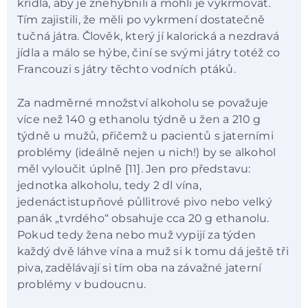
křídla, aby je znehybnili a mohli je vykrmovat.
Tím zajistili, že měli po vykrmení dostatečně
tučná játra. Člověk, který jí kalorická a nezdravá
jídla a málo se hýbe, činí se svými játry totéž co
Francouzi s játry těchto vodních ptáků.
Za nadměrné množství alkoholu se považuje
více než 140 g ethanolu týdně u žen a 210 g
týdně u mužů, přičemž u pacientů s jaterními
problémy (ideálně nejen u nich!) by se alkohol
měl vyloučit úplně [11]. Jen pro představu:
jednotka alkoholu, tedy 2 dl vína,
jedenáctistupňové půllitrové pivo nebo velký
panák „tvrdého“ obsahuje cca 20 g ethanolu.
Pokud tedy žena nebo muž vypijí za týden
každý dvě láhve vína a muž si k tomu dá ještě tři
piva, zadělávají si tím oba na závažné jaterní
problémy v budoucnu.