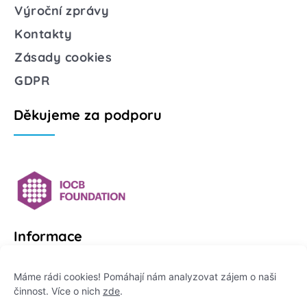
Výroční zprávy
Kontakty
Zásady cookies
GDPR
Děkujeme za podporu
Informace
Platformu Zeptej se vědce provozuje:
Máme rádi cookies! Pomáhají nám analyzovat zájem o naši
činnost. Více o nich
zde
.