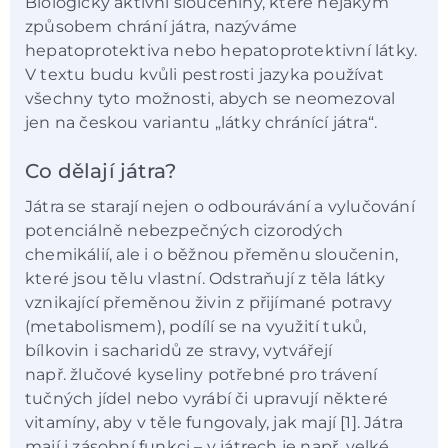
Biologicky aktivní sloučeniny, které nějakým
způsobem chrání játra, nazýváme
hepatoprotektiva nebo hepatoprotektivní látky.
V textu budu kvůli pestrosti jazyka používat
všechny tyto možnosti, abych se neomezoval
jen na českou variantu „látky chránící játra“.
Co dělají játra?
Játra se starají nejen o odbourávání a vylučování
potenciálně nebezpečných cizorodých
chemikálií, ale i o běžnou přeměnu sloučenin,
které jsou tělu vlastní. Odstraňují z těla látky
vznikající přeměnou živin z přijímané potravy
(metabolismem), podílí se na využití tuků,
bílkovin i sacharidů ze stravy, vytvářejí
např. žlučové kyseliny potřebné pro trávení
tučných jídel nebo vyrábí či upravují některé
vitamíny, aby v těle fungovaly, jak mají [1]. Játra
mají i zásobní funkci – v játrech je např. velké