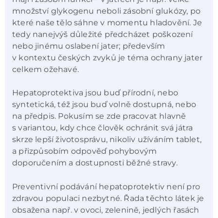
množství glykogenu neboli zásobní glukózy, po
které naše tělo sáhne v momentu hladovění. Je
tedy nanejvýš důležité předcházet poškození
nebo jinému oslabení jater; především
v kontextu českých zvyků je téma ochrany jater
celkem ožehavé.
Hepatoprotektiva jsou buď přírodní, nebo
syntetická, též jsou buď volně dostupná, nebo
na předpis. Pokusím se zde pracovat hlavně
s variantou, kdy chce člověk ochránit svá játra
skrze lepší životosprávu, nikoliv užíváním tablet,
a přizpůsobím odpověď pohybovým
doporučením a dostupnosti běžné stravy.
Preventivní podávání hepatoprotektiv není pro
zdravou populaci nezbytné. Řada těchto látek je
obsažena např. v ovoci, zelenině, jedlých řasách