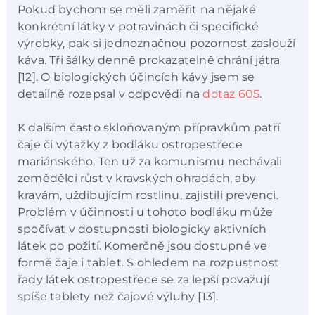
Pokud bychom se měli zaměřit na nějaké
konkrétní látky v potravinách či specifické
výrobky, pak si jednoznačnou pozornost zaslouží
káva. Tři šálky denně prokazatelně chrání játra
[12]. O biologických účincích kávy jsem se
detailně rozepsal v odpovědi na
dotaz 605
.
K dalším často skloňovaným přípravkům patří
čaje či výtažky z bodláku ostropestřece
mariánského. Ten už za komunismu nechávali
zemědělci růst v kravských ohradách, aby
kravám, uždibujícím rostlinu, zajistili prevenci.
Problém v účinnosti u tohoto bodláku může
spočívat v dostupnosti biologicky aktivních
látek po požití. Komerčně jsou dostupné ve
formě čaje i tablet. S ohledem na rozpustnost
řady látek ostropestřece se za lepší považují
spíše tablety než čajové výluhy [13].