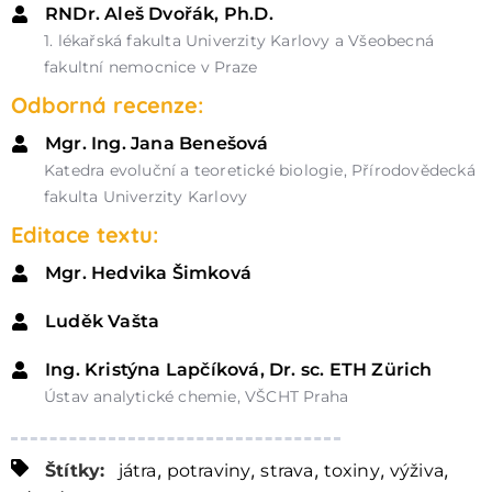
RNDr. Aleš Dvořák, Ph.D.
1. lékařská fakulta Univerzity Karlovy a Všeobecná
fakultní nemocnice v Praze
Odborná recenze:
Mgr. Ing. Jana Benešová
Katedra evoluční a teoretické biologie, Přírodovědecká
fakulta Univerzity Karlovy
Editace textu:
Mgr. Hedvika Šimková
Luděk Vašta
Ing. Kristýna Lapčíková, Dr. sc. ETH Zürich
Ústav analytické chemie, VŠCHT Praha
,
,
,
,
,
Štítky:
játra
potraviny
strava
toxiny
výživa