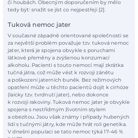
či houbách. Obecným doporučením by mělo
tedy být: snažit se jíst co nejpestřeji [2].
Tuková nemoc jater
V současné západně orientované společnosti se
za největší problém považuje tzv. tuková nemoc
jater, která je spojena obvykle s poruchami
látkové přeměny a zvýšenou konzumací
alkoholu. Pacienti s touto nemocí mají zkrátka
tučná játra, což může vést k rozvoji zánětu
a poškození jaterních buněk. Bez režimových
opatření může u těchto pacientů dojít k cirhóze
(laicky tzv. tvrdnutí jater), nebo dokonce
k rozvoji rakoviny. Tuková nemoc jater je obvykle
spojena s nestřídmým životním stylem
a obezitou. Jsou však známy i případy hubených
lidí s tučnými játry, kde může hrát roli genetika.
V dnešní populaci se tato nemoc týká 17–46 %