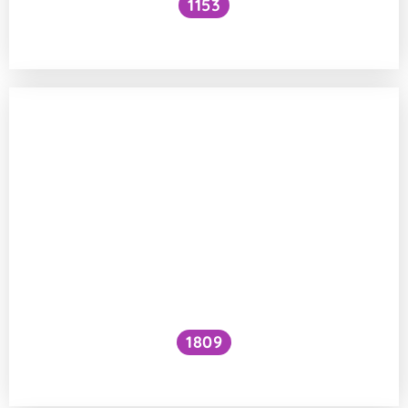
1153
Musí sportovci jíst maso?
1809
Jak zvýšit VO₂ max?