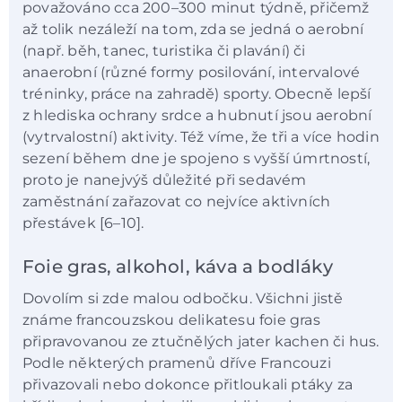
považováno cca 200–300 minut týdně, přičemž
až tolik nezáleží na tom, zda se jedná o aerobní
(např. běh, tanec, turistika či plavání) či
anaerobní (různé formy posilování, intervalové
tréninky, práce na zahradě) sporty. Obecně lepší
z hlediska ochrany srdce a hubnutí jsou aerobní
(vytrvalostní) aktivity. Též víme, že tři a více hodin
sezení během dne je spojeno s vyšší úmrtností,
proto je nanejvýš důležité při sedavém
zaměstnání zařazovat co nejvíce aktivních
přestávek [6–10].
Foie gras, alkohol, káva a bodláky
Dovolím si zde malou odbočku. Všichni jistě
známe francouzskou delikatesu foie gras
připravovanou ze ztučnělých jater kachen či hus.
Podle některých pramenů dříve Francouzi
přivazovali nebo dokonce přitloukali ptáky za