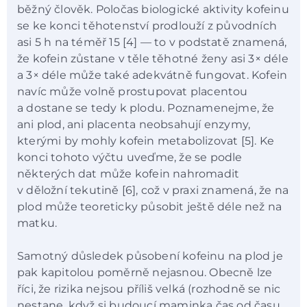
běžný člověk. Poločas biologické aktivity kofeinu
se ke konci těhotenství prodlouží z původních
asi 5 h na téměř 15 [4] — to v podstatě znamená,
že kofein zůstane v těle těhotné ženy asi 3× déle
a 3× déle může také adekvátně fungovat. Kofein
navíc může volně prostupovat placentou
a dostane se tedy k plodu. Poznamenejme, že
ani plod, ani placenta neobsahují enzymy,
kterými by mohly kofein metabolizovat [5]. Ke
konci tohoto výčtu uveďme, že se podle
některých dat může kofein nahromadit
v děložní tekutině [6], což v praxi znamená, že na
plod může teoreticky působit ještě déle než na
matku.
Samotný důsledek působení kofeinu na plod je
pak kapitolou poměrně nejasnou. Obecně lze
říci, že rizika nejsou příliš velká (rozhodně se nic
nestane, když si budoucí maminka čas od času