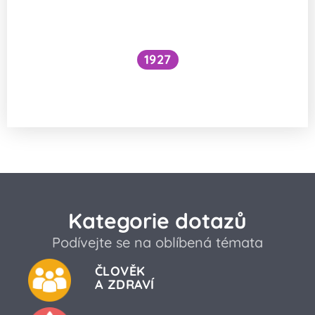
1927
Národní očkovací strategie – je zbytečné
očkovat proti chřipce a Covidu?
Kategorie dotazů
Podívejte se na oblíbená témata
ČLOVĚK
A ZDRAVÍ