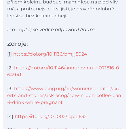
příjem kofeinu budoucí maminkou na plod vliv
má, a proto, nejste-li si jisti, je pravděpodobně
lepší se bez kofeinu obejít.
Pro Zeptej se vědce odpovídal Adam
Zdroje:
[1]
https://doi.org/10.1136/bmj.j5024
[2]
https://doi.org/10.1146/annurev-nutr-071816-0
64941
[3]
https://www.acog.org/en/womens-health/exp
erts-and-stories/ask-acog/how-much-coffee-can
-i-drink-while-pregnant
[4]
https://doi.org/10.1002/jcph.632