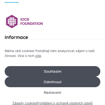
Informace
Platformu Zeptej se vědce provozuje:
Máme rádi cookies! Pomáhají nám analyzovat zájem o naši
činnost. Více o nich
zde
.
Institut pro komunikaci vědy, z. ú.
IČO: 178 47 389
Souhlasím
Flemingovo náměstí 542/2,
Dejvice, 160 00 Praha 6
Odmítnout
info@zeptejsevedce.cz
Nastavení
Zásady cookies
Prohlášení o ochraně osobních údajů