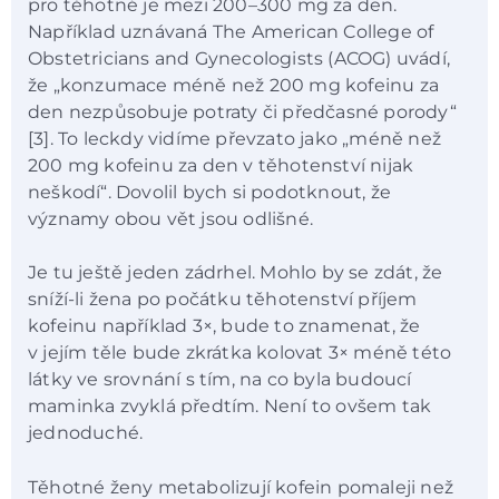
pro těhotné je mezi 200–300 mg za den.
Například uznávaná The American College of
Obstetricians and Gynecologists (ACOG) uvádí,
že „konzumace méně než 200 mg kofeinu za
den nezpůsobuje potraty či předčasné porody“
[3]. To leckdy vidíme převzato jako „méně než
200 mg kofeinu za den v těhotenství nijak
neškodí“. Dovolil bych si podotknout, že
významy obou vět jsou odlišné.
Je tu ještě jeden zádrhel. Mohlo by se zdát, že
sníží-li žena po počátku těhotenství příjem
kofeinu například 3×, bude to znamenat, že
v jejím těle bude zkrátka kolovat 3× méně této
látky ve srovnání s tím, na co byla budoucí
maminka zvyklá předtím. Není to ovšem tak
jednoduché.
Těhotné ženy metabolizují kofein pomaleji než