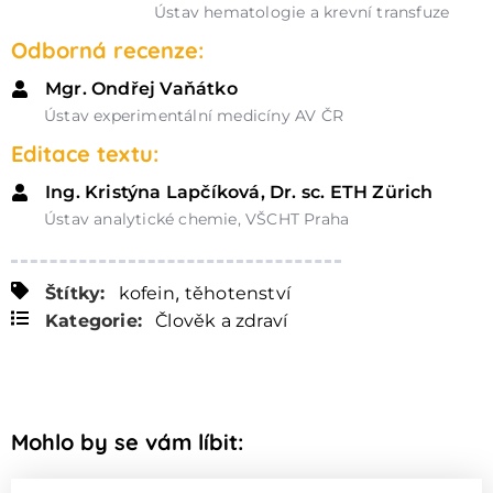
Ústav hematologie a krevní transfuze
Odborná recenze:
Mgr. Ondřej Vaňátko
Ústav experimentální medicíny AV ČR
Editace textu:
Ing. Kristýna Lapčíková, Dr. sc. ETH Zürich
Ústav analytické chemie, VŠCHT Praha
,
Štítky:
kofein
těhotenství
Kategorie:
Člověk a zdraví
Mohlo by se vám líbit: