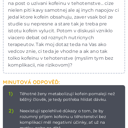
na post o uzivani kofeinu v tehotenstve… cize
nielen piti kavy samotnej ale aj inych napojov ci
jedal ktore kofein obsahuju, zaver vsak bol ze
studie su nepresne a stare tak je treba pre
istotu kofein vylucit. Potom v diskusii vzniklo
viacero debat od roznych nutricnych
terapeutov. Tak moj dotaz teda na Vas ako
vedcov znie, ci teda je vhodne a ak ano tak
tolko kofeinu v tehotenstve (myslim tym bez
komplikacii, nie rizikovom)?
MINUTOVÁ ODPOVĚĎ:
1)
Těhotné ženy metabolizují kofein pomaleji než
běžný člověk, je tedy potřeba hlídat dávku.
2)
Neexistují spolehlivé důkazy o tom, že by
rozumný příjem kofeinu u těhotenství bez
komplikací měl negativní účinky, ať už na
matku, nebo na dítě.