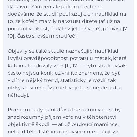
dá kávu). Zároveň ale jedním dechem
dodáváme, že studií poukazujících například na
to, že kofein má vliv na vzrůst dítěte (ať už na
porodní velikost, či dále v jeho životě), přibývá [7–
10]. Často si ovšem protiřečí.
Objevily se také studie naznačující například
i vyšší pravděpodobnost potratu u matek, které
kofeinu holdovaly více [11, 12] — tyto studie však
často nejsou konkluzivní (to znamená, že byť
vidíme nějaký trend, statisticky je rozdíl tak
nízký, že si nemůžeme být jisti, že nejde o dílo
náhody).
Prozatím tedy není důvod se domnívat, že by
snad rozumný příjem kofeinu v těhotenství
objektivně škodil — ať už budoucí mamince,
nebo dítěti. Jisté indicie ovšem naznačují, že