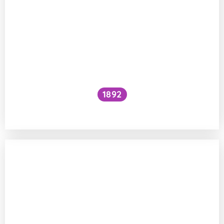
1892
Je kočičí předení dobré pro lidské zdraví?