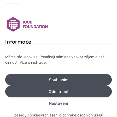
Informace
Platformu Zeptej se vědce provozuje:
Máme rádi cookies! Pomáhají nám analyzovat zájem o naši
činnost. Více o nich
zde
.
Institut pro komunikaci vědy, z. ú.
IČO: 178 47 389
Souhlasím
Flemingovo náměstí 542/2,
Dejvice, 160 00 Praha 6
Odmítnout
info@zeptejsevedce.cz
Nastavení
Zásady cookies
Prohlášení o ochraně osobních údajů