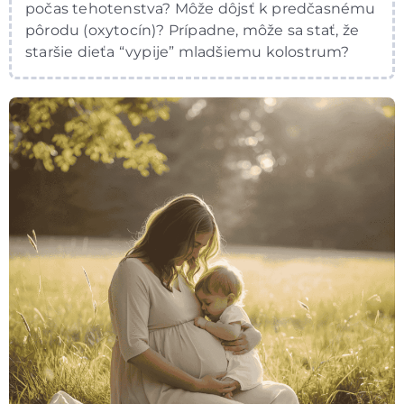
počas tehotenstva? Môže dôjsť k predčasnému
pôrodu (oxytocín)? Prípadne, môže sa stať, že
staršie dieťa “vypije” mladšiemu kolostrum?