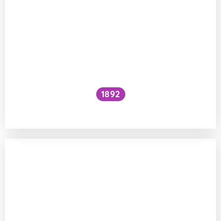
1892
Je kočičí předení dobré pro lidské zdraví?