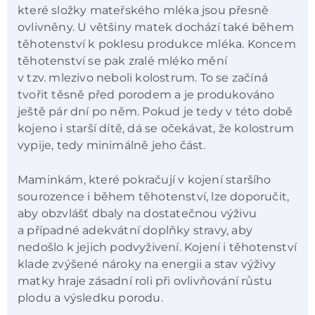
které složky mateřského mléka jsou přesně
ovlivněny. U většiny matek dochází také během
těhotenství k poklesu produkce mléka. Koncem
těhotenství se pak zralé mléko mění
v tzv. mlezivo neboli kolostrum. To se začíná
tvořit těsně před porodem a je produkováno
ještě pár dní po něm. Pokud je tedy v této době
kojeno i starší dítě, dá se očekávat, že kolostrum
vypije, tedy minimálně jeho část.
Maminkám, které pokračují v kojení staršího
sourozence i během těhotenství, lze doporučit,
aby obzvlášť dbaly na dostatečnou výživu
a případné adekvátní doplňky stravy, aby
nedošlo k jejich podvyživení. Kojení i těhotenství
klade zvýšené nároky na energii a stav výživy
matky hraje zásadní roli při ovlivňování růstu
plodu a výsledku porodu.