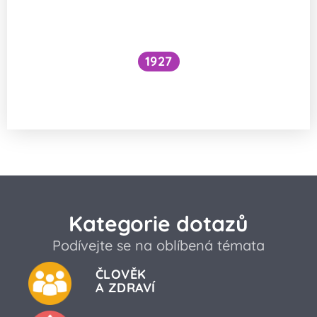
1927
Národní očkovací strategie – je zbytečné
očkovat proti chřipce a Covidu?
Kategorie dotazů
Podívejte se na oblíbená témata
ČLOVĚK
A ZDRAVÍ