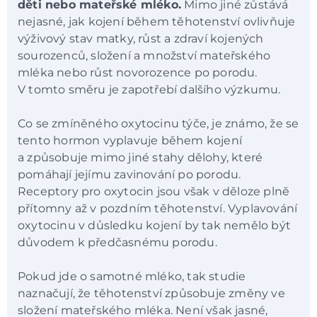
děti nebo mateřské mléko.
Mimo jiné zůstává
nejasné, jak kojení během těhotenství ovlivňuje
výživový stav matky, růst a zdraví kojených
sourozenců, složení a množství mateřského
mléka nebo růst novorozence po porodu.
V tomto směru je zapotřebí dalšího výzkumu.
Co se zmíněného oxytocinu týče, je známo, že se
tento hormon vyplavuje během kojení
a způsobuje mimo jiné stahy dělohy, které
pomáhají jejímu zavinování po porodu.
Receptory pro oxytocin jsou však v děloze plně
přítomny až v pozdním těhotenství. Vyplavování
oxytocinu v důsledku kojení by tak nemělo být
důvodem k předčasnému porodu.
Pokud jde o samotné mléko, tak studie
naznačují, že těhotenství způsobuje změny ve
složení mateřského mléka. Není však jasné,