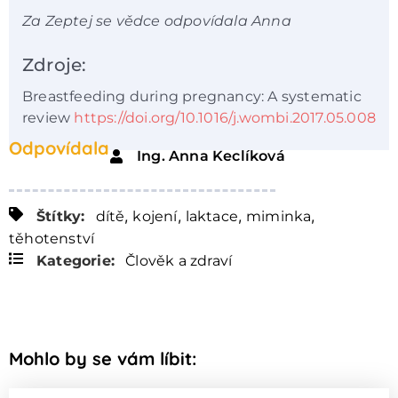
Za Zeptej se vědce odpovídala Anna
Zdroje:
Breastfeeding during pregnancy: A systematic
review
https://doi.org/10.1016/j.wombi.2017.05.008
Odpovídala
Ing. Anna Keclíková
,
,
,
,
Štítky:
dítě
kojení
laktace
miminka
těhotenství
Kategorie:
Člověk a zdraví
Mohlo by se vám líbit: