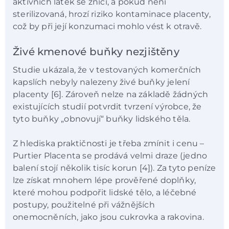
aktivních látek se zničí, a pokud není
sterilizovaná, hrozí riziko kontaminace placenty,
což by při její konzumaci mohlo vést k otravě.
Živé kmenové buňky nezjištěny
Studie ukázala, že v testovaných komerčních
kapslích nebyly nalezeny živé buňky jelení
placenty [6]. Zároveň nelze na základě žádných
existujících studií potvrdit tvrzení výrobce, že
tyto buňky „obnovují“ buňky lidského těla.
Z hlediska praktičnosti je třeba zmínit i cenu –
Purtier Placenta se prodává velmi draze (jedno
balení stojí několik tisíc korun [4]). Za tyto peníze
lze získat mnohem lépe prověřené doplňky,
které mohou podpořit lidské tělo, a léčebné
postupy, použitelné při vážnějších
onemocněních, jako jsou cukrovka a rakovina.