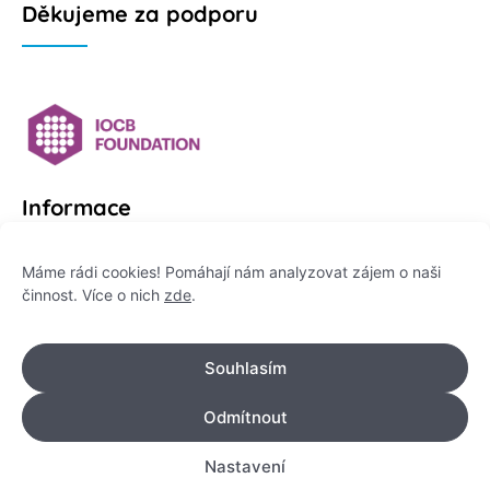
Děkujeme za podporu
Informace
Platformu Zeptej se vědce provozuje:
Máme rádi cookies! Pomáhají nám analyzovat zájem o naši
činnost. Více o nich
zde
.
Institut pro komunikaci vědy, z. ú.
IČO: 178 47 389
Souhlasím
Flemingovo náměstí 542/2,
Dejvice, 160 00 Praha 6
Odmítnout
info@zeptejsevedce.cz
Nastavení