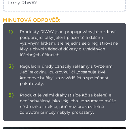
firmy RIWAY.
MINUTOVÁ ODPOVĚĎ:
1)
Produkty RIWAY jsou propagovány jako zdraví
podporující díky jelení placentě a dalším
výživným látkám, ale nejedná se o registrované
léky a chybí vědecké důkazy o uváděných
léčebných účincích.
2)
Regulační úřady označily reklamy s tvrzením
„léčí rakovinu, cukrovku“ či „obsahuje živé
kmenové buňky“ za zavádějící a společnost
pokutovaly.
3)
Produkt je velmi drahý (tisíce Kč za balení) a
není schválený jako lék; jeho konzumace může
nést riziko infekce, přičemž prokazatelné
zdravotní přínosy nebyly prokázány.