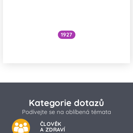
1927
Národní očkovací strategie – je zbytečné
očkovat proti chřipce a Covidu?
Kategorie dotazů
Podívejte se na oblíbená témata
ČLOVĚK
A ZDRAVÍ