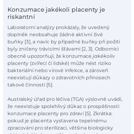
Konzumace jakékoli placenty je
riskantní
Laboratorní analýzy prokázaly, že uvedený
doplněk neobsahuje žádné aktivní živé
buňky [3], a navíc by případné buňky při požití
byly zničeny trávicími šťávami [2, 3]. Odborníci
obecně upozorňují, že konzumace
jakékoliv
placenty (zvířecí či lidské) může nést riziko
bakteriální nebo virové infekce, a zároveň
neexistují důkazy o zdravotních přínosech
takové činnosti [5].
Australský úřad pro léčiva (TGA) výslovně uvádí,
že neexistuje spolehlivý důkaz o prospěšnosti
konzumace placenty pro zdraví [5]. Zkrátka:
pokud je placenta vystavena tepelnému
zpracování pro sterilizaci, většina biologicky