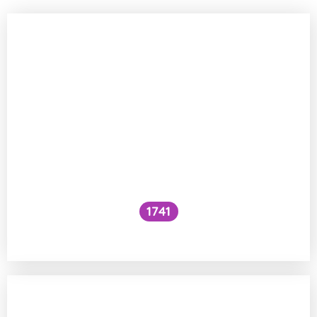
1741
Co je to cefalický inzulínový reflex?