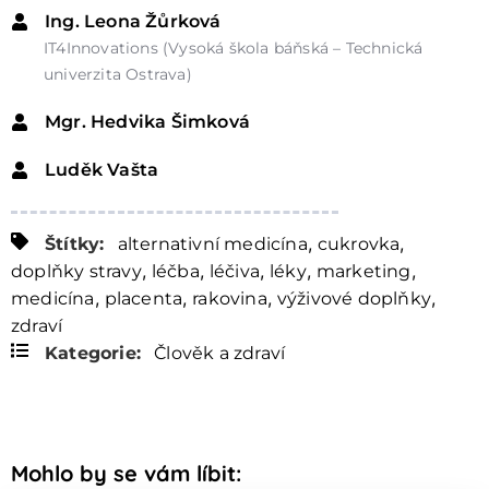
Ing. Leona Žůrková
IT4Innovations (Vysoká škola báňská – Technická
univerzita Ostrava)
Mgr. Hedvika Šimková
Luděk Vašta
,
,
Štítky:
alternativní medicína
cukrovka
,
,
,
,
,
doplňky stravy
léčba
léčiva
léky
marketing
,
,
,
,
medicína
placenta
rakovina
výživové doplňky
zdraví
Kategorie:
Člověk a zdraví
Mohlo by se vám líbit: