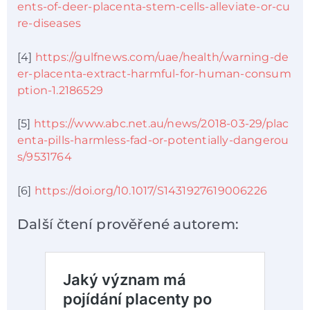
ents-of-deer-placenta-stem-cells-alleviate-or-cu
re-diseases
[4]
https://gulfnews.com/uae/health/warning-de
er-placenta-extract-harmful-for-human-consum
ption-1.2186529
[5]
https://www.abc.net.au/news/2018-03-29/plac
enta-pills-harmless-fad-or-potentially-dangerou
s/9531764
[6]
https://doi.org/10.1017/S1431927619006226
Další čtení prověřené autorem: