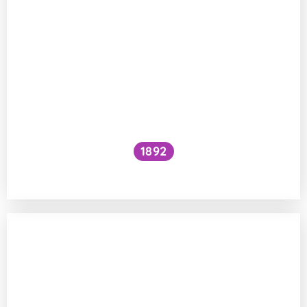
1892
Je kočičí předení dobré pro lidské zdraví?