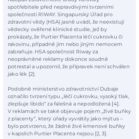
spotřebitele před nepravdivými tvrzeními
společnosti RIWAY. Singapurský Úřad pro
zdravotní vědy (HSA) jasně uvádí, že neexistují
vědecky ověřené klinické studie, jež by
prokázaly, že Purtier Placenta léčí cukrovku či
rakovinu, případně jim nebo jiným nemocem
zabraňuje. HSA společnost Riway za
neoprávněné reklamy dokonce soudně
potrestal a upozornil, že přípravek není schválen
jako lék [2].
Podobně ministerstvo zdravotnictví Dubaje
označilo tvrzení typu „léčí cukrovku, vysoký tlak,
zlepšuje libido“ za falešná a nepodložená [4].
V reklamách se také objevuje pojem „živé buňky
z placenty“, který úřady vyvrátily jako mýtus –
bylo potvrzeno, že žádné živé kmenové buňky
v kapslích Purtier Placenta nejsou [2, 3].