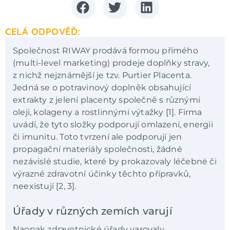
CELÁ ODPOVĚĎ:
Společnost RIWAY prodává formou přímého
(multi-level marketing) prodeje doplňky stravy,
z nichž nejznámější je tzv. Purtier Placenta.
Jedná se o potravinový doplněk obsahující
extrakty z jelení placenty společně s různými
oleji, kolageny a rostlinnými výtažky [1]. Firma
uvádí, že tyto složky podporují omlazení, energii
či imunitu. Toto tvrzení ale podporují jen
propagační materiály společnosti, žádné
nezávislé studie, které by prokazovaly léčebné či
výrazné zdravotní účinky těchto přípravků,
neexistují [2, 3].
Úřady v různých zemích varují
Naopak zdravotnické úřady varovaly