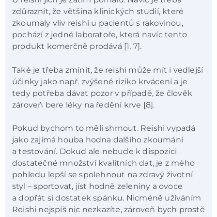
zdůraznit, že většina klinických studií, které
zkoumaly vliv reishi u pacientů s rakovinou,
pochází z jedné laboratoře, která navíc tento
produkt komerčně prodává [1, 7].
Také je třeba zmínit, že reishi může mít i vedlejší
účinky jako např. zvýšené riziko krvácení a je
tedy potřeba dávat pozor v případě, že člověk
zároveň bere léky na ředění krve [8].
Pokud bychom to měli shrnout. Reishi vypadá
jako zajímá houba hodna dalšího zkoumání
a testování. Dokud ale nebude k dispozici
dostatečné množství kvalitních dat, je z mého
pohledu lepší se spolehnout na zdravý životní
styl – sportovat, jíst hodně zeleniny a ovoce
a dopřát si dostatek spánku. Nicméně užíváním
Reishi nejspíš nic nezkazíte, zároveň bych prostě