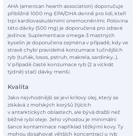
AHA (american hearth association) doporučuje
přibližně 1000 mg EPA/DHA denně pro lidi, kteří
trpí kardiovaskulárními onemocněními. Polovina
této dávky (500 mg) je doporučená pro zdravé
jedince. Suplementace omega-3 mastných
kyselin je doporučena zejména v případě, kdy ve
stravě chybí pravidelná konzumace tučnějších
ryb (tuňák, losos, pstruh, makrela, sardinky…).
V případě časté konzumace ryb (2 a víckrát
týdně) stačí dávky menší.
Kvalita
Jako nejvhodnější se jeví krilový olej, který se
získává z mořských korýšů žijících
v antarktických oblastech, ale bývá dražší než
běžné rybí oleje. Jeho výhodou je minimální
šance kontaminace například těžkými kovy. Ty
mohou dosahovat větších koncentrací u ryb