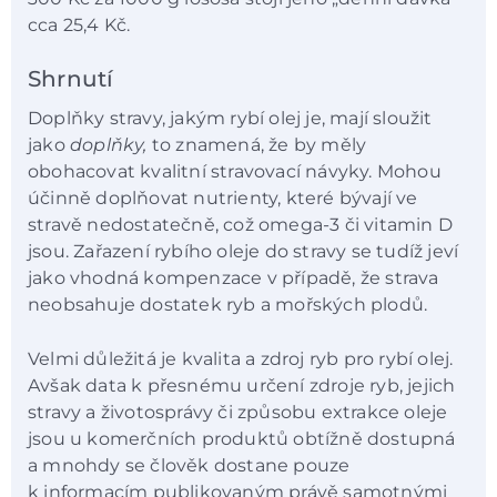
cca 25,4 Kč.
Shrnutí
Doplňky stravy, jakým rybí olej je, mají sloužit
jako
doplňky,
to znamená, že by měly
obohacovat kvalitní stravovací návyky. Mohou
účinně doplňovat nutrienty, které bývají ve
stravě nedostatečně, což omega-3 či vitamin D
jsou. Zařazení rybího oleje do stravy se tudíž jeví
jako vhodná kompenzace v případě, že strava
neobsahuje dostatek ryb a mořských plodů.
Velmi důležitá je kvalita a zdroj ryb pro rybí olej.
Avšak data k přesnému určení zdroje ryb, jejich
stravy a životosprávy či způsobu extrakce oleje
jsou u komerčních produktů obtížně dostupná
a mnohdy se člověk dostane pouze
k informacím publikovaným právě samotnými