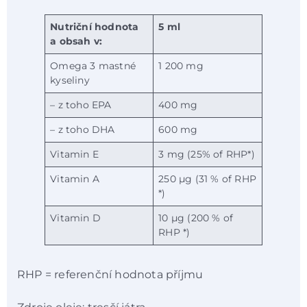
Nutriční hodnota
5 ml
a obsah v:
Omega 3 mastné
1 200 mg
kyseliny
– z toho EPA
400 mg
– z toho DHA
600 mg
Vitamin E
3 mg (25% of RHP*)
Vitamin A
250 µg (31 % of RHP
*)
Vitamin D
10 µg (200 % of
RHP *)
RHP = referenční hodnota příjmu