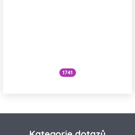
1741
Co je to cefalický inzulínový reflex?
Kategorie dotazů