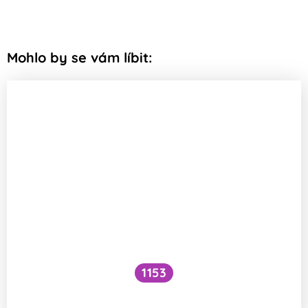
Mohlo by se vám líbit:
1153
Musí sportovci jíst maso?