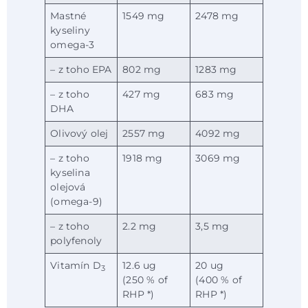
Mastné
1549 mg
2478 mg
kyseliny
omega-3
– z toho EPA
802 mg
1283 mg
– z toho
427 mg
683 mg
DHA
Olivový olej
2557 mg
4092 mg
– z toho
1918 mg
3069 mg
kyselina
olejová
(omega-9)
– z toho
2.2 mg
3,5 mg
polyfenoly
Vitamín D
12.6 ug
20 ug
3
(250 % of
(400 % of
RHP *)
RHP *)