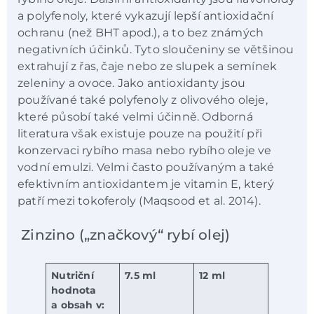
a polyfenoly, které vykazují lepší antioxidační
ochranu (než BHT apod.), a to bez známých
negativních účinků. Tyto sloučeniny se většinou
extrahují z řas, čaje nebo ze slupek a semínek
zeleniny a ovoce. Jako antioxidanty jsou
používané také polyfenoly z olivového oleje,
které působí také velmi účinně. Odborná
literatura však existuje pouze na použití při
konzervaci rybího masa nebo rybího oleje ve
vodní emulzi. Velmi často používaným a také
efektivním antioxidantem je vitamin E, který
patří mezi tokoferoly (Maqsood et al. 2014).
Zinzino („značkový“ rybí olej)
Nutriční
7.5 ml
12 ml
hodnota
a obsah v: