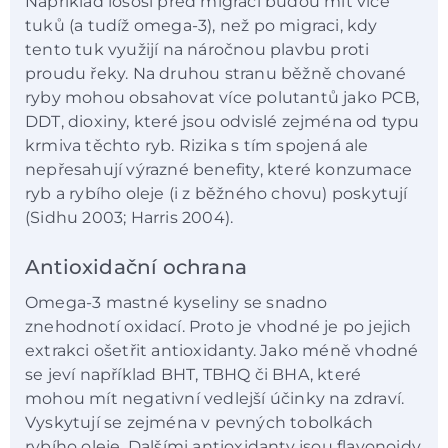
Například lososi před migrací budou mít více
tuků (a tudíž omega-3), než po migraci, kdy
tento tuk využijí na náročnou plavbu proti
proudu řeky. Na druhou stranu běžně chované
ryby mohou obsahovat více polutantů jako PCB,
DDT, dioxiny, které jsou odvislé zejména od typu
krmiva těchto ryb. Rizika s tím spojená ale
nepřesahují výrazné benefity, které konzumace
ryb a rybího oleje (i z běžného chovu) poskytují
(Sidhu 2003; Harris 2004).
Antioxidační ochrana
Omega-3 mastné kyseliny se snadno
znehodnotí oxidací. Proto je vhodné je po jejich
extrakci ošetřit antioxidanty. Jako méně vhodné
se jeví například BHT, TBHQ či BHA, které
mohou mít negativní vedlejší účinky na zdraví.
Vyskytují se zejména v pevných tobolkách
rybího oleje. Dalšími antioxidanty jsou flavonoidy