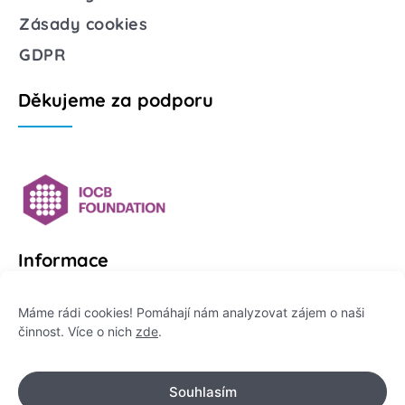
Zásady cookies
GDPR
Děkujeme za podporu
Informace
Platformu Zeptej se vědce provozuje:
Máme rádi cookies! Pomáhají nám analyzovat zájem o naši
činnost. Více o nich
zde
.
Institut pro komunikaci vědy, z. ú.
IČO: 178 47 389
Souhlasím
Flemingovo náměstí 542/2,