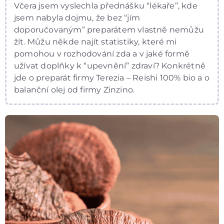
Včera jsem vyslechla přednášku “lékaře”, kde
jsem nabyla dojmu, že bez “jím
doporučovaným” preparátem vlastně nemůžu
žít. Můžu někde najít statistiky, které mi
pomohou v rozhodování zda a v jaké formě
užívat doplňky k “upevnění” zdraví? Konkrétně
jde o preparát firmy Terezia – Reishi 100% bio a o
balanční olej od firmy Zinzino.