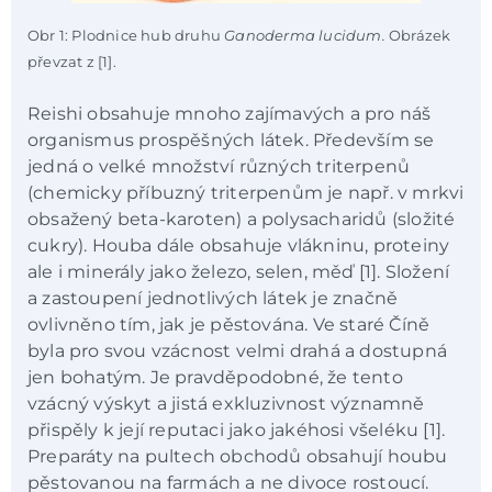
Obr 1: Plodnice hub druhu
Ganoderma lucidum.
Obrázek
převzat z [1].
Reishi obsahuje mnoho zajímavých a pro náš
organismus prospěšných látek. Především se
jedná o velké množství různých triterpenů
(chemicky příbuzný triterpenům je např. v mrkvi
obsažený beta-karoten) a polysacharidů (složité
cukry). Houba dále obsahuje vlákninu, proteiny
ale i minerály jako železo, selen, měď [1]. Složení
a zastoupení jednotlivých látek je značně
ovlivněno tím, jak je pěstována. Ve staré Číně
byla pro svou vzácnost velmi drahá a dostupná
jen bohatým. Je pravděpodobné, že tento
vzácný výskyt a jistá exkluzivnost významně
přispěly k její reputaci jako jakéhosi všeléku [1].
Preparáty na pultech obchodů obsahují houbu
pěstovanou na farmách a ne divoce rostoucí.