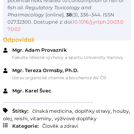
potential risks related to consumption of fish or
fish oil.
Regulatory Toxicology and
Pharmacology
[online].
38
(3), 336–344. ISSN
02732300. Dostupné z: doi:
10.1016/j.yrtph.2003.0
7.002
Odpovídali
Mgr. Adam Provazník
Fakulta tělesné výchovy a sportu Univerzity Karlovy
Mgr. Tereza Ormsby, Ph.D.
Ústav organické chemie a biochemie AV ČR
Mgr. Karel Švec
,
,
,
Štítky:
čínská medicína
doplňky stravy
houby
,
,
,
olej
reishi
vitamíny
výživové doplňky
Kategorie:
Člověk a zdraví