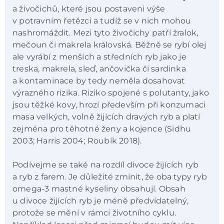
a živočichů, které jsou postaveni výše
v potravním řetězci a tudíž se v nich mohou
nashromáždit. Mezi tyto živočichy patří žralok,
mečoun či makrela královská. Běžně se rybí olej
ale vyrábí z menších a středních ryb jako je
treska, makrela, sleď, ančovička či sardinka
a kontaminace by tedy neměla dosahovat
výrazného rizika. Riziko spojené s polutanty, jako
jsou těžké kovy, hrozí především při konzumaci
masa velkých, volně žijících dravých ryb a platí
zejména pro těhotné ženy a kojence (Sidhu
2003; Harris 2004; Roubík 2018).
Podívejme se také na rozdíl divoce žijících ryb
a ryb z farem. Je důležité zmínit, že oba typy ryb
omega-3 mastné kyseliny obsahují. Obsah
u divoce žijících ryb je méně předvídatelný,
protože se mění v rámci životního cyklu.