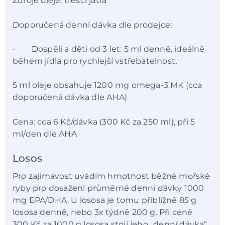
Zdroje oleje: tresčí játra
Doporučená denní dávka dle prodejce:
· Dospělí a děti od 3 let: 5 ml denně, ideálně
během jídla pro rychlejší vstřebatelnost.
5 ml oleje obsahuje 1200 mg omega-3 MK (cca
doporučená dávka dle AHA)
Cena: cca 6 Kč/dávka (300 Kč za 250 ml), při 5
ml/den dle AHA
Losos
Pro zajímavost uvádím hmotnost běžné mořské
ryby pro dosažení průměrné denní dávky 1000
mg EPA/DHA. U lososa je tomu přibližně 85 g
lososa denně, nebo 3x týdně 200 g. Při ceně
300 Kč za 1000 g lososa stojí jeho „denní dávka“