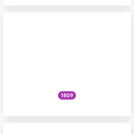
1809
Jak zvýšit VO₂ max?