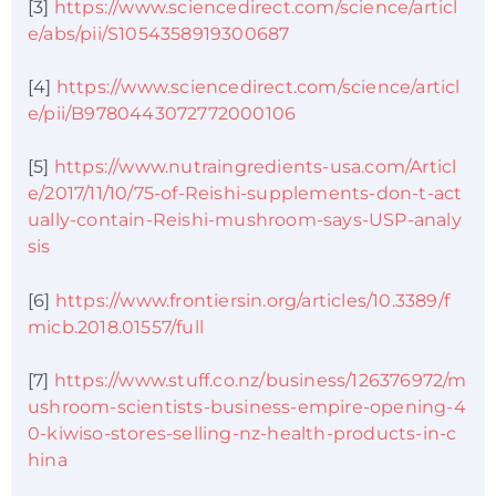
[3]
https://www.sciencedirect.com/science/articl
e/abs/pii/S1054358919300687
[4]
https://www.sciencedirect.com/science/articl
e/pii/B9780443072772000106
[5]
https://www.nutraingredients-usa.com/Articl
e/2017/11/10/75-of-Reishi-supplements-don-t-act
ually-contain-Reishi-mushroom-says-USP-analy
sis
[6]
https://www.frontiersin.org/articles/10.3389/f
micb.2018.01557/full
[7]
https://www.stuff.co.nz/business/126376972/m
ushroom-scientists-business-empire-opening-4
0-kiwiso-stores-selling-nz-health-products-in-c
hina