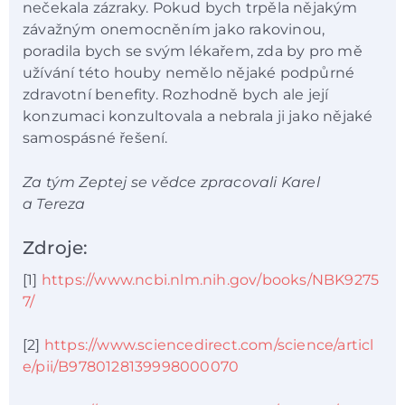
nečekala zázraky. Pokud bych trpěla nějakým
závažným onemocněním jako rakovinou,
poradila bych se svým lékařem, zda by pro mě
užívání této houby nemělo nějaké podpůrné
zdravotní benefity. Rozhodně bych ale její
konzumaci konzultovala a nebrala ji jako nějaké
samospásné řešení.
Za tým Zeptej se vědce zpracovali Karel
a Tereza
Zdroje:
[1]
https://www.ncbi.nlm.nih.gov/books/NBK9275
7/
[2]
https://www.sciencedirect.com/science/articl
e/pii/B9780128139998000070