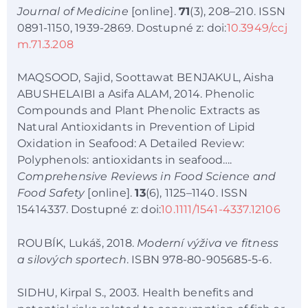
Journal of Medicine
[online].
71
(3), 208–210. ISSN
0891-1150, 1939-2869. Dostupné z: doi:
10.3949/ccj
m.71.3.208
MAQSOOD, Sajid, Soottawat BENJAKUL, Aisha
ABUSHELAIBI a Asifa ALAM, 2014. Phenolic
Compounds and Plant Phenolic Extracts as
Natural Antioxidants in Prevention of Lipid
Oxidation in Seafood: A Detailed Review:
Polyphenols: antioxidants in seafood….
Comprehensive Reviews in Food Science and
Food Safety
[online].
13
(6), 1125–1140. ISSN
15414337. Dostupné z: doi:
10.1111/1541-4337.12106
ROUBÍK, Lukáš, 2018.
Moderní výživa ve fitness
a silových sportech
. ISBN 978-80-905685-5-6.
SIDHU, Kirpal S., 2003. Health benefits and