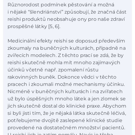
Různorodost podmínek pěstování a možná
i nějaké “šlendriánství” způsobují, že značná část
reishi produktů neobsahuje ony pro naše zdraví
prospěšné látky [5, 6].
Medicinální efekty reishi se doposud především
zkoumaly na buněčných kulturách, případně na
zvířecích modelech. Z těchto prací se zdá, že by
reishi skutečně mohla mít mnoho zajímavých
účinků včetně např. zpomalení růstu
rakovinných buněk. Dokonce vědci v těchto
pracech i zkoumali možné mechanismy účinku.
Nicméně v buněčných kulturách i na zvířatech
už bylo úspěšných mnoho látek a jen zlomek se
jich skutečně dostal do klinické praxe. Abychom
si byli jisti tím, že je nějaká látka skutečně léčivá,
potřebujeme dvojitě zaslepené klinické studie
provedené na dostatečném množství pacientů.
U reishi jich je zatím pomálu. Navíc je třeba