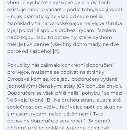
vhodné vycházet z výživové pyramidy. Těch
existuje mnoho variant – podle toho, kdo ji vydal
– nijak dramaticky se však od sebe neliší.
Například v té harvardské najdeme vejce zhruba
v její polovině spolu s drůbeží, rybami, fazolemi
nebo sójou. Jsou to potraviny, které bychom
měli jíst 2× denně (všechny dohromady, ne dvě
porce od každého) [A].
Pokud by nás zajímalo konkrétní doporučení
pro vejce, můžeme se podívat na stránky
Evropské komise, kde jsou doporučení vydaná
jednotlivými členskými státy (ČR bohužel chybí).
Doporučení se však příliš neliší, pohybují se mezi
1 a 5 vejci týdně [B]. Na druhou stranu australská
společnost pro výživu řadí vejce opět do skupiny
s masem, rybami nebo luštěninami. Tyto
potraviny doporučuje servírovat 1
–
3× denně,
přičemž u vajec pokládá za jednu porci dvě