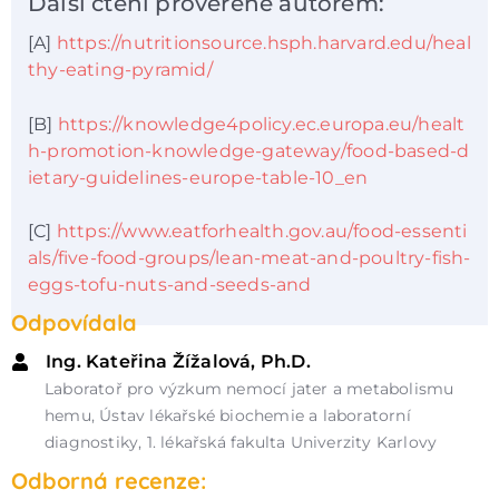
Další čtení prověřené autorem:
[A]
https://nutritionsource.hsph.harvard.edu/heal
thy-eating-pyramid/
[B]
https://knowledge4policy.ec.europa.eu/healt
h-promotion-knowledge-gateway/food-based-d
ietary-guidelines-europe-table-10_en
[C]
https://www.eatforhealth.gov.au/food-essenti
als/five-food-groups/lean-meat-and-poultry-fish-
eggs-tofu-nuts-and-seeds-and
Odpovídala
Ing. Kateřina Žížalová, Ph.D.
Laboratoř pro výzkum nemocí jater a metabolismu
hemu, Ústav lékařské biochemie a laboratorní
diagnostiky, 1. lékařská fakulta Univerzity Karlovy
Odborná recenze: