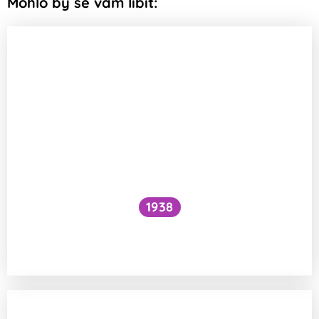
Mohlo by se vám líbit:
1938
Funguje šlehání sněhu z bílků na jiném
principu než šlehačka?