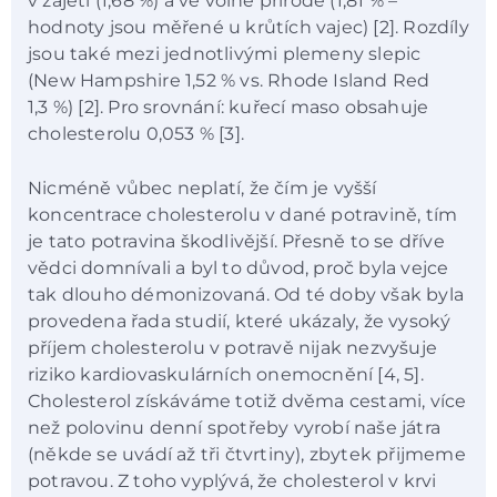
v zajetí (1,68 %) a ve volné přírodě (1,81 % –
hodnoty jsou měřené u krůtích vajec) [2]. Rozdíly
jsou také mezi jednotlivými plemeny slepic
(New Hampshire 1,52 % vs. Rhode Island Red
1,3 %) [2]. Pro srovnání: kuřecí maso obsahuje
cholesterolu 0,053 % [3].
Nicméně vůbec neplatí, že čím je vyšší
koncentrace cholesterolu v dané potravině, tím
je tato potravina škodlivější. Přesně to se dříve
vědci domnívali a byl to důvod, proč byla vejce
tak dlouho démonizovaná. Od té doby však byla
provedena řada studií, které ukázaly, že vysoký
příjem cholesterolu v potravě nijak nezvyšuje
riziko kardiovaskulárních onemocnění [4, 5].
Cholesterol získáváme totiž dvěma cestami, více
než polovinu denní spotřeby vyrobí naše játra
(někde se uvádí až tři čtvrtiny), zbytek přijmeme
potravou. Z toho vyplývá, že cholesterol v krvi