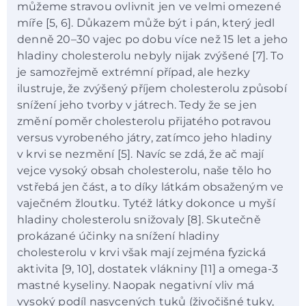
můžeme stravou ovlivnit jen ve velmi omezené
míře [5, 6]. Důkazem může být i pán, který jedl
denně 20–30 vajec po dobu více než 15 let a jeho
hladiny cholesterolu nebyly nijak zvýšené [7]. To
je samozřejmě extrémní případ, ale hezky
ilustruje, že zvýšený příjem cholesterolu způsobí
snížení jeho tvorby v játrech. Tedy že se jen
změní poměr cholesterolu přijatého potravou
versus vyrobeného játry, zatímco jeho hladiny
v krvi se nezmění [5]. Navíc se zdá, že ač mají
vejce vysoký obsah cholesterolu, naše tělo ho
vstřebá jen část, a to díky látkám obsaženým ve
vaječném žloutku. Tytéž látky dokonce u myší
hladiny cholesterolu snižovaly [8]. Skutečně
prokázané účinky na snížení hladiny
cholesterolu v krvi však mají zejména fyzická
aktivita [9, 10], dostatek vlákniny [11] a omega-3
mastné kyseliny. Naopak negativní vliv má
vysoký podíl nasycených tuků (živočišné tuky,