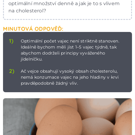
optimální množství denně a jak je to s vlivem
na cholesterol?
MINUTOVÁ ODPOVĚĎ:
1)
Optimální počet vajec není striktně stanoven.
Ideálně bychom měli jíst 1–5 vajec týdně, tak
abychom dodrželi principy vyváženého
jídelníčku.
2)
Ač vejce obsahují vysoký obsah cholesterolu,
nemá konzumace vajec na jeho hladiny v krvi
pravděpodobně žádný vliv.