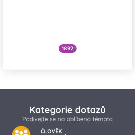
1892
Je kočičí předení dobré pro lidské zdraví?
Kategorie dotazů
Podívejte se na oblíbená témata
ČLOVĚK