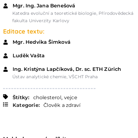
Mgr. Ing. Jana Benešová
Katedra evoluční a teoretické biologie, Přírodovědecká
fakulta Univerzity Karlovy
Editace textu:
Mgr. Hedvika Šimková
Luděk Vašta
Ing. Kristýna Lapčíková, Dr. sc. ETH Zürich
Ústav analytické chemie, VŠCHT Praha
,
Štítky:
cholesterol
vejce
Kategorie:
Člověk a zdraví