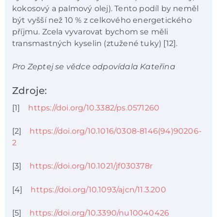
kokosový a palmový olej). Tento podíl by neměl
být vyšší než 10 % z celkového energetického
příjmu. Zcela vyvarovat bychom se měli
transmastných kyselin (ztužené tuky) [12].
Pro Zeptej se vědce odpovídala Kateřina
Zdroje:
[1]
https://doi.org/10.3382/ps.0571260
[2]
https://doi.org/10.1016/0308-8146(94)90206-
2
[3]
https://doi.org/10.1021/jf030378r
[4]
https://doi.org/10.1093/ajcn/11.3.200
[5]
https://doi.org/10.3390/nu10040426