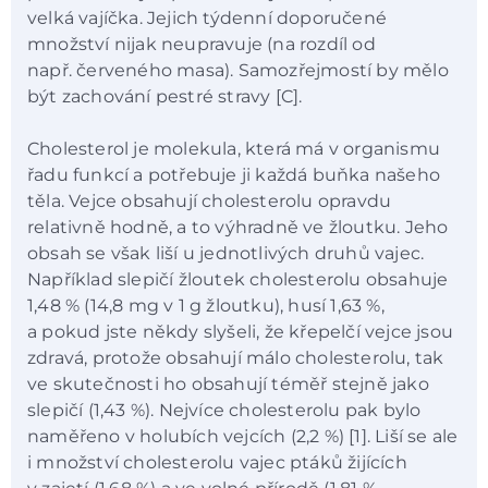
velká vajíčka. Jejich týdenní doporučené
množství nijak neupravuje (na rozdíl od
např. červeného masa). Samozřejmostí by mělo
být zachování pestré stravy [C].
Cholesterol je molekula, která má v organismu
řadu funkcí a potřebuje ji každá buňka našeho
těla. Vejce obsahují cholesterolu opravdu
relativně hodně, a to výhradně ve žloutku. Jeho
obsah se však liší u jednotlivých druhů vajec.
Například slepičí žloutek cholesterolu obsahuje
1,48 % (14,8 mg v 1 g žloutku), husí 1,63 %,
a pokud jste někdy slyšeli, že křepelčí vejce jsou
zdravá, protože obsahují málo cholesterolu, tak
ve skutečnosti ho obsahují téměř stejně jako
slepičí (1,43 %). Nejvíce cholesterolu pak bylo
naměřeno v holubích vejcích (2,2 %) [1]. Liší se ale
i množství cholesterolu vajec ptáků žijících