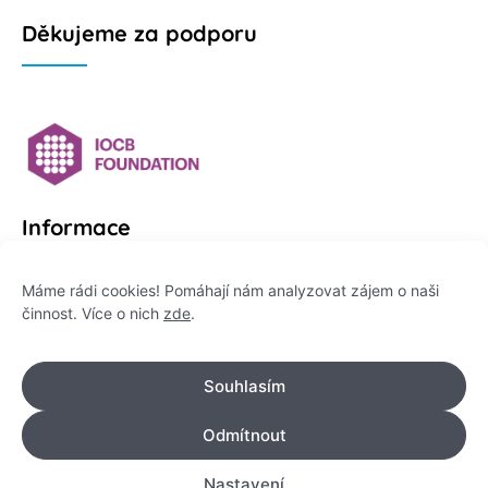
Děkujeme za podporu
Informace
Platformu Zeptej se vědce provozuje:
Máme rádi cookies! Pomáhají nám analyzovat zájem o naši
činnost. Více o nich
zde
.
Institut pro komunikaci vědy, z. ú.
IČO: 178 47 389
Souhlasím
Flemingovo náměstí 542/2,
Dejvice, 160 00 Praha 6
Odmítnout
info@zeptejsevedce.cz
Nastavení