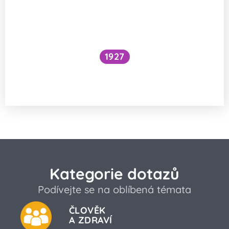
1927
Národní očkovací strategie – je zbytečné
očkovat proti chřipce a Covidu?
Kategorie dotazů
Podívejte se na oblíbená témata
ČLOVĚK
A ZDRAVÍ