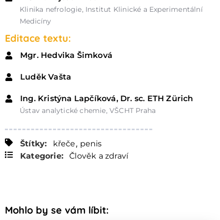
Klinika nefrologie, Institut Klinické a Experimentální
Medicíny
Editace textu:
Mgr. Hedvika Šimková
Luděk Vašta
Ing. Kristýna Lapčíková, Dr. sc. ETH Zürich
Ústav analytické chemie, VŠCHT Praha
,
Štítky:
křeče
penis
Kategorie:
Člověk a zdraví
Mohlo by se vám líbit: