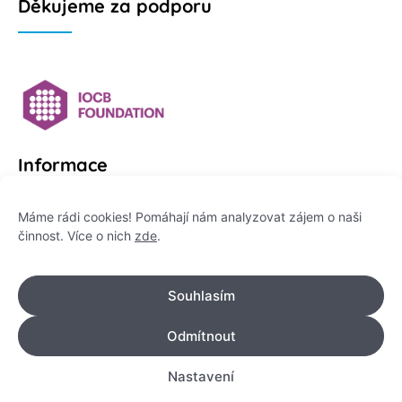
Děkujeme za podporu
Informace
Platformu Zeptej se vědce provozuje:
Máme rádi cookies! Pomáhají nám analyzovat zájem o naši
činnost. Více o nich
zde
.
Institut pro komunikaci vědy, z. ú.
IČO: 178 47 389
Souhlasím
Flemingovo náměstí 542/2,
Dejvice, 160 00 Praha 6
Odmítnout
info@zeptejsevedce.cz
Nastavení