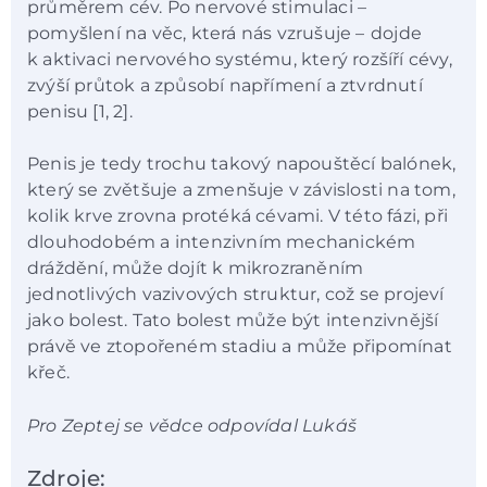
průměrem cév. Po nervové stimulaci –⁠⁠⁠⁠⁠⁠
pomyšlení na věc, která nás vzrušuje –⁠⁠⁠⁠⁠⁠ dojde
k aktivaci nervového systému, který rozšíří cévy,
zvýší průtok a způsobí napřímení a ztvrdnutí
penisu [1, 2].
Penis je tedy trochu takový napouštěcí balónek,
který se zvětšuje a zmenšuje v závislosti na tom,
kolik krve zrovna protéká cévami. V této fázi, při
dlouhodobém a intenzivním mechanickém
dráždění, může dojít k mikrozraněním
jednotlivých vazivových struktur, což se projeví
jako bolest. Tato bolest může být intenzivnější
právě ve ztopořeném stadiu a může připomínat
křeč.
Pro Zeptej se vědce odpovídal Lukáš
Zdroje: