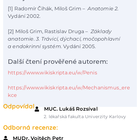
[1] Radomír Čihák, Miloš Grim –
Anatomie 2.
Vydání 2002.
[2] Miloš Grim, Rastislav Druga –
Základy
anatomie. 3. Trávicí, dýchací, močopohlavní
a endokrinní systém.
Vydání 2005.
Další čtení prověřené autorem:
https://www.wikiskripta.eu/w/Penis
https://www.wikiskripta.eu/w/Mechanismus_ere
kce
Odpovídal
MUC. Lukáš Rozsíval
2. lékařská fakulta Univerzity Karlovy
Odborná recenze:
MUDr. Vojtěch Petr