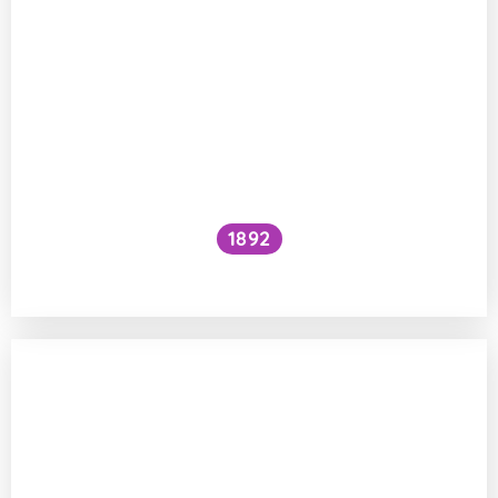
1892
Je kočičí předení dobré pro lidské zdraví?