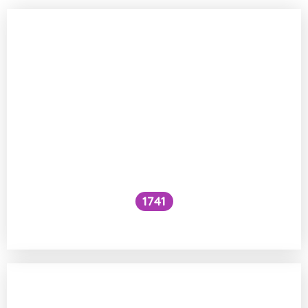
1741
Co je to cefalický inzulínový reflex?