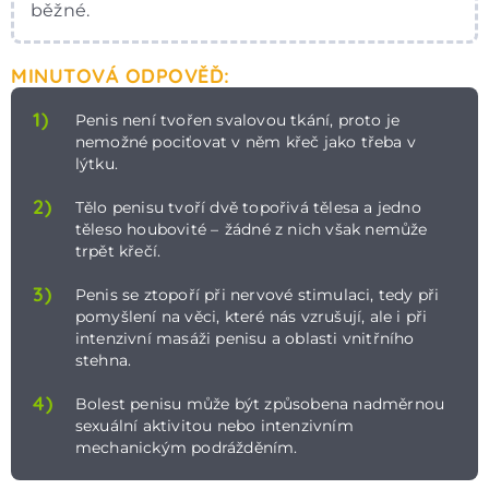
běžné.
MINUTOVÁ ODPOVĚĎ:
1)
Penis není tvořen svalovou tkání, proto je
nemožné pociťovat v něm křeč jako třeba v
lýtku.
2)
Tělo penisu tvoří dvě topořivá tělesa a jedno
těleso houbovité –⁠⁠⁠⁠⁠⁠ žádné z nich však nemůže
trpět křečí.
3)
Penis se ztopoří při nervové stimulaci, tedy při
pomyšlení na věci, které nás vzrušují, ale i při
intenzivní masáži penisu a oblasti vnitřního
stehna.
4)
Bolest penisu může být způsobena nadměrnou
sexuální aktivitou nebo intenzivním
mechanickým podrážděním.