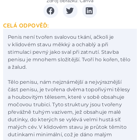
Zdroj obrázku: Canva
CELÁ ODPOVĚĎ:
Penis není tvořen svalovou tkání, ačkoli je
v klidovém stavu měkký a ochablý a při
stimulaci pevný jako sval při zatnutí. Stavba
penisu je mnohem složitější. Tvoří ho kořen, tělo
a žalud.
Tělo penisu, nám nejznámější a nejvýraznější
část penisu, je tvořena dvěma topořivými tělesy
a houbovitým tělesem, které v sobě obsahuje
močovou trubici. Tyto struktury jsou tvořeny
převážně tuhým vazivem, jež obsahuje malé
dutinky, do kterých se vylévá velmi hustá síť
malých cév. V klidovém stavu je průtok těmito
dutinkami minimální, což je dáno malým