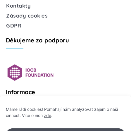
Kontakty
Zásady cookies
GDPR
Děkujeme za podporu
Informace
Platformu Zeptej se vědce provozuje:
Máme rádi cookies! Pomáhají nám analyzovat zájem o naši
činnost. Více o nich
zde
.
Institut pro komunikaci vědy, z. ú.
IČO: 178 47 389