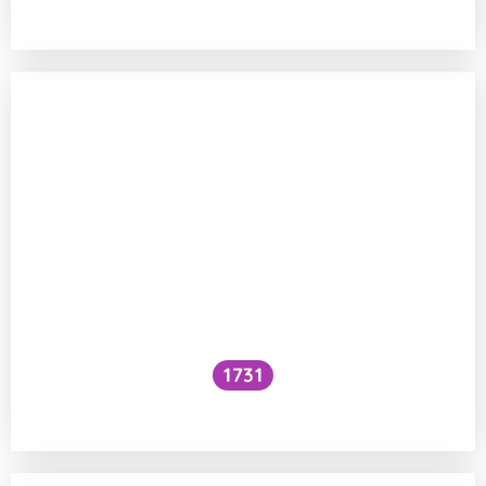
principu než šlehačka?
1731
Voní mraky?