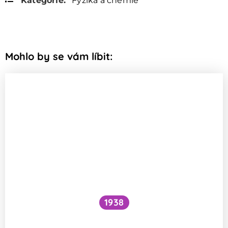
Kategorie:
Fyzika a chemie
Mohlo by se vám líbit:
1938
Funguje šlehání sněhu z bílků na jiném