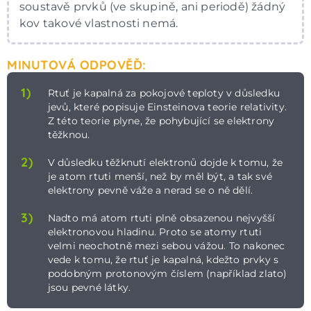
soustavě prvků (ve skupině, ani periodě) žádný
kov takové vlastnosti nemá.
MINUTOVÁ ODPOVĚĎ:
1)
Rtuť je kapalná za pokojové teploty v důsledku
jevů, které popisuje Einsteinova teorie relativity.
Z této teorie plyne, že pohybující se elektrony
těžknou.
2)
V důsledku těžknutí elektronů dojde k tomu, že
je atom rtuti menší, než by měl být, a tak své
elektrony pevně váže a nerad se o ně dělí.
3)
Nadto má atom rtuti plně obsazenou nejvyšší
elektronovou hladinu. Proto se atomy rtuti
velmi neochotně mezi sebou vážou. To nakonec
vede k tomu, že rtuť je kapalná, kdežto prvky s
podobným protonovým číslem (například zlato)
jsou pevné látky.