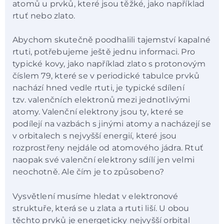
atomů u prvků, které jsou těžké, jako například
rtuť nebo zlato.
Abychom skutečně poodhalili tajemství kapalné
rtuti, potřebujeme ještě jednu informaci. Pro
typické kovy, jako například zlato s protonovým
číslem 79, které se v periodické tabulce prvků
nachází hned vedle rtuti, je typické sdílení
tzv. valenčních elektronů mezi jednotlivými
atomy. Valenční elektrony jsou ty, které se
podílejí na vazbách s jinými atomy a nacházejí se
v orbitalech s nejvyšší energií, které jsou
rozprostřeny nejdále od atomového jádra. Rtuť
naopak své valenční elektrony sdílí jen velmi
neochotně. Ale čím je to způsobeno?
Vysvětlení musíme hledat v elektronové
struktuře, která se u zlata a rtuti liší. U obou
těchto prvků je energeticky nejvyšší orbital