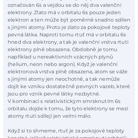
označován 6s a vejdou se do něj dva valenční
elektrony. Zlato má v orbitalu 6s pouze jeden
elektron a ten může být poměrně snadno sdílen
s jinými atomy. Proto je zlato za pokojové teploty
pevná látka. Naproti tomu rtuť má v orbitalu 6s
hned dva elektrony, a tak je valenční vrstva rtuti
elektrony plně obsazena. Obdobně je tomu
například u nereaktivních vzácných plynů
(helium, neon nebo argon). Když je valenční
elektronová vrstva plně obsazena, atom se váže
s jinými atomy jen neochotně, a tak nemůže
dojít ke vzniku dostatečně pevných vazeb, které
jsou pro vznik pevné látky nezbytné.
V kombinaci s relativistickým smrsknutím 6s
orbitalu dojde k tomu, že tyto elektrony se mezi
atomy rtuti sdílejí jen velmi málo.
Když si to shrneme, rtuť je za pokojové teploty