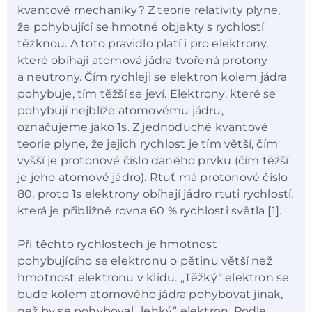
kvantové mechaniky? Z teorie relativity plyne,
že pohybující se hmotné objekty s rychlostí
těžknou. A toto pravidlo platí i pro elektrony,
které obíhají atomová jádra tvořená protony
a neutrony. Čím rychleji se elektron kolem jádra
pohybuje, tím těžší se jeví. Elektrony, které se
pohybují nejblíže atomovému jádru,
označujeme jako 1s. Z jednoduché kvantové
teorie plyne, že jejich rychlost je tím větší, čím
vyšší je protonové číslo daného prvku (čím těžší
je jeho atomové jádro). Rtuť má protonové číslo
80, proto 1s elektrony obíhají jádro rtuti rychlostí,
která je přibližně rovna 60 % rychlosti světla [1].
Při těchto rychlostech je hmotnost
pohybujícího se elektronu o pětinu větší než
hmotnost elektronu v klidu. „Těžký“ elektron se
bude kolem atomového jádra pohybovat jinak,
než by se pohyboval „lehký“ elektron. Podle