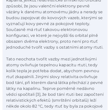
kapalná, jelikož relativistické smrsknutí orbitalů
způsobí, že jsou valenční elektrony pevně
vázány k danému atomovému jádru a nerady se
budou zapojovat do kovových vazeb, kterými se
vyznačují kovy pevné za pokojové teploty.
Současně má rtuť takovou elektronovou
konfiguraci, ve které je nejvyšší 6s orbital plně
obsazen dvěma elektrony, proto není pro rtuť
jednoduché tvořit vazby s ostatními atomy rtuti.
Tato neochota tvořit vazby mezi jednotlivými
atomy ovlivňuje tepelnou kapacitu rtuti, tedy
kolik tepla je potřeba dodat, abychom pevnou
rtuť zkapalnili. Jinými slovy relativita ovlivňuje
bod tání, při kterém daná látka přechází z pevné
látky na kapalinu. Teprve poměrně nedávno
vědci spočítali [3], že bod tání rtuti bez započtení
relativistických efektů (smrštění orbitalů) leží
někde okolo 82 °C, tedy rtuť by byla za pokojové