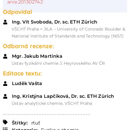
anie.201302742
Odpovídal
Ing. Vít Svoboda, Dr. sc. ETH Zürich
VŠCHT Praha + JILA – University of Colorado Boulder &
National Institute of Standards and Technology (NIST)
Odborná recenze:
Mgr. Jakub Martinka
Ústav fyzikální chemie J. Heyrovského AV ČR
Editace textu:
Luděk Vašta
Ing. Kristýna Lapčíková, Dr. sc. ETH Zürich
Ústav analytické chemie, VŠCHT Praha
Štítky:
rtuť