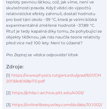
teploty pevnou látkou, což, jak víme, není ve
skutečnosti pravda. Když vědci do výpočtů
relativistické efekty zahrnuli, dostali hodnotu
pro bod tání okolo −39 °C, která je velmi blízká
experimentálně změřené hodnotě −37,89 °C.
Rtuť je tedy kapalná díky tomu, že pohybující se
objekty těžknou, jak nás naučila teorie relativity
před více než 100 lety. Není to úžasné?
Pro Zeptej se vědce odpovídal Vítek
Zdroje:
[1]
https://www.physics.rutgers.edu/grad/601/CM
2019/ed068p110.pdf
[2]
https://philsci-archive.pitt.edu/4005/
[3]
https://onlinelibrary.wiley.com/doi/abs/10.1002/