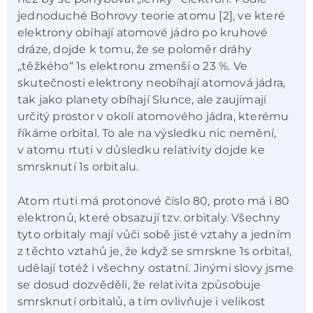
jednoduché Bohrovy teorie atomu [2], ve které
elektrony obíhají atomové jádro po kruhové
dráze, dojde k tomu, že se poloměr dráhy
„těžkého“ 1s elektronu zmenší o 23 %. Ve
skutečnosti elektrony neobíhají atomová jádra,
tak jako planety obíhají Slunce, ale zaujímají
určitý prostor v okolí atomového jádra, kterému
říkáme orbital. To ale na výsledku nic nemění,
v atomu rtuti v důsledku relativity dojde ke
smrsknutí 1s orbitalu.
Atom rtuti má protonové číslo 80, proto má i 80
elektronů, které obsazují tzv. orbitaly. Všechny
tyto orbitaly mají vůči sobě jisté vztahy a jedním
z těchto vztahů je, že když se smrskne 1s orbital,
udělají totéž i všechny ostatní. Jinými slovy jsme
se dosud dozvěděli, že relativita způsobuje
smrsknutí orbitalů, a tím ovlivňuje i velikost