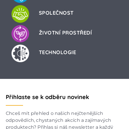
SPOLEČNOST
ŽIVOTNÍ PROSTŘEDÍ
TECHNOLOGIE
Přihlaste se k odběru novinek
Chceš mít přehled o našich nejčtenějších
odpovědích, chystaných akcích a zajímavých
produktech? Přihlas si náš newsletter a každý