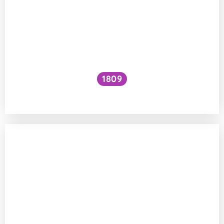
1809
Jak zvýšit VO₂ max?