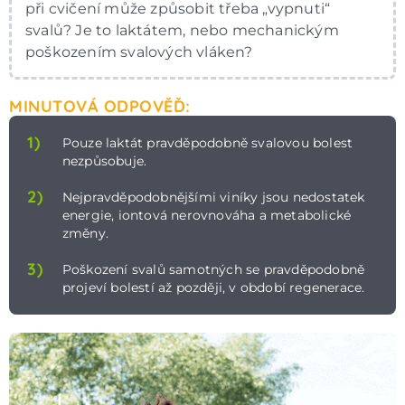
při cvičení může způsobit třeba „vypnuti“
svalů? Je to laktátem, nebo mechanickým
poškozením svalových vláken?
MINUTOVÁ ODPOVĚĎ:
1)
Pouze laktát pravděpodobně svalovou bolest
nezpůsobuje.
2)
Nejpravděpodobnějšími viníky jsou nedostatek
energie, iontová nerovnováha a metabolické
změny.
3)
Poškození svalů samotných se pravděpodobně
projeví bolestí až později, v období regenerace.