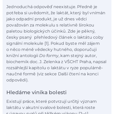
Jednoduchá odpověď neexistuje. Předně je
potřeba si uvědomit, že laktát, který byl vnímán
jako odpadní produkt, je už dnes vědci
považován za molekulu s relativně širokou
paletou biologických účinků. Zde je pěkný,
česky psaný přehledový článek o laktátu coby
signální molekule [1]. Pokud byste měl zájem
o něco méně vědecky hutného, doporučuji
knižní antologii
Do formy
, kam stejný autor,
biochemik doc. J. Zelenka z VŠCHT Praha, napsal
rozsáhlejší kapitolu o laktátu v ryze populárně-
naučné formě (viz sekce Další čtení na konci
odpovědi).
Hledáme viníka bolesti
Existují práce, které potvrzují určitý význam
laktátu v akutní svalové bolesti, která roste
s únavou svalů při těžkém výkonu [2–4].