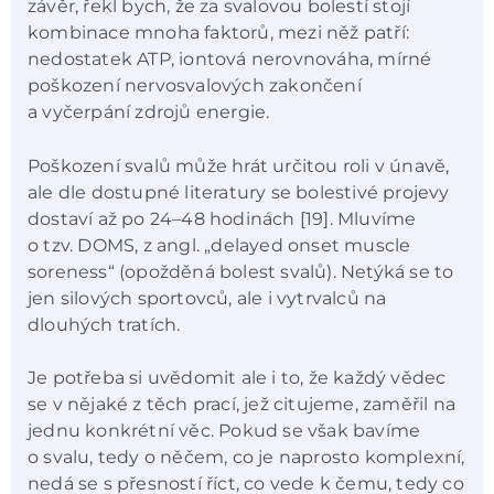
závěr, řekl bych, že za svalovou bolestí stojí
kombinace mnoha faktorů, mezi něž patří:
nedostatek ATP, iontová nerovnováha, mírné
poškození nervosvalových zakončení
a vyčerpání zdrojů energie.
Poškození svalů může hrát určitou roli v únavě,
ale dle dostupné literatury se bolestivé projevy
dostaví až po 24–48 hodinách [19]. Mluvíme
o tzv. DOMS, z angl. „delayed onset muscle
soreness“ (opožděná bolest svalů). Netýká se to
jen silových sportovců, ale i vytrvalců na
dlouhých tratích.
Je potřeba si uvědomit ale i to, že každý vědec
se v nějaké z těch prací, jež citujeme, zaměřil na
jednu konkrétní věc. Pokud se však bavíme
o svalu, tedy o něčem, co je naprosto komplexní,
nedá se s přesností říct, co vede k čemu, tedy co