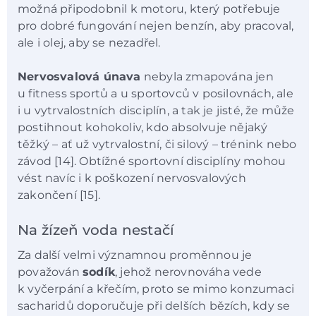
možná připodobnil k motoru, který potřebuje
pro dobré fungování nejen benzín, aby pracoval,
ale i olej, aby se nezadřel.
Nervosvalová únava
nebyla zmapována jen
u fitness sportů a u sportovců v posilovnách, ale
i u vytrvalostních disciplín, a tak je jisté, že může
postihnout kohokoliv, kdo absolvuje nějaký
těžký – ať už vytrvalostní, či silový – trénink nebo
závod [14]. Obtížné sportovní disciplíny mohou
vést navíc i k poškození nervosvalových
zakončení [15].
Na žízeň voda nestačí
Za další velmi významnou proměnnou je
považován
sodík
, jehož nerovnováha vede
k vyčerpání a křečím, proto se mimo konzumaci
sacharidů doporučuje při delších bězích, kdy se