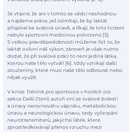
Je vtipné, že ani v tomto se vědci neshodnou
a najdeme práce, jež odmítají, že by laktát
přispíval ke svalové únavě, a říkají, že toto tvrzení
nebylo sportovní medicínou potvrzeno [5].
S velkou pravděpodobností můžeme říct to, že
laktát ovlivní náš výkon, zároveň je však nutno
dodat, že při svalové práci to není jediná látka,
kterou naše tělo vytváří [6]. Vždy vznikají další
sloučeniny, které musí naše tělo odbourat nebo
nějak využít.
V knize
Trénink pro sportovce v horách
(viz
sekce Další čtení) autoři viní ze svalové bolesti
a únavy nerovnováhu vápníku, metabolickou
únavu a neurologickou únavu, tedy vyčerpání
neurotransmiterů, jakýchsi látek, které
zprostředkovávají přenos vzruchu mezi