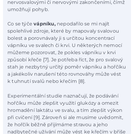
nervosvalovými či nervovými zakončeními, čímž
umožňují pohyb.
Co se týče
vápníku,
nepodařilo se mi najít
spolehlivé zdroje, které by mapovaly svalovou
bolest a porovnávaly ji s určitou koncentrací
vápníku ve svalech či krvi. U některých nemocí
můžeme pozorovat, že pokles vápníku v krvi
způsobí křeče [7]. Je potřeba říct, že pro svalový
stah je nezbytný určitý poměr vápníku a hořčíku
a jakékoliv narušení této rovnováhy může vést
k tuhnutí svalů nebo křečím [8].
Experimentální studie naznačují, že podávání
hořčíku může zlepšit využití glukózy a omezit
hromadění laktátu ve svalu, a tím zlepšit výkon
při cvičení [9]. Zároveň si ale musíme uvědomit,
že hořčík běžně přijímáme stravou a jeho
nadbytečné užívání může vést ke křečím v břiše