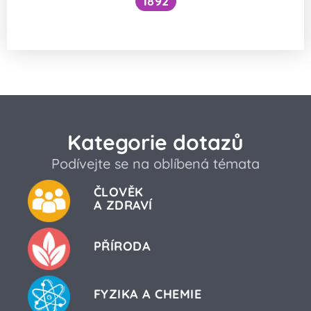
1892
Je kočičí předení dobré pro lidské zdraví?
Kategorie dotazů
Podívejte se na oblíbená témata
ČLOVĚK
A ZDRAVÍ
PŘÍRODA
FYZIKA A CHEMIE