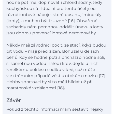
hodně potíme, doplňovat i chlorid sodný, tedy
kuchyňskou sůl. Ideální pro tento účel jsou
různé iontové nápoje, které obsahují minerály
(ionty), a mohou být i slazené [16]. Obsažené
sacharidy nám pomohou oddálit únavu a ionty
jsou dobrou prevencí iontové nerovnováhy.
Někdy mají závodníci pocit, že stačí, když budou
pít vodu – mají přeci žízeň. Bohužel u delších
běhů, kdy se hodně potí a přichází o hodně soli,
si samotnou vodou naředí krev, dojde u nich
k velkému poklesu sodíku v krvi, což může
v extrémním případě vést k otokům mozku [17].
Hobby sportovci by si to měli hlídat už při
maratonské vzdálenosti [18]
.
Závěr
Pokud z těchto informací mám sestavit nějaký