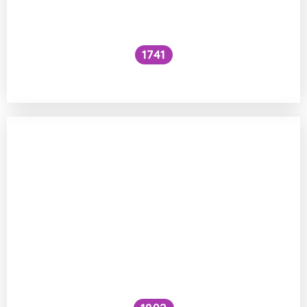
1741
Co je to cefalický inzulínový reflex?