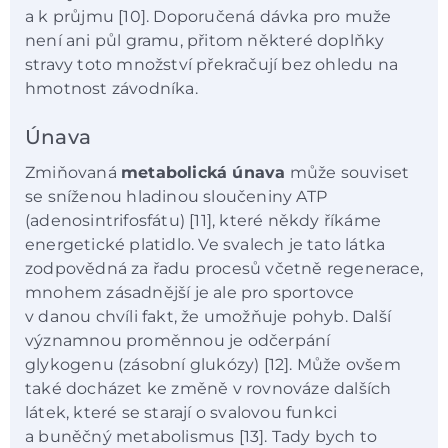
a k průjmu [10]. Doporučená dávka pro muže
není ani půl gramu, přitom některé doplňky
stravy toto množství překračují bez ohledu na
hmotnost závodníka.
Únava
Zmiňovaná
metabolická únava
může souviset
se sníženou hladinou sloučeniny ATP
(adenosintrifosfátu) [11], které někdy říkáme
energetické platidlo. Ve svalech je tato látka
zodpovědná za řadu procesů včetně regenerace,
mnohem zásadnější je ale pro sportovce
v danou chvíli fakt, že umožňuje pohyb. Další
významnou proměnnou je odčerpání
glykogenu (zásobní glukózy) [12]. Může ovšem
také docházet ke změně v rovnováze dalších
látek, které se starají o svalovou funkci
a buněčný metabolismus [13]. Tady bych to