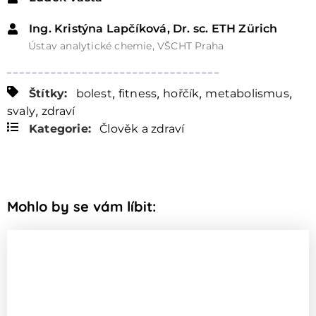
Ing. Kristýna Lapčíková, Dr. sc. ETH Zürich
Ústav analytické chemie, VŠCHT Praha
,
,
,
,
Štítky:
bolest
fitness
hořčík
metabolismus
,
svaly
zdraví
Kategorie:
Člověk a zdraví
Mohlo by se vám líbit: