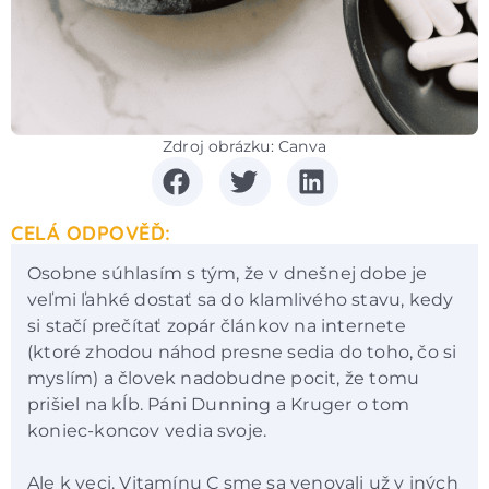
Zdroj obrázku: Canva
CELÁ ODPOVĚĎ:
Osobne súhlasím s tým, že v dnešnej dobe je
veľmi ľahké dostať sa do klamlivého stavu, kedy
si stačí prečítať zopár článkov na internete
(ktoré zhodou náhod presne sedia do toho, čo si
myslím) a človek nadobudne pocit, že tomu
prišiel na kĺb. Páni Dunning a Kruger o tom
koniec-koncov vedia svoje.
Ale k veci. Vitamínu C sme sa venovali už v iných