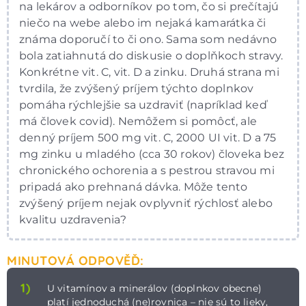
na lekárov a odborníkov po tom, čo si prečítajú
niečo na webe alebo im nejaká kamarátka či
známa doporučí to či ono. Sama som nedávno
bola zatiahnutá do diskusie o doplňkoch stravy.
Konkrétne vit. C, vit. D a zinku. Druhá strana mi
tvrdila, že zvýšený príjem týchto doplnkov
pomáha rýchlejšie sa uzdraviť (napríklad keď
má človek covid). Nemôžem si pomôcť, ale
denný príjem 500 mg vit. C, 2000 UI vit. D a 75
mg zinku u mladého (cca 30 rokov) človeka bez
chronického ochorenia a s pestrou stravou mi
pripadá ako prehnaná dávka. Môže tento
zvýšený príjem nejak ovplyvniť rýchlosť alebo
kvalitu uzdravenia?
MINUTOVÁ ODPOVĚĎ:
1)
U vitamínov a minerálov (doplnkov obecne)
platí jednoduchá (ne)rovnica –⁠ nie sú to lieky,