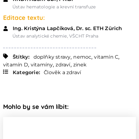
Ústav hematologie a krevní transfuze
Editace textu:
Ing. Kristýna Lapčíková, Dr. sc. ETH Zürich
Ústav analytické chemie, VŠCHT Praha
,
,
,
Štítky:
doplňky stravy
nemoc
vitamín C
,
,
,
vitamín D
vitamíny
zdraví
zinek
Kategorie:
Člověk a zdraví
Mohlo by se vám líbit: