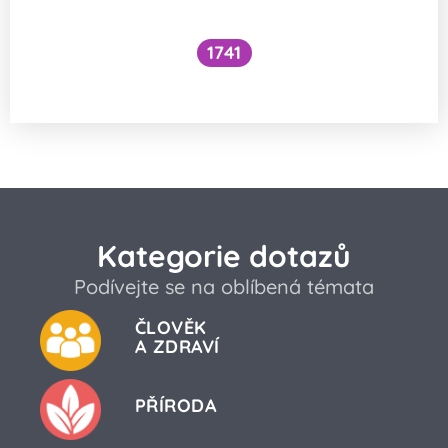
1741
Co je to cefalický inzulínový reflex?
Kategorie dotazů
Podívejte se na oblíbená témata
ČLOVĚK
A ZDRAVÍ
PŘÍRODA