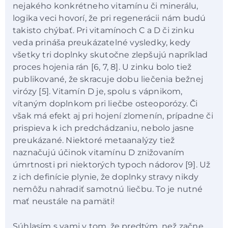
nejakého konkrétneho vitamínu či minerálu,
logika veci hovorí, že pri regenerácii nám budú
takisto chýbať. Pri vitamínoch C a D či zinku
veda prináša preukázatelné vysledky, kedy
všetky tri doplnky skutočne zlepšujú napríklad
proces hojenia rán [6, 7, 8]. U zinku bolo tiež
publikované, že skracuje dobu liečenia bežnej
virózy [5]. Vitamín D je, spolu s vápnikom,
vítaným doplnkom pri liečbe osteoporózy. Či
však má efekt aj pri hojení zlomenín, prípadne či
prispieva k ich predchádzaniu, nebolo jasne
preukázané. Niektoré metaanalýzy tiež
naznačujú účinok vitamínu D znižovaním
úmrtnosti pri niektorých typoch nádorov [9]. Už
z ich definície plynie, že doplnky stravy nikdy
nemôžu nahradiť samotnú liečbu. To je nutné
mať neustále na pamäti!
Súhlasím s vami v tom, že predtým, než začne