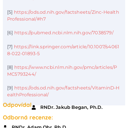
[5]
https://ods.od.nih.gov/factsheets/Zinc-Health
Professional/#h7
[6]
https://pubmed.ncbi.nlm.nih.gov/7038579/
[7]
https://link.springer.com/article/10.1007/s4061
8-022-01893-5
[8]
https://www.ncbi.nlm.nih.gov/pmc/articles/P
MC5793244/
[9]
https://ods.od.nih.gov/factsheets/VitaminD-H
ealthProfessional/
Odpovídal
RNDr. Jakub Began, Ph.D.
Odborná recenze:
RNDr. Adam Obr, Ph.D.