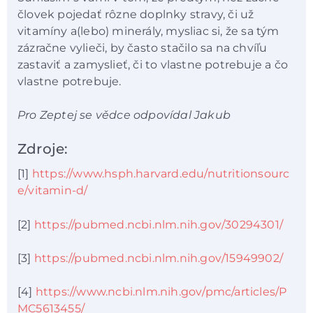
človek pojedať rôzne doplnky stravy, či už
vitamíny a(lebo) minerály, mysliac si, že sa tým
zázračne vylieči, by často stačilo sa na chvíľu
zastaviť a zamyslieť, či to vlastne potrebuje a čo
vlastne potrebuje.
Pro Zeptej se vědce odpovídal Jakub
Zdroje:
[1]
https://www.hsph.harvard.edu/nutritionsourc
e/vitamin-d/
[2]
https://pubmed.ncbi.nlm.nih.gov/30294301/
[3]
https://pubmed.ncbi.nlm.nih.gov/15949902/
[4]
https://www.ncbi.nlm.nih.gov/pmc/articles/P
MC5613455/