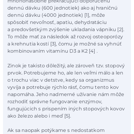
mnohonásobne prekračujúci doporučenú
dennú dávku (600 jednotiek) ako aj hraničnú
dennú dávku (4000 jednotiek) [1], môže
spôsobiť nevoľnosť, apatiu, dehydratáciu
a predovšetkým zvýšenie ukladania vápniku [2].
To môže mať za následok až rozvoj osteoporózy
a krehnutia kostí [3], čomu je možné sa vyhnúť
kombinovaním vitamínu D3 a K2 [4] .
Zinok je takisto dôležitý, ale zároveň tzv. stopový
prvok. Potrebujeme ho, ale len veľmi málo a len
o trochu viac v detstve, kedy sa organizmus
vyvíja a potrebuje rýchlo rásť, čomu tento kov
napomáha. Jeho nadmerné užívanie nám môže
rozhodiť správne fungovanie enzýmov,
fungujúcich s prispením iných stopových kovov
ako železo alebo i meď [5].
Ak sa naopak potýkame s nedostatkom