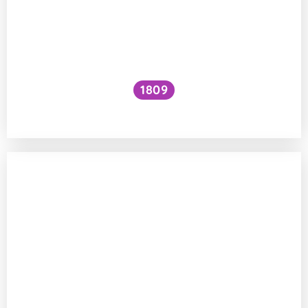
1809
Jak zvýšit VO₂ max?