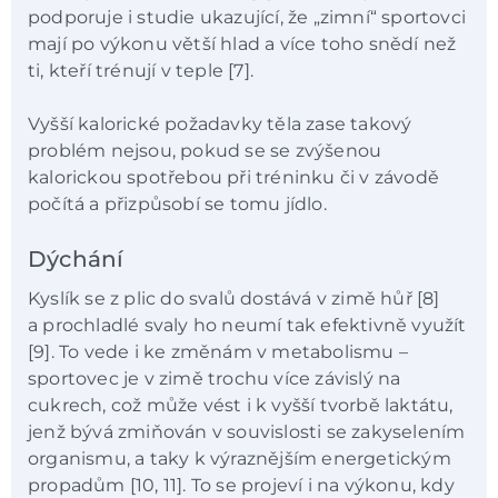
podporuje i studie ukazující, že „zimní“ sportovci
mají po výkonu větší hlad a více toho snědí než
ti, kteří trénují v teple [7].
Vyšší kalorické požadavky těla zase takový
problém nejsou, pokud se se zvýšenou
kalorickou spotřebou při tréninku či v závodě
počítá a přizpůsobí se tomu jídlo.
Dýchání
Kyslík se z plic do svalů dostává v zimě hůř [8]
a prochladlé svaly ho neumí tak efektivně využít
[9]. To vede i ke změnám v metabolismu –
sportovec je v zimě trochu více závislý na
cukrech, což může vést i k vyšší tvorbě laktátu,
jenž bývá zmiňován v souvislosti se zakyselením
organismu, a taky k výraznějším energetickým
propadům [10, 11]. To se projeví i na výkonu, kdy