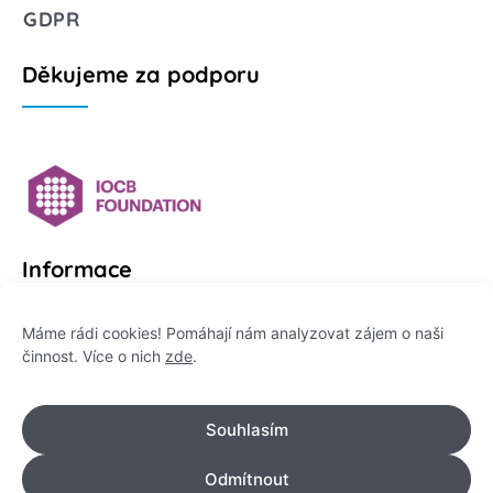
GDPR
Děkujeme za podporu
Informace
Platformu Zeptej se vědce provozuje:
Máme rádi cookies! Pomáhají nám analyzovat zájem o naši
činnost. Více o nich
zde
.
Institut pro komunikaci vědy, z. ú.
IČO: 178 47 389
Souhlasím
Flemingovo náměstí 542/2,
Dejvice, 160 00 Praha 6
Odmítnout