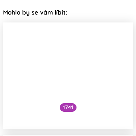
Mohlo by se vám líbit:
1741
Co je to cefalický inzulínový reflex?