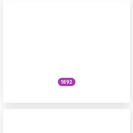
1892
Je kočičí předení dobré pro lidské zdraví?