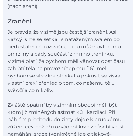
(nachlazení).
Zranění
Je pravda, že v zimě jsou častější zranění. Asi
každý jsme se setkali s nataženým svalem po
nedostatečné rozcvičce – i to může být mimo
omrzliny a pády součástí zimního tréninku.
V zimě platí, že bychom měli věnovat dost času
zahřátí těla na provozní teplotu [16], měli
bychom se vhodně oblékat a pokusit se získat
vlastní praxí přehled o tom, co našemu tělu
svědčí a co nikoliv.
Zvláště opatrní by v zimním období měli být
krom již zmíněných astmatiků i kardiaci. Při
náhlém přechodu do zimy dojde k prudkému
zúžení cév, což při rozvádění krve způsobí větší
namáhání srdce (konkrétně jde o tlakově-