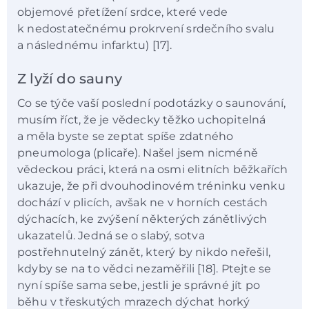
objemové přetížení srdce, které vede
k nedostatečnému prokrvení srdečního svalu
a následnému infarktu) [17].
Z lyží do sauny
Co se týče vaší poslední podotázky o saunování,
musím říct, že je vědecky těžko uchopitelná
a měla byste se zeptat spíše zdatného
pneumologa (plicaře). Našel jsem nicméně
vědeckou práci, která na osmi elitních běžkařích
ukazuje, že při dvouhodinovém tréninku venku
dochází v plicích, avšak ne v horních cestách
dýchacích, ke zvýšení některých zánětlivých
ukazatelů. Jedná se o slabý, sotva
postřehnutelný zánět, který by nikdo neřešil,
kdyby se na to vědci nezaměřili [18]. Ptejte se
nyní spíše sama sebe, jestli je správné jít po
běhu v třeskutých mrazech dýchat horký