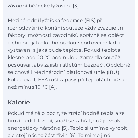
závodní běžecké lyžování [3].
Mezinárodní lyžařská federace (FIS) při
rozhodování o konání soutěže vždy zvažuje tři
faktory: možnosti závodníků správně se obléct
a chránit, jak dlouho budou sportovci chladu
vystaveni a jaká bude teplota. Pokud teplota
klesne pod 20 °C pod nulou, zpravidla soutěž
posouvají, aby zajistili atletům bezpečí. Obdobně
se chová i Mezinárodní biatlonová unie (IBU).
Fotbalová UEFA ruší zápasy při teplotách nižších
než mínus 10 °C [4].
Kalorie
Pokud má tělo pocit, že ztrácí hodně tepla a že
hrozí podchlazení, snaží se zahřát, což je však
energeticky náročné [5]. Teplo si umíme vyrobit,
ale stojí nás to část živin [6]. To mimo jiné