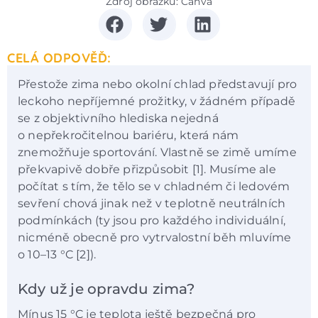
Zdroj obrázku: Canva
CELÁ ODPOVĚĎ:
Přestože zima nebo okolní chlad představují pro
leckoho nepříjemné prožitky, v žádném případě
se z objektivního hlediska nejedná
o nepřekročitelnou bariéru, která nám
znemožňuje sportování. Vlastně se zimě umíme
překvapivě dobře přizpůsobit [1]. Musíme ale
počítat s tím, že tělo se v chladném či ledovém
sevření chová jinak než v teplotně neutrálních
podmínkách (ty jsou pro každého individuální,
nicméně obecně pro vytrvalostní běh mluvíme
o 10–13 °C [2]).
Kdy už je opravdu zima?
Mínus 15 °C je teplota ještě bezpečná pro