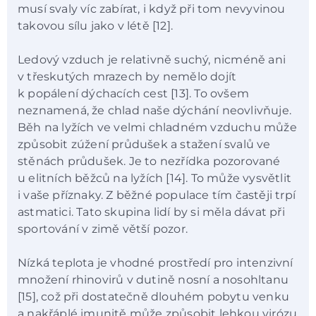
musí svaly víc zabírat, i když při tom nevyvinou
takovou sílu jako v létě [12].
Ledový vzduch je relativně suchý, nicméně ani
v třeskutých mrazech by nemělo dojít
k popálení dýchacích cest [13]. To ovšem
neznamená, že chlad naše dýchání neovlivňuje.
Běh na lyžích ve velmi chladném vzduchu může
způsobit zúžení průdušek a stažení svalů ve
stěnách průdušek. Je to nezřídka pozorované
u elitních běžců na lyžích [14]. To může vysvětlit
i vaše příznaky. Z běžné populace tím častěji trpí
astmatici. Tato skupina lidí by si měla dávat při
sportování v zimě větší pozor.
Nízká teplota je vhodné prostředí pro intenzivní
množení rhinovirů v dutině nosní a nosohltanu
[15], což při dostatečně dlouhém pobytu venku
a nakřáplé imunitě může způsobit lehkou virózu