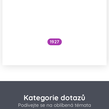
1927
Národní očkovací strategie – je zbytečné
očkovat proti chřipce a Covidu?
Kategorie dotazů
Podívejte se na oblíbená témata