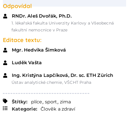
Odpovídal
RNDr. Aleš Dvořák, Ph.D.
1. lékařská fakulta Univerzity Karlovy a Všeobecná
fakultní nemocnice v Praze
Editace textu:
Mgr. Hedvika Šimková
Luděk Vašta
Ing. Kristýna Lapčíková, Dr. sc. ETH Zürich
Ústav analytické chemie, VŠCHT Praha
,
,
Štítky:
plíce
sport
zima
Kategorie:
Člověk a zdraví