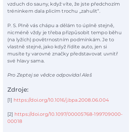
vzduch do sauny, když víte, že jste předchozím
tréninkem dala plicím trochu „zahulit“.
P. S. Plně vás chápu a dělám to úplně stejně,
nicméně vždy je třeba přizpůsobit tempo běhu
(na lyžích) povětrnostním podmínkám. Je to
vlastně stejné, jako když řídíte auto, jen si
musíte ty varovné značky představovat uvnitř
své hlavy sama.
Pro Zeptej se vědce odpovídal Aleš
Zdroje:
[1]
https://doi.org/10.1016/j.bpa.2008.06.004
[2]
https://doi.org/10.1097/00005768-199709000-
00018