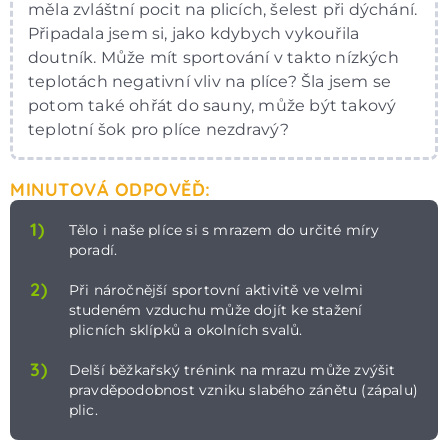
měla zvláštní pocit na plicích, šelest při dýchání.
Připadala jsem si, jako kdybych vykouřila
doutník. Může mít sportování v takto nízkých
teplotách negativní vliv na plíce? Šla jsem se
potom také ohřát do sauny, může být takový
teplotní šok pro plíce nezdravý?
MINUTOVÁ ODPOVĚĎ:
1)
Tělo i naše plíce si s mrazem do určité míry
poradí.
2)
Při náročnější sportovní aktivitě ve velmi
studeném vzduchu může dojít ke stažení
plicních sklípků a okolních svalů.
3)
Delší běžkařský trénink na mrazu může zvýšit
pravděpodobnost vzniku slabého zánětu (zápalu)
plic.