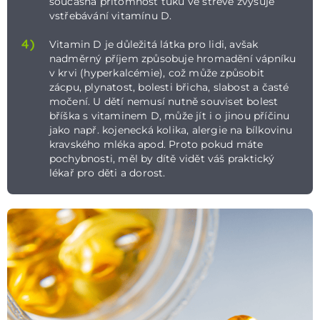
současná přítomnost tuku ve střevě zvyšuje
vstřebávání vitamínu D.
4)
Vitamin D je důležitá látka pro lidi, avšak
nadměrný příjem způsobuje hromadění vápníku
v krvi (hyperkalcémie), což může způsobit
zácpu, plynatost, bolesti břicha, slabost a časté
močení. U dětí nemusí nutně souviset bolest
bříška s vitaminem D, může jít i o jinou příčinu
jako např. kojenecká kolika, alergie na bílkovinu
kravského mléka apod. Proto pokud máte
pochybnosti, měl by dítě vidět váš praktický
lékař pro děti a dorost.