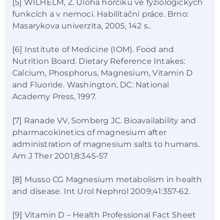
[5] WILHELM, Z. Úloha hořčíku ve fyziologických
funkcích a v nemoci. Habilitační práce. Brno:
Masarykova univerzita, 2005, 142 s..
[6] Institute of Medicine (IOM). Food and
Nutrition Board. Dietary Reference Intakes:
Calcium, Phosphorus, Magnesium, Vitamin D
and Fluoride. Washington, DC: National
Academy Press, 1997.
[7] Ranade VV, Somberg JC. Bioavailability and
pharmacokinetics of magnesium after
administration of magnesium salts to humans.
Am J Ther 2001;8:345-57
[8] Musso CG Magnesium metabolism in health
and disease. Int Urol Nephrol 2009;41:357-62.
[9] Vitamin D – Health Professional Fact Sheet