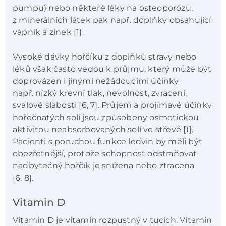
pumpu) nebo některé léky na osteoporózu,
z minerálních látek pak např. doplňky obsahující
vápník a zinek [1].
Vysoké dávky hořčíku z doplňků stravy nebo
léků však často vedou k průjmu, který může být
doprovázen i jinými nežádoucími účinky
např. nízký krevní tlak, nevolnost, zvracení,
svalové slabosti [6, 7]. Průjem a projímavé účinky
hořečnatých solí jsou způsobeny osmotickou
aktivitou neabsorbovaných solí ve střevě [1].
Pacienti s poruchou funkce ledvin by měli být
obezřetnější, protože schopnost odstraňovat
nadbytečný hořčík je snížena nebo ztracena
[6, 8].
Vitamin D
Vitamin D je vitamín rozpustný v tucích. Vitamin