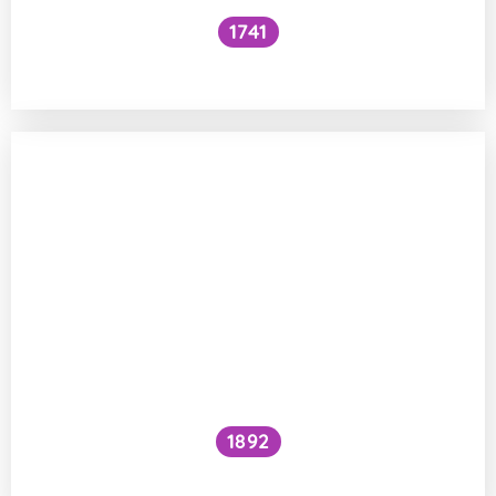
1741
Co je to cefalický inzulínový reflex?
1892
Je kočičí předení dobré pro lidské zdraví?