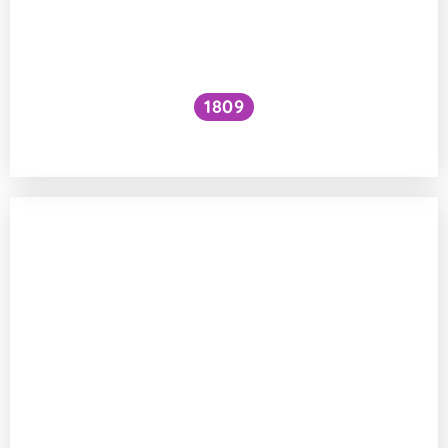
1809
Jak zvýšit VO₂ max?