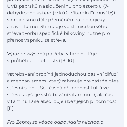
UVB paprsků na sloučeninu cholesterolu (7-
dehydrocholesterol) v kůži. Vitamin D musí být
v organismu dále přeměněn na biologicky
aktivní formu. Stimuluje ve sliznici tenkého
střeva tvorbu specifické bílkoviny, nutné pro
přenos vápníku ze střeva.
Výrazně zvýšená potřeba vitaminu D je
v průběhu těhotenství [9, 10].
Vstřebávání probíhá jednoduchou pasivní difuzí
a mechanismem, který zahrnuje prenášače přes
střevní stěnu. Současná přítomnost tuků ve
střevě zvyšuje vstřebávání vitaminu D, ale část
vitaminu D se absorbuje i bez jejich přítomnosti
[11].
Pro Zeptej se vědce odpovídala Michaela