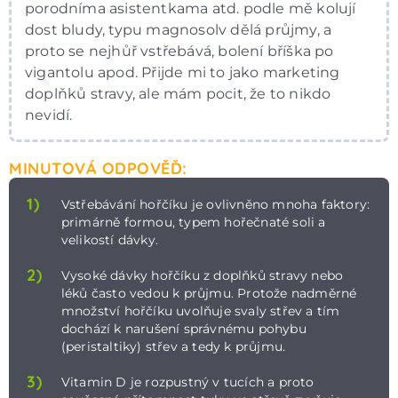
porodníma asistentkama atd. podle mě kolují
dost bludy, typu magnosolv dělá průjmy, a
proto se nejhůř vstřebává, bolení bříška po
vigantolu apod. Přijde mi to jako marketing
doplňků stravy, ale mám pocit, že to nikdo
nevidí.
MINUTOVÁ ODPOVĚĎ:
1)
Vstřebávání hořčíku je ovlivněno mnoha faktory:
primárně formou, typem hořečnaté soli a
velikostí dávky.
2)
Vysoké dávky hořčíku z doplňků stravy nebo
léků často vedou k průjmu. Protože nadměrné
množství hořčíku uvolňuje svaly střev a tím
dochází k narušení správnému pohybu
(peristaltiky) střev a tedy k průjmu.
3)
Vitamin D je rozpustný v tucích a proto