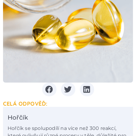
CELÁ ODPOVĚĎ:
Hořčík
Hořčík se spolupodílí na více než 300 reakcí,
které ovlivňují různé procesy v těle, důležité pro