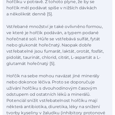
hořčíku v potravě. Z tohoto plyne, že by se
hořčík měl podávat spíše v nižších dávkách
a několikrát denně [5].
Vstřebané množství je také ovlivněno formou,
ve které je hořčík podáván, a typem podané
hořečnaté soli. Hůře se vstřebává sulfát, fytát
nebo glukonát hořečnatý. Naopak dobře
vstřebatelné jsou fumarát, laktát, orotát, fosfát,
pidolát, taurinát, chlorid, citrát, L-aspartát a L-
glutamát hořečnatý [5].
Hořčík na sebe mohou navázat jiné minerály
nebo dokonce léčiva. Proto se doporučuje
užívání hořčíku s dvouhodinovým časovým
odstupem od ostatních léků a minerálů.
Potenciál snížit vstřebatelnost hořčíku mají
některá antibiotika, diuretika, léky na snížení
tvorby kyseliny v žaludku (inhibitory protonové