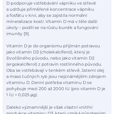
D podporuje vstřebávání vápníku ve střevě
a udržuje přiměřené koncentrace vápníku
a fosfátu v krvi, aby se zajistila normální
mineralizace kostí. Vitamin D má v těle další
úkoly – podílí se na růstu buněk a fungování
imunity [9].
Vitamin D je do organismu přijímán potravou
jako vitamin D3 (cholekalciferol), který je
živočišného původu, nebo jako vitamin D2
(ergokalciferol) z potravin rostlinného původu.
Oba se vstřebávají v tenkém střevě. Jaterní olej
a maso tučných ryb jsou nejznámějším zdrojem
vitaminu D. Denní potřeba vitaminu D se
pohybuje mezi 200 až 2000 IU (pro vitamin D je
1 IU = 0,025 μg).
Daleko významnější je však vlastní vnitřní
produkce vitaminu D3, který vzniká působením