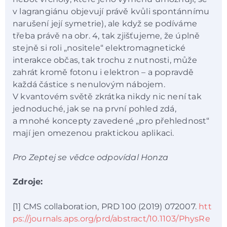
v lagrangiánu objevují právě kvůli spontánnímu
narušení její symetrie), ale když se podíváme
třeba právě na obr. 4, tak zjišťujeme, že úplně
stejně si roli „nositele“ elektromagnetické
interakce občas, tak trochu z nutnosti, může
zahrát kromě fotonu i elektron – a popravdě
každá částice s nenulovým nábojem.
V kvantovém světě zkrátka nikdy nic není tak
jednoduché, jak se na první pohled zdá,
a mnohé koncepty zavedené „pro přehlednost“
mají jen omezenou praktickou aplikaci.
Pro Zeptej se vědce odpovídal Honza
Zdroje:
[1] CMS collaboration, PRD 100 (2019) 072007.
htt
ps://journals.aps.org/prd/abstract/10.1103/PhysRe