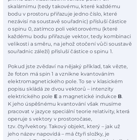
skalárnímu (tedy takovému, které každému
bodu v prostoru přiřazuje jedno číslo, které
nezávisí na soustavě souřadnic) přísluší částice
o spinu 0, zatímco poli vektorovému (které
každému bodu přiřazuje vektor, tedy kombinaci
velikosti a směru, na jehož otočení vůči soustavě
souřadnic záleží) přísluší částice o spinu 1.
Pokud jste zvědaví na nějaký příklad, tak vězte,
že foton má spin 1 a vznikne kvantováním
elektromagnetického pole. To se v klasickém
popisu skládá ze dvou vektorů – intenzity
elektrického pole
E
a magnetické indukce
B
.
K jeho úspěšnému kvantování však musíme
pracovat v jazyce speciální teorie relativity, která
operuje s vektory v prostoročase,
tzv. čtyřvektory. Takový objekt, který – jak už
jeho název napovídá – má čtyři složky, je