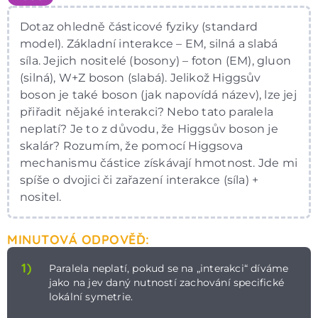
Dotaz ohledně částicové fyziky (standard
model). Základní interakce – EM, silná a slabá
síla. Jejich nositelé (bosony) – foton (EM), gluon
(silná), W+Z boson (slabá). Jelikož Higgsův
boson je také boson (jak napovídá název), lze jej
přiřadit nějaké interakci? Nebo tato paralela
neplatí? Je to z důvodu, že Higgsův boson je
skalár? Rozumím, že pomocí Higgsova
mechanismu částice získávají hmotnost. Jde mi
spíše o dvojici či zařazení interakce (síla) +
nositel.
MINUTOVÁ ODPOVĚĎ:
1)
Paralela neplatí, pokud se na „interakci“ díváme
jako na jev daný nutností zachování specifické
lokální symetrie.