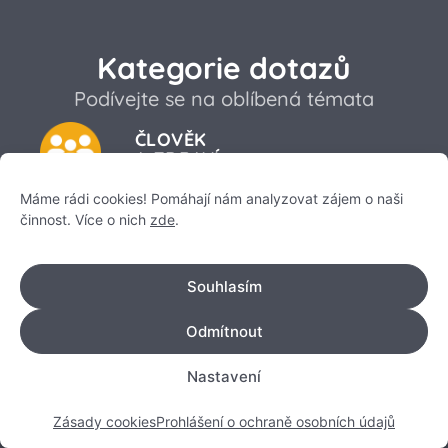
Kategorie dotazů
Podívejte se na oblíbená témata
ČLOVĚK
A ZDRAVÍ
Máme rádi cookies! Pomáhají nám analyzovat zájem o naši
PŘÍRODA
činnost. Více o nich
zde
.
FYZIKA A CHEMIE
Souhlasím
Odmítnout
SPOLEČNOST
Nastavení
ŽIVOTNÍ PROSTŘEDÍ
Zásady cookies
Prohlášení o ochraně osobních údajů