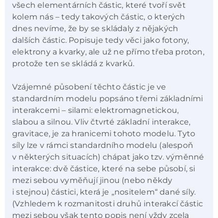
všech elementárních částic, které tvoří svět
kolem nás – tedy takových částic, o kterých
dnes nevíme, že by se skládaly z nějakých
dalších částic. Popisuje tedy věci jako fotony,
elektrony a kvarky, ale už ne přímo třeba proton,
protože ten se skládá z kvarků.
Vzájemné působení těchto částic je ve
standardním modelu popsáno třemi základními
interakcemi – silami: elektromagnetickou,
slabou a silnou. Vliv čtvrté základní interakce,
gravitace, je za hranicemi tohoto modelu. Tyto
síly lze v rámci standardního modelu (alespoň
v některých situacích) chápat jako tzv. výměnné
interakce: dvě částice, které na sebe působí, si
mezi sebou vyměňují jinou (nebo někdy
i stejnou) částici, která je „nositelem“ dané síly.
(Vzhledem k rozmanitosti druhů interakcí částic
mezi sebou však tento popis není vždy zcela