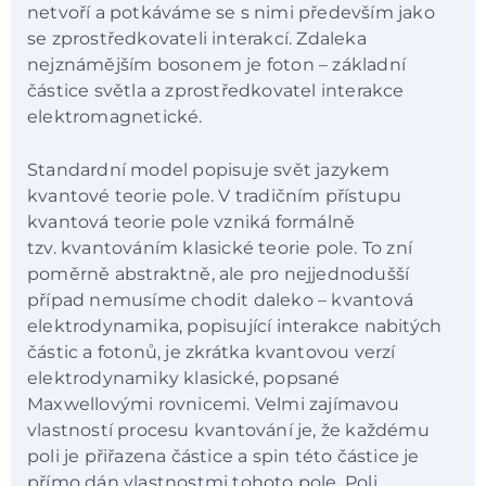
netvoří a potkáváme se s nimi především jako
se zprostředkovateli interakcí. Zdaleka
nejznámějším bosonem je foton – základní
částice světla a zprostředkovatel interakce
elektromagnetické.
Standardní model popisuje svět jazykem
kvantové teorie pole. V tradičním přístupu
kvantová teorie pole vzniká formálně
tzv. kvantováním klasické teorie pole. To zní
poměrně abstraktně, ale pro nejjednodušší
případ nemusíme chodit daleko – kvantová
elektrodynamika, popisující interakce nabitých
částic a fotonů, je zkrátka kvantovou verzí
elektrodynamiky klasické, popsané
Maxwellovými rovnicemi. Velmi zajímavou
vlastností procesu kvantování je, že každému
poli je přiřazena částice a spin této částice je
přímo dán vlastnostmi tohoto pole. Poli