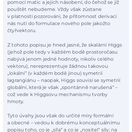
pomocí matic a jejich násobení, do čehož se již
pouštět nebudeme. Vždy však zůstane
v platnosti pozorování, že přítomnost derivací
nás nutí do formulace nového pole jakožto
čtyřvektoru.
Z tohoto popisu je hned jasné, že skalární Higgs
(jehož pole tedy v každém bodě prostoročasu
nabývá jenom jedné hodnoty, nikoliv celého
vektoru), nereprezentuje žádnou takovou
„lokální“ (v každém bodě jinou) symetrii
lagrangiánu – naopak, Higgs souvisí se symetrií
globální, která je však „spontánně narušená“ –
což vede k Higgsovu mechanismu tvorby
hmoty.
Tyto úvahy jsou však do určité míry formální
a obecné – vedou k dobrému konceptuálnímu
popisu toho, co je „síla“ a co je „nositel“ síly; na