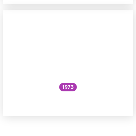
1973
Snížilo by vytažení všech lodí hladinu
oceánů?