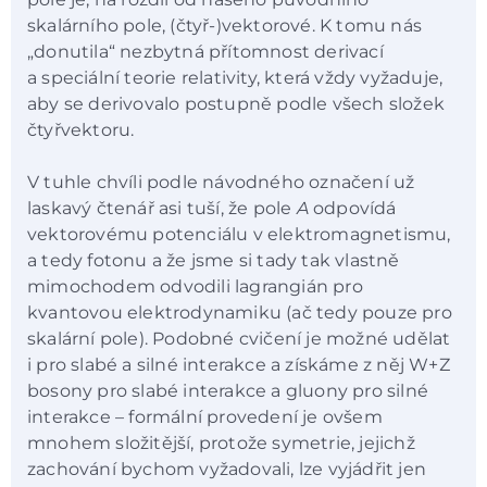
skalárního pole, (čtyř-)vektorové. K tomu nás
„donutila“ nezbytná přítomnost derivací
a speciální teorie relativity, která vždy vyžaduje,
aby se derivovalo postupně podle všech složek
čtyřvektoru.
V tuhle chvíli podle návodného označení už
laskavý čtenář asi tuší, že pole
A
odpovídá
vektorovému potenciálu v elektromagnetismu,
a tedy fotonu a že jsme si tady tak vlastně
mimochodem odvodili lagrangián pro
kvantovou elektrodynamiku (ač tedy pouze pro
skalární pole). Podobné cvičení je možné udělat
i pro slabé a silné interakce a získáme z něj W+Z
bosony pro slabé interakce a gluony pro silné
interakce – formální provedení je ovšem
mnohem složitější, protože symetrie, jejichž
zachování bychom vyžadovali, lze vyjádřit jen