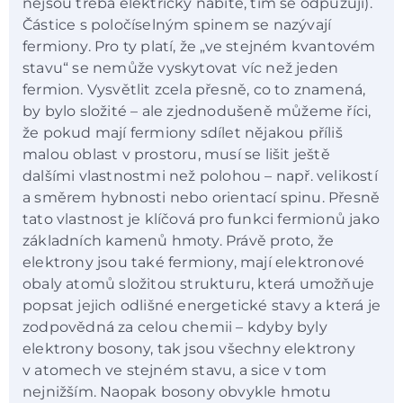
nejsou třeba elektricky nabité, tím se odpuzují).
Částice s poločíselným spinem se nazývají
fermiony. Pro ty platí, že „ve stejném kvantovém
stavu“ se nemůže vyskytovat víc než jeden
fermion. Vysvětlit zcela přesně, co to znamená,
by bylo složité – ale zjednodušeně můžeme říci,
že pokud mají fermiony sdílet nějakou příliš
malou oblast v prostoru, musí se lišit ještě
dalšími vlastnostmi než polohou – např. velikostí
a směrem hybnosti nebo orientací spinu. Přesně
tato vlastnost je klíčová pro funkci fermionů jako
základních kamenů hmoty. Právě proto, že
elektrony jsou také fermiony, mají elektronové
obaly atomů složitou strukturu, která umožňuje
popsat jejich odlišné energetické stavy a která je
zodpovědná za celou chemii – kdyby byly
elektrony bosony, tak jsou všechny elektrony
v atomech ve stejném stavu, a sice v tom
nejnižším. Naopak bosony obvykle hmotu