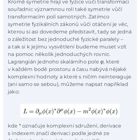
Kromě symetrie hrají ve fyzice vůči transformaci
souřadnic významnou roli také symetrie vůči
transformacím polí samotných. Zatímco
symetrie fyzikálních zákonů vůči otáčení je věc,
kterou si asi dovedeme představit, tady se jedná
o záležitost bez jednoduché fyzické paralely –
a tak si k jejímu vysvětlení budeme muset vzít
na pomoc několik jednoduchých rovnic.
Lagrangián jednoho skalárního pole
φ
, které
v každém bodě prostoru a času nabývá nějaké
komplexní hodnoty a které s ničím neinteraguje
(ani samo se sebou), můžeme napsat například
jako:
kde * označuje komplexní sdružení, derivace
s indexem značí derivaci podle jedné ze