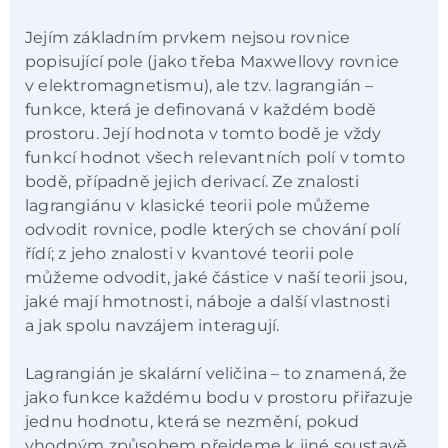
Jejím základním prvkem nejsou rovnice
popisující pole (jako třeba Maxwellovy rovnice
v elektromagnetismu), ale tzv. lagrangián –
funkce, která je definovaná v každém bodě
prostoru. Její hodnota v tomto bodě je vždy
funkcí hodnot všech relevantních polí v tomto
bodě, případně jejich derivací. Ze znalosti
lagrangiánu v klasické teorii pole můžeme
odvodit rovnice, podle kterých se chování polí
řídí; z jeho znalosti v kvantové teorii pole
můžeme odvodit, jaké částice v naší teorii jsou,
jaké mají hmotnosti, náboje a další vlastnosti
a jak spolu navzájem interagují.
Lagrangián je skalární veličina – to znamená, že
jako funkce každému bodu v prostoru přiřazuje
jednu hodnotu, která se nezmění, pokud
vhodným způsobem přejdeme k jiné soustavě