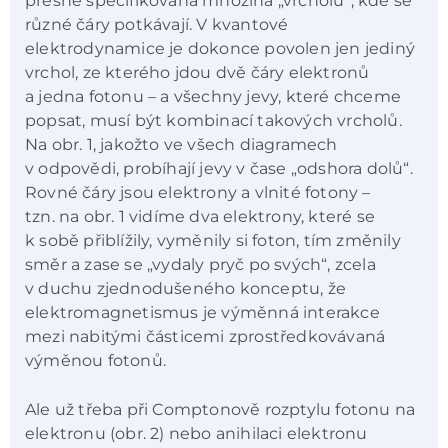
přesně specifikovaná množina „vrcholů“, kde se
různé čáry potkávají. V kvantové
elektrodynamice je dokonce povolen jen jediný
vrchol, ze kterého jdou dvě čáry elektronů
a jedna fotonu – a všechny jevy, které chceme
popsat, musí být kombinací takových vrcholů.
Na obr. 1, jakožto ve všech diagramech
v odpovědi, probíhají jevy v čase „odshora dolů“.
Rovné čáry jsou elektrony a vlnité fotony –
tzn. na obr. 1 vidíme dva elektrony, které se
k sobě přiblížily, vyměnily si foton, tím změnily
směr a zase se „vydaly pryč po svých“, zcela
v duchu zjednodušeného konceptu, že
elektromagnetismus je výměnná interakce
mezi nabitými částicemi zprostředkovávaná
výměnou fotonů.
Ale už třeba při Comptonově rozptylu fotonu na
elektronu (obr. 2) nebo anihilaci elektronu