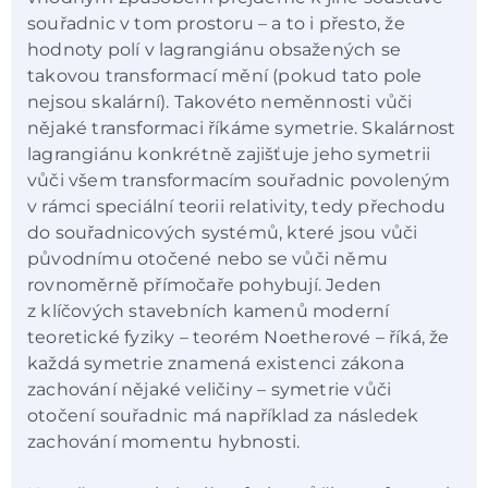
souřadnic v tom prostoru – a to i přesto, že
hodnoty polí v lagrangiánu obsažených se
takovou transformací mění (pokud tato pole
nejsou skalární). Takovéto neměnnosti vůči
nějaké transformaci říkáme symetrie. Skalárnost
lagrangiánu konkrétně zajišťuje jeho symetrii
vůči všem transformacím souřadnic povoleným
v rámci speciální teorii relativity, tedy přechodu
do souřadnicových systémů, které jsou vůči
původnímu otočené nebo se vůči němu
rovnoměrně přímočaře pohybují. Jeden
z klíčových stavebních kamenů moderní
teoretické fyziky – teorém Noetherové – říká, že
každá symetrie znamená existenci zákona
zachování nějaké veličiny – symetrie vůči
otočení souřadnic má například za následek
zachování momentu hybnosti.