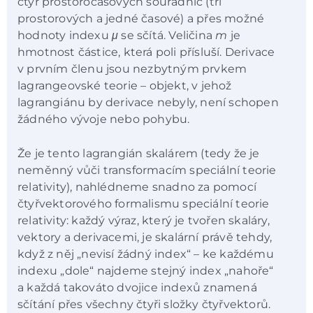
čtyř prostoročasových souřadnic (tří
prostorových a jedné časové) a přes možné
hodnoty indexu
μ
se sčítá. Veličina
m
je
hmotnost částice, která poli přísluší. Derivace
v prvním členu jsou nezbytným prvkem
lagrangeovské teorie – objekt, v jehož
lagrangiánu by derivace nebyly, není schopen
žádného vývoje nebo pohybu.
Že je tento lagrangián skalárem (tedy že je
neměnný vůči transformacím speciální teorie
relativity), nahlédneme snadno za pomocí
čtyřvektorového formalismu speciální teorie
relativity: každý výraz, který je tvořen skaláry,
vektory a derivacemi, je skalární právě tehdy,
když z něj „nevisí žádný index“ – ke každému
indexu „dole“ najdeme stejný index „nahoře“
a každá takováto dvojice indexů znamená
sčítání přes všechny čtyři složky čtyřvektorů.