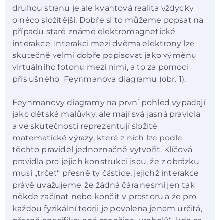
druhou stranu je ale kvantová realita vždycky
o něco složitější. Dobře si to můžeme popsat na
případu staré známé elektromagnetické
interakce. Interakci mezi dvěma elektrony lze
skutečně velmi dobře popisovat jako výměnu
virtuálního fotonu mezi nimi, a to za pomoci
příslušného Feynmanova diagramu (obr. 1).
Feynmanovy diagramy na první pohled vypadají
jako dětské malůvky, ale mají svá jasná pravidla
a ve skutečnosti reprezentují složité
matematické výrazy, které z nich lze podle
těchto pravidel jednoznačně vytvořit. Klíčová
pravidla pro jejich konstrukci jsou, že z obrázku
musí „trčet“ přesně ty částice, jejichž interakce
právě uvažujeme, že žádná čára nesmí jen tak
někde začínat nebo končit v prostoru a že pro
každou fyzikální teorii je povolena jenom určitá,