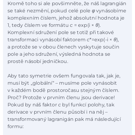
Kromě toho si ale povšimněte, že náš lagrangián
se také nezmění, pokud celé pole
φ
vynásobíme
komplexním číslem, jehož absolutní hodnota je
1, tedy číslem ve formátu
c
= exp(i ×
θ
).
Komplexní sdružení pole se totiž při takové
transformaci vynásobí faktorem
c
*=exp(-i ×
θ
),
a protože se v obou členech vyskytuje součin
pole a jeho sdružení, výsledná hodnota se
prostě násobí jedničkou.
Aby tato symetrie ovšem fungovala tak, jak je,
musí být „globální“ – musíme pole vynásobit
v každém bodě prostoročasu stejným číslem.
Proč? Protože v prvním členu jsou derivace!
Pokud by náš faktor
c
byl funkcí polohy, tak
derivace v prvním členu působí i na něj –
transformovaný lagranigán pak má následující
formu: