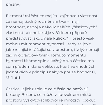
přesný.)
Elementární částice mají tu zajímavou vlastnost,
že nemají žádný rozměr ani tvar – mají
hmotnost, náboj a několik dalších „částicových“
vlastností, ale nelze si je v žádném případě
představovat jako „malé kuličky“. I přesto však
mohou mít moment hybnosti – tedy se jevit
jako rotující (otáčející se v prostoru; i když nemají
žádný opravdový tvar!). Tomuto momentu
hybnosti říkáme spin a každý druh částice má
spin předem dané velikosti, která ve vhodných
jednotkách v principu nabývá pouze hodnot 0,
½, 1 atd.
Částice, jejichž spin je celé číslo, se nazývají
bosony. Bosonů se může v libovolném místě
prostoru vyskytovat libovolné množství (pokud