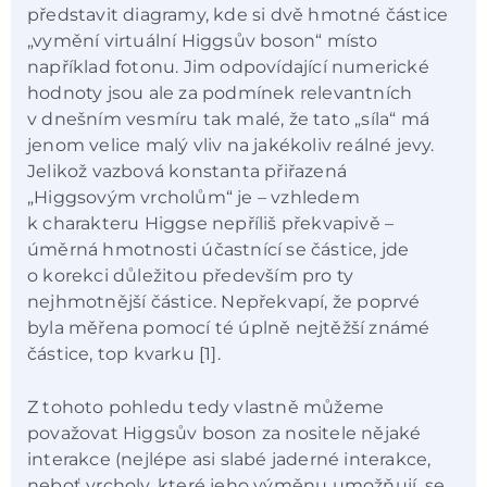
představit diagramy, kde si dvě hmotné částice
„vymění virtuální Higgsův boson“ místo
například fotonu. Jim odpovídající numerické
hodnoty jsou ale za podmínek relevantních
v dnešním vesmíru tak malé, že tato „síla“ má
jenom velice malý vliv na jakékoliv reálné jevy.
Jelikož vazbová konstanta přiřazená
„Higgsovým vrcholům“ je – vzhledem
k charakteru Higgse nepříliš překvapivě –
úměrná hmotnosti účastnící se částice, jde
o korekci důležitou především pro ty
nejhmotnější částice. Nepřekvapí, že poprvé
byla měřena pomocí té úplně nejtěžší známé
částice, top kvarku [1].
Z tohoto pohledu tedy vlastně můžeme
považovat Higgsův boson za nositele nějaké
interakce (nejlépe asi slabé jaderné interakce,
neboť vrcholy, které jeho výměnu umožňují, se