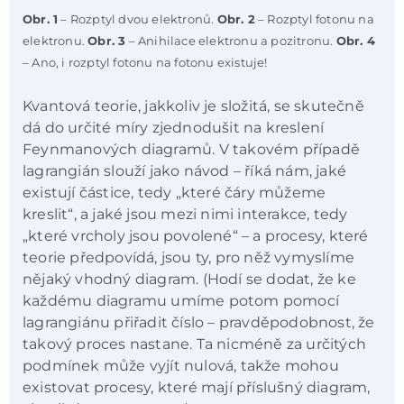
Obr. 1
– Rozptyl dvou elektronů.
Obr. 2
– Rozptyl fotonu na
elektronu.
Obr. 3
– Anihilace elektronu a pozitronu.
Obr. 4
– Ano, i rozptyl fotonu na fotonu existuje!
Kvantová teorie, jakkoliv je složitá, se skutečně
dá do určité míry zjednodušit na kreslení
Feynmanových diagramů. V takovém případě
lagrangián slouží jako návod – říká nám, jaké
existují částice, tedy „které čáry můžeme
kreslit“, a jaké jsou mezi nimi interakce, tedy
„které vrcholy jsou povolené“ – a procesy, které
teorie předpovídá, jsou ty, pro něž vymyslíme
nějaký vhodný diagram. (Hodí se dodat, že ke
každému diagramu umíme potom pomocí
lagrangiánu přiřadit číslo – pravděpodobnost, že
takový proces nastane. Ta nicméně za určitých
podmínek může vyjít nulová, takže mohou
existovat procesy, které mají příslušný diagram,