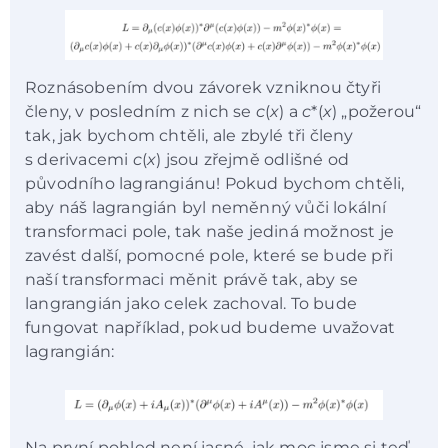
Roznásobením dvou závorek vzniknou čtyři
členy, v posledním z nich se
c
(
x
) a
c
*(
x
) „požerou“
tak, jak bychom chtěli, ale zbylé tři členy
s derivacemi
c
(
x
) jsou zřejmě odlišné od
původního lagrangiánu! Pokud bychom chtěli,
aby náš lagrangián byl neměnný vůči lokální
transformaci pole, tak naše jediná možnost je
zavést další, pomocné pole, které se bude při
naší transformaci měnit právě tak, aby se
langrangián jako celek zachoval. To bude
fungovat například, pokud budeme uvažovat
lagrangián:
Na první pohled není jasné, jak moc jsme si teď