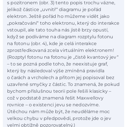
s pozitronem (obr. 3) tento popis trochu vázne,
jelikož částice „uvnitř“ diagramu je pořád
elektron. Ještě pořád ho můžeme vidět jako
„pokračování“ toho elektronu, který do interakce
vstoupil, ale tato touha nás jistě brzy opustí,
když se podíváme na diagram rozptylu fotonu
na fotonu (obr. 4), kde je celá interakce
zprostředkovaná zcela virtuálním elektronem!
(Rozptyl fotonu na fotonu je „čistě kvantový jev“
– to se pozná podle toho, že neexistuje graf,
který by následoval výše zmíněná pravidla
o čarách a vrcholech a přitom jej popisoval bez
uzavřené smyčky z částic. To znamená, že pokud
bychom příslušnou teorii pole řešili klasicky –
což v podstatě znamená řešit Maxwellovy
rovnice – o existenci jevu se nedozvíme.
Útěchou nám může být, že neuděláme moc
velkou chybu v předpovědi, protože jde o jev
velmi obtížně pozorovatelný.)