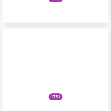
Funguje šlehání sněhu z bílků na jiném
principu než šlehačka?
1731
Voní mraky?