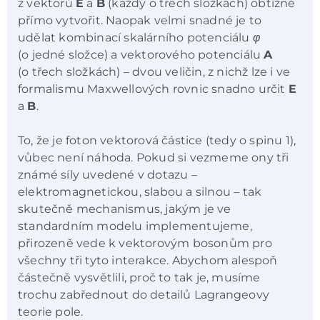
z vektorů
E
a
B
(každý o třech složkách) obtížné
přímo vytvořit. Naopak velmi snadné je to
udělat kombinací skalárního potenciálu
φ
(o jedné složce) a vektorového potenciálu
A
(o třech složkách) – dvou veličin, z nichž lze i ve
formalismu Maxwellových rovnic snadno určit
E
a
B
.
To, že je foton vektorová částice (tedy o spinu 1),
vůbec není náhoda. Pokud si vezmeme ony tři
známé síly uvedené v dotazu –
elektromagnetickou, slabou a silnou – tak
skutečně mechanismus, jakým je ve
standardním modelu implementujeme,
přirozeně vede k vektorovým bosonům pro
všechny tři tyto interakce. Abychom alespoň
částečně vysvětlili, proč to tak je, musíme
trochu zabřednout do detailů Lagrangeovy
teorie pole.