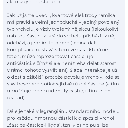
ale nikdy nenastanou.)
Jak už jsme uvedli, kvantová elektrodynamika
má pravidla velmi jednoduchá – jediný povolený
typ vrcholu je vždy tvořený nějakou (jakoukoliv)
nabitou částicí, která do vrcholu přichází i z něj
odchází, a jedním fotonem (jediná další
komplikace nastává v tom, že čára, která není
foton, může reprezentovat částici i její
antičástici, s čímž si ale není třeba dělat starosti
v rámci tohoto vysvětlení). Slabá interakce je už
o dost složitější, protože povoluje vrcholy, kde se
s W bosonem potkávají dvě různé částice (a tím
umožňuje změnu identity částic, a tím jejich
rozpad).
Dále je také v lagrangiánu standardního modelu
pro každou hmotnou částici k dispozici vrchol
„částice-částice-Higgs“, tzn. v principu si lze