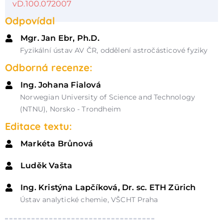
vD.100.072007
Odpovídal
Mgr. Jan Ebr, Ph.D.
Fyzikální ústav AV ČR, oddělení astročásticové fyziky
Odborná recenze:
Ing. Johana Fialová
Norwegian University of Science and Technology
(NTNU), Norsko - Trondheim
Editace textu:
Markéta Brůnová
Luděk Vašta
Ing. Kristýna Lapčíková, Dr. sc. ETH Zürich
Ústav analytické chemie, VŠCHT Praha