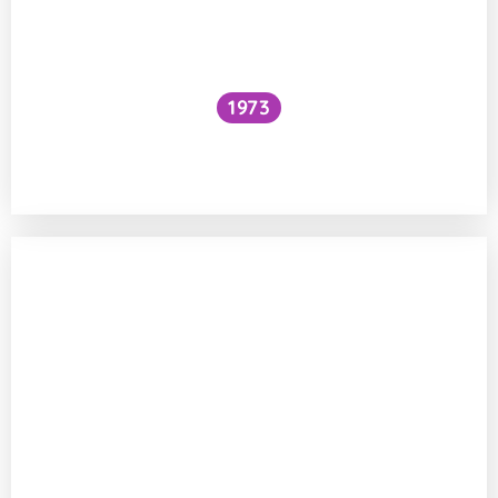
1973
Snížilo by vytažení všech lodí hladinu
oceánů?