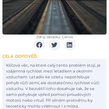
Zdroj obrázku: Canva
CELÁ ODPOVĚĎ:
Klíčová věc, na které celý tento problém stojí, je
vzájemná rychlost mezi letadlem a okolním
vzduchem. Letadlo ke vzletu nepotřebuje
pohyb vůči zemi, ale dostatečnou rychlost vůči
vzduchu. V bezvětří toho dosahuje tak, že se
samo pohybuje vpřed pomocí proudových
motorů nebo vrtulí. Při silném protivětru by
teoreticky mohlo vzlétnout i z místa.