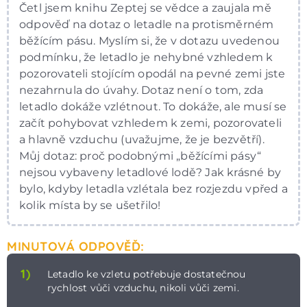
Četl jsem knihu Zeptej se vědce a zaujala mě
odpověď na dotaz o letadle na protisměrném
běžícím pásu. Myslím si, že v dotazu uvedenou
podmínku, že letadlo je nehybné vzhledem k
pozorovateli stojícím opodál na pevné zemi jste
nezahrnula do úvahy. Dotaz není o tom, zda
letadlo dokáže vzlétnout. To dokáže, ale musí se
začít pohybovat vzhledem k zemi, pozorovateli
a hlavně vzduchu (uvažujme, že je bezvětří).
Můj dotaz: proč podobnými „běžícími pásy“
nejsou vybaveny letadlové lodě? Jak krásné by
bylo, kdyby letadla vzlétala bez rozjezdu vpřed a
kolik místa by se ušetřilo!
MINUTOVÁ ODPOVĚĎ:
1)
Letadlo ke vzletu potřebuje dostatečnou
rychlost vůči vzduchu, nikoli vůči zemi.