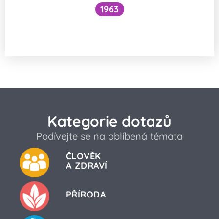
1963
Proč je voda pod vodopádem studenější
než nad ním?
Kategorie dotazů
Podívejte se na oblíbená témata
ČLOVĚK
A ZDRAVÍ
PŘÍRODA