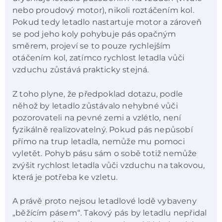
nebo proudový motor), nikoli roztáčením kol.
Pokud tedy letadlo nastartuje motor a zároveň
se pod jeho koly pohybuje pás opačným
směrem, projeví se to pouze rychlejším
otáčením kol, zatímco rychlost letadla vůči
vzduchu zůstává prakticky stejná.
Z toho plyne, že předpoklad dotazu, podle
něhož by letadlo zůstávalo nehybné vůči
pozorovateli na pevné zemi a vzlétlo, není
fyzikálně realizovatelný. Pokud pás nepůsobí
přímo na trup letadla, nemůže mu pomoci
vyletět. Pohyb pásu sám o sobě totiž nemůže
zvýšit rychlost letadla vůči vzduchu na takovou,
která je potřeba ke vzletu.
A právě proto nejsou letadlové lodě vybaveny
„běžícím pásem“. Takový pás by letadlu nepřidal