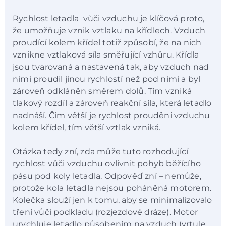
Rychlost letadla vůči vzduchu je klíčová proto,
že umožňuje vznik vztlaku na křídlech. Vzduch
proudící kolem křídel totiž způsobí, že na nich
vznikne vztlaková síla směřující vzhůru. Křídla
jsou tvarovaná a nastavená tak, aby vzduch nad
nimi proudil jinou rychlostí než pod nimi a byl
zároveň odkláněn směrem dolů. Tím vzniká
tlakový rozdíl a zároveň reakční síla, která letadlo
nadnáší. Čím větší je rychlost proudění vzduchu
kolem křídel, tím větší vztlak vzniká.
Otázka tedy zní, zda může tuto rozhodující
rychlost vůči vzduchu ovlivnit pohyb běžícího
pásu pod koly letadla. Odpověď zní – nemůže,
protože kola letadla nejsou poháněná motorem.
Kolečka slouží jen k tomu, aby se minimalizovalo
tření vůči podkladu (rozjezdové dráze). Motor
urychluje letadlo působením na vzduch (vrtule