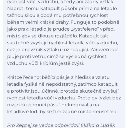
rychlost vůči vzduchu, a tedy ani žádný vztlak.
Naproti tomu katapult působí přímo na letadlo
tažnou silou a dodá mu potřebnou rychlost
během velmi krátké dráhy. Funguje to podobně
jako prak: letadlo je prudce „vystřeleno“ vpřed,
místo aby se dlouze rozjíždělo. Katapult tak
skutečně zvyšuje rychlost letadla vůči vzduchu,
což je pro vznik vztlaku rozhodující. Zároveň loď
pluje proti větru, čímž se výsledná rychlost
vzduchu vůči křídlům ještě zvýší.
Krátce řečeno: běžící pás je z hlediska vzletu
letadla fyzikálně nepodstatný, zatímco katapult
a protivítr jsou účinné, protože skutečně zvyšují
rychlost letadla vůči vzduchu. Proto by „vzlet bez
rozjezdu pomocí pásu“ nefungoval a na
letadlové lodi by se tím žádné místo neušetřilo.
Pro Zeptej se vědce odpovídali Eliška a Luděk