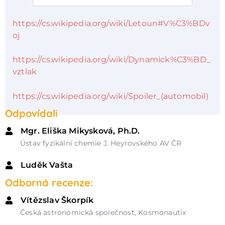
https://cs.wikipedia.org/wiki/Letoun#V%C3%BDv
oj
https://cs.wikipedia.org/wiki/Dynamick%C3%BD_
vztlak
https://cs.wikipedia.org/wiki/Spoiler_(automobil)
Odpovídali
Mgr. Eliška Mikysková, Ph.D.
Ústav fyzikální chemie J. Heyrovského AV ČR
Luděk Vašta
Odborná recenze:
Vítězslav Škorpík
Česká astronomická společnost, Kosmonautix