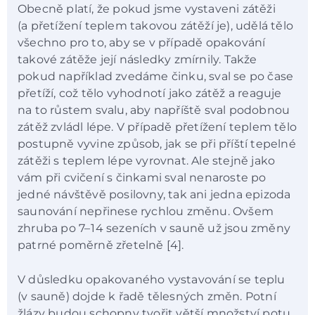
Obecně platí, že pokud jsme vystaveni zátěži
(a přetížení teplem takovou zátěží je), udělá tělo
všechno pro to, aby se v případě opakování
takové zátěže její následky zmírnily. Takže
pokud například zvedáme činku, sval se po čase
přetíží, což tělo vyhodnotí jako zátěž a reaguje
na to růstem svalu, aby napříště sval podobnou
zátěž zvládl lépe. V případě přetížení teplem tělo
postupně vyvine způsob, jak se při příští tepelné
zátěži s teplem lépe vyrovnat. Ale stejně jako
vám při cvičení s činkami sval nenaroste po
jedné návštěvě posilovny, tak ani jedna epizoda
saunování nepřinese rychlou změnu. Ovšem
zhruba po 7–⁠⁠⁠⁠⁠14 sezeních v sauně už jsou změny
patrné poměrně zřetelně [4].
V důsledku opakovaného vystavování se teplu
(v sauně) dojde k řadě tělesných změn. Potní
žlázy budou schopny tvořit větší množství potu,