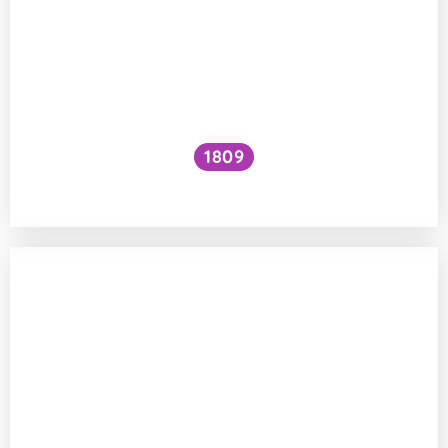
1809
Jak zvýšit VO₂ max?