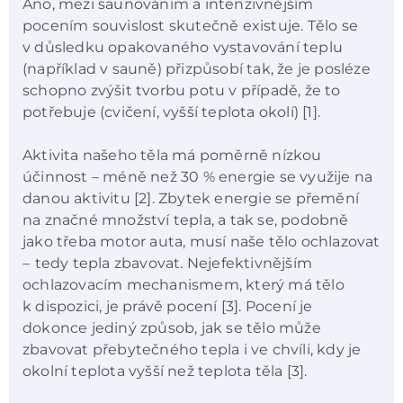
Ano, mezi saunováním a intenzivnějším
pocením souvislost skutečně existuje. Tělo se
v důsledku opakovaného vystavování teplu
(například v sauně) přizpůsobí tak, že je posléze
schopno zvýšit tvorbu potu v případě, že to
potřebuje (cvičení, vyšší teplota okolí) [1].
Aktivita našeho těla má poměrně nízkou
účinnost – méně než 30 % energie se využije na
danou aktivitu [2]. Zbytek energie se přemění
na značné množství tepla, a tak se, podobně
jako třeba motor auta, musí naše tělo ochlazovat
–⁠⁠⁠⁠⁠⁠ tedy tepla zbavovat. Nejefektivnějším
ochlazovacím mechanismem, který má tělo
k dispozici, je právě pocení [3]. Pocení je
dokonce jediný způsob, jak se tělo může
zbavovat přebytečného tepla i ve chvíli, kdy je
okolní teplota vyšší než teplota těla [3].