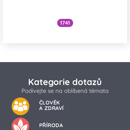
1741
Co je to cefalický inzulínový reflex?
Kategorie dotazů
Podívejte se na oblíbená témata
ČLOVĚK
A ZDRAVÍ
PŘÍRODA