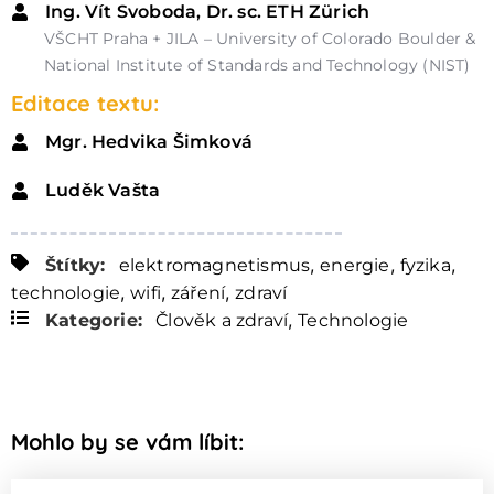
Ing. Vít Svoboda, Dr. sc. ETH Zürich
VŠCHT Praha + JILA – University of Colorado Boulder &
National Institute of Standards and Technology (NIST)
Editace textu:
Mgr. Hedvika Šimková
Luděk Vašta
,
,
,
Štítky:
elektromagnetismus
energie
fyzika
,
,
,
technologie
wifi
záření
zdraví
,
Kategorie:
Člověk a zdraví
Technologie
Mohlo by se vám líbit: