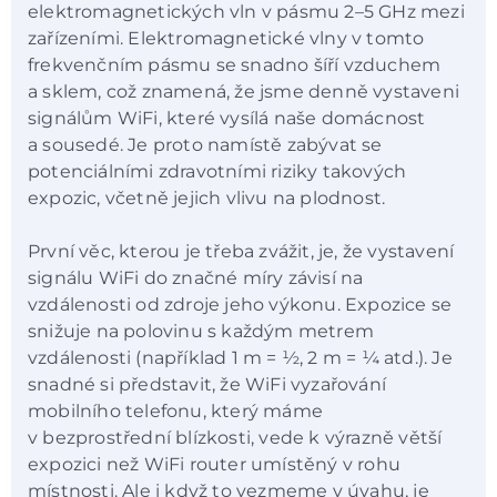
elektromagnetických vln v pásmu 2–5 GHz mezi
zařízeními. Elektromagnetické vlny v tomto
frekvenčním pásmu se snadno šíří vzduchem
a sklem, což znamená, že jsme denně vystaveni
signálům WiFi, které vysílá naše domácnost
a sousedé. Je proto namístě zabývat se
potenciálními zdravotními riziky takových
expozic, včetně jejich vlivu na plodnost.
První věc, kterou je třeba zvážit, je, že vystavení
signálu WiFi do značné míry závisí na
vzdálenosti od zdroje jeho výkonu. Expozice se
snižuje na polovinu s každým metrem
vzdálenosti (například 1 m = ½, 2 m = ¼ atd.). Je
snadné si představit, že WiFi vyzařování
mobilního telefonu, který máme
v bezprostřední blízkosti, vede k výrazně větší
expozici než WiFi router umístěný v rohu
místnosti. Ale i když to vezmeme v úvahu, je