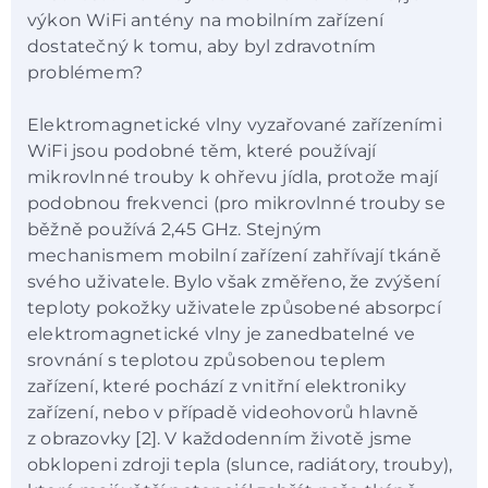
výkon WiFi antény na mobilním zařízení
dostatečný k tomu, aby byl zdravotním
problémem?
Elektromagnetické vlny vyzařované zařízeními
WiFi jsou podobné těm, které používají
mikrovlnné trouby k ohřevu jídla, protože mají
podobnou frekvenci (pro mikrovlnné trouby se
běžně používá 2,45 GHz. Stejným
mechanismem mobilní zařízení zahřívají tkáně
svého uživatele. Bylo však změřeno, že zvýšení
teploty pokožky uživatele způsobené absorpcí
elektromagnetické vlny je zanedbatelné ve
srovnání s teplotou způsobenou teplem
zařízení, které pochází z vnitřní elektroniky
zařízení, nebo v případě videohovorů hlavně
z obrazovky [2]. V každodenním životě jsme
obklopeni zdroji tepla (slunce, radiátory, trouby),