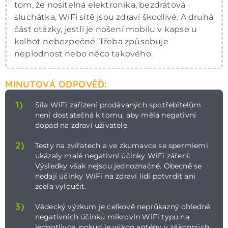
tom, že nositelná elektronika, bezdrátová
sluchátka, WiFi sítě jsou zdraví škodlivé. A druhá
část otázky, jestli je nošení mobilu v kapse u
kalhot nebezpečné. Třeba způsobuje
neplodnost nebo něco takového.
MINUTOVÁ ODPOVĚĎ:
1)
Síla WiFi zařízení prodávaných spotřebitelům
není dostatečná k tomu, aby měla negativní
dopad na zdraví uživatele.
2)
Testy na zvířatech a ve zkumavce se spermiemi
ukázaly malé negativní účinky WiFi záření.
Výsledky však nejsou jednoznačné. Obecně se
nedají účinky WiFi na zdraví lidí potvrdit ani
zcela vyloučit.
3)
Vědecký výzkum je celkově neprůkazný ohledně
negativních účinků mikrovln WiFi typu na
jednotlivce, pokud je výkon antény v zákonných