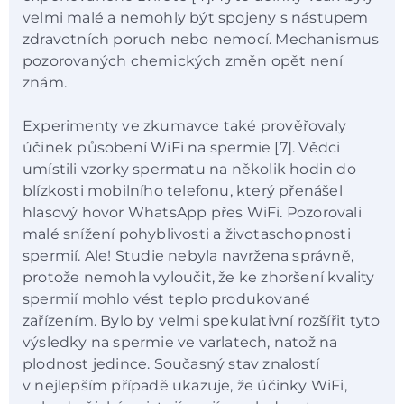
velmi malé a nemohly být spojeny s nástupem
zdravotních poruch nebo nemocí. Mechanismus
pozorovaných chemických změn opět není
znám.
Experimenty ve zkumavce také prověřovaly
účinek působení WiFi na spermie [7]. Vědci
umístili vzorky spermatu na několik hodin do
blízkosti mobilního telefonu, který přenášel
hlasový hovor WhatsApp přes WiFi. Pozorovali
malé snížení pohyblivosti a životaschopnosti
spermií. Ale! Studie nebyla navržena správně,
protože nemohla vyloučit, že ke zhoršení kvality
spermií mohlo vést teplo produkované
zařízením. Bylo by velmi spekulativní rozšířit tyto
výsledky na spermie ve varlatech, natož na
plodnost jedince. Současný stav znalostí
v nejlepším případě ukazuje, že účinky WiFi,