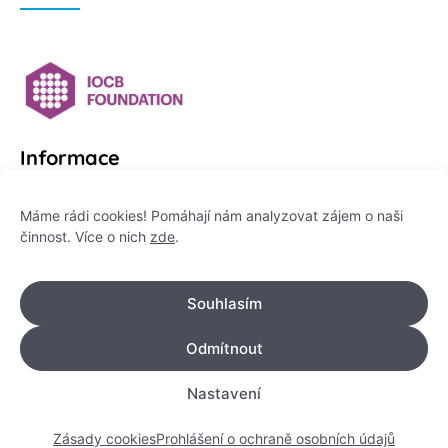
Informace
Platformu Zeptej se vědce provozuje:
Máme rádi cookies! Pomáhají nám analyzovat zájem o naši
činnost. Více o nich
zde
.
Institut pro komunikaci vědy, z. ú.
IČO: 178 47 389
Souhlasím
Flemingovo náměstí 542/2,
Dejvice, 160 00 Praha 6
Odmítnout
info@zeptejsevedce.cz
Nastavení
Zásady cookies
Prohlášení o ochraně osobních údajů