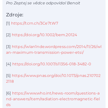
Pro Zeptej se vědce odpovídal Benoit
Zdroje:
[1]
https://tcrn.ch/3Ce7tW7
[2]
https://doi.org/10.1002/bem.20124
[3]
https://wlan1nde.wordpress.com/2014/11/26/wl
an-maximum-transmission-power-etsi/
[4]
https://doi.org/10.1007/s11356-018-3482-0
[5]
https://www.pnas.org/doi/10.1073/pnas.210702
2118
[6]
https://www.who.int/news-room/questions-a
nd-answers/item/radiation-electromagnetic-fiel
ds