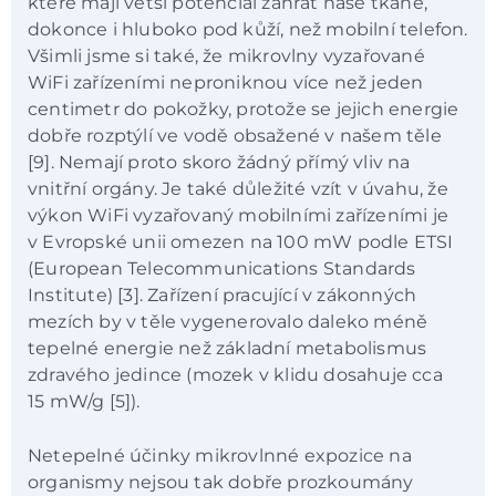
které mají větší potenciál zahřát naše tkáně,
dokonce i hluboko pod kůží, než mobilní telefon.
Všimli jsme si také, že mikrovlny vyzařované
WiFi zařízeními neproniknou více než jeden
centimetr do pokožky, protože se jejich energie
dobře rozptýlí ve vodě obsažené v našem těle
[9]. Nemají proto skoro žádný přímý vliv na
vnitřní orgány. Je také důležité vzít v úvahu, že
výkon WiFi vyzařovaný mobilními zařízeními je
v Evropské unii omezen na 100 mW podle ETSI
(European Telecommunications Standards
Institute) [3]. Zařízení pracující v zákonných
mezích by v těle vygenerovalo daleko méně
tepelné energie než základní metabolismus
zdravého jedince (mozek v klidu dosahuje cca
15 mW/g [5]).
Netepelné účinky mikrovlnné expozice na
organismy nejsou tak dobře prozkoumány