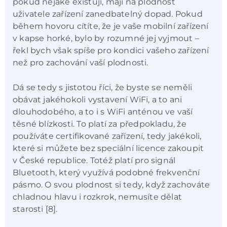
pokud nějaké existují, mají na plodnost
uživatele zařízení zanedbatelný dopad. Pokud
během hovoru cítíte, že je vaše mobilní zařízení
v kapse horké, bylo by rozumné jej vyjmout –
řekl bych však spíše pro kondici vašeho zařízení
než pro zachování vaší plodnosti.
Dá se tedy s jistotou říci, že byste se neměli
obávat jakéhokoli vystavení WiFi, a to ani
dlouhodobého, a to i s WiFi anténou ve vaší
těsné blízkosti. To platí za předpokladu, že
používáte certifikované zařízení, tedy jakékoli,
které si můžete bez speciální licence zakoupit
v České republice. Totéž platí pro signál
Bluetooth, který využívá podobné frekvenční
pásmo. O svou plodnost si tedy, když zachováte
chladnou hlavu i rozkrok, nemusíte dělat
starosti [8].