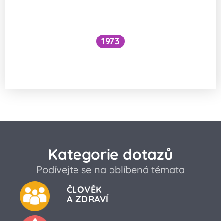
1973
Snížilo by vytažení všech lodí hladinu
oceánů?
Kategorie dotazů
Podívejte se na oblíbená témata
ČLOVĚK
A ZDRAVÍ