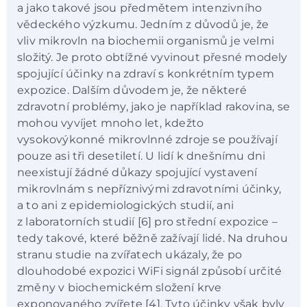
a jako takové jsou předmětem intenzivního
vědeckého výzkumu. Jedním z důvodů je, že
vliv mikrovln na biochemii organismů je velmi
složitý. Je proto obtížné vyvinout přesné modely
spojující účinky na zdraví s konkrétním typem
expozice. Dalším důvodem je, že některé
zdravotní problémy, jako je například rakovina, se
mohou vyvíjet mnoho let, kdežto
vysokovýkonné mikrovlnné zdroje se používají
pouze asi tři desetiletí. U lidí k dnešnímu dni
neexistují žádné důkazy spojující vystavení
mikrovlnám s nepříznivými zdravotními účinky,
a to ani z epidemiologických studií, ani
z laboratorních studií [6] pro střední expozice –
tedy takové, které běžně zažívají lidé. Na druhou
stranu studie na zvířatech ukázaly, že po
dlouhodobé expozici WiFi signál způsobí určité
změny v biochemickém složení krve
exponovaného zvířete [4]. Tyto účinky však byly