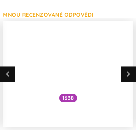
MNOU RECENZOVANÉ ODPOVĚDI
1638
Jak zlepšit vstřebávání železa
z potravin?