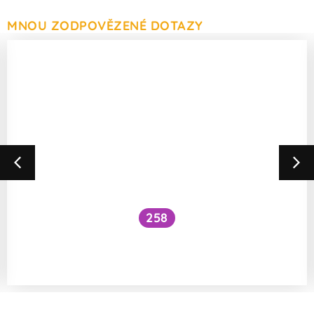
MNOU ZODPOVĚZENÉ DOTAZY
258
Jak se vstřebává železo ve formě
bisglycinátu?